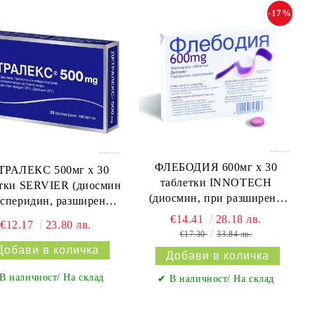
-17%
ФЛЕБОДИЯ 600мг х 30
ТРАЛЕКС 500мг х 30
таблетки INNOTECH
етки SERVIER (диосмин
(диосмин, при разширени
есперидин, разширени
вени и хемороиди)
вени, херороиди)
€14.41
28.18 лв.
€12.17
23.80 лв.
€17.30
33.84 лв.
В наличност/ На склад
✔ В наличност/ На склад