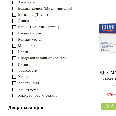
Алое вера
Бодлив залист (Миши чимшир)
Босвелия (Тамян)
Диосмин
Есцин ( конски кестен )
Индометацин
Конски кестен
Миши трън
Невен
Процианидолови олигомери
Рутин
Троксерутин
ДИХ МА
Хепарин
таблет
Хепариноид
(
Хесперидин
€26.
Хиалуронова киселина
Допринася при: