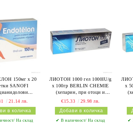
ЛОН 150мг х 20
ЛИОТОН 1000 гел 1000IU/g
ЛИОТ
етки SANOFI
х 100гр BERLIN CHEMIE
х 
цианидолови
(хепарин, при отоци и
(х
ери, за вени и
разширени вени)
81
21.14 лв.
€15.33
29.98 лв.
апиляри)
ичност/ На склад
✔ В наличност/ На склад
✔ 