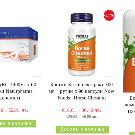
-35%
КС 1000мг х 60
Конски Кестен екстракт 300
ки Naturpharma
мг + рутин х 90 капсули Now
диосмин)
Foods | Horse Chestnut
Б
чимш
59
52.01 лв.
€18.61
36.40 лв.
100
€28.63
56.00 лв.