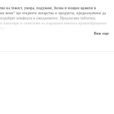
тво на тежест, умора, подуване, болка и нощни крампи в
ени вени“ ще откриете лекарства и продукти, предназначени да
 подобрят комфорта в ежедневието. Предлагаме таблетки,
кани капиляри и симптоми на нарушено венозно кръвообращение
ата.
Виж още
Aessere
AGU / АГУ