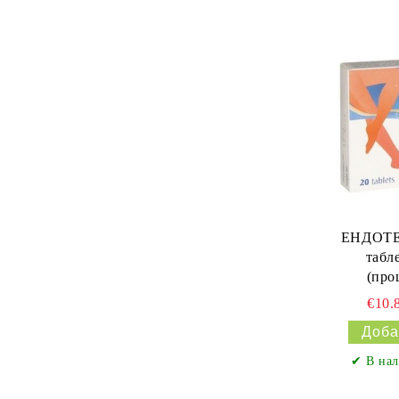
ЕНДОТЕ
табл
(про
олигом
€10.
к
✔ В нал