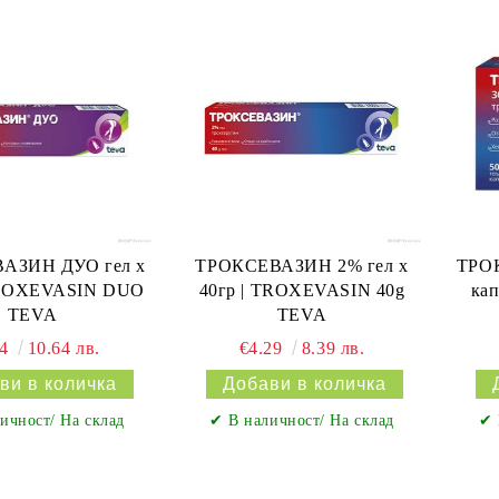
АЗИН ДУО гел х
ТРОКСЕВАЗИН 2% гел х
ТРОК
 TROXEVASIN DUO
40гр | TROXEVASIN 40g
ка
TEVA
TEVA
44
10.64 лв.
€4.29
8.39 лв.
ичност/ На склад
✔ В наличност/ На склад
✔ 