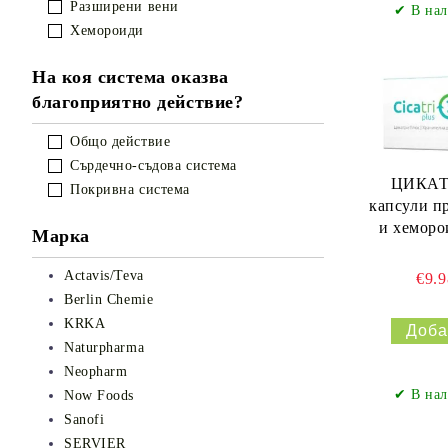
Разширени вени
✔ В нал
Хемороиди
На коя система оказва
благоприятно действие?
Общо действие
Сърдечно-съдова система
ЦИКАТ
Покривна система
капсули п
и хеморо
Марка
Actavis/Teva
€9.
Berlin Chemie
KRKA
Naturpharma
Neopharm
✔ В нал
Now Foods
Sanofi
SERVIER