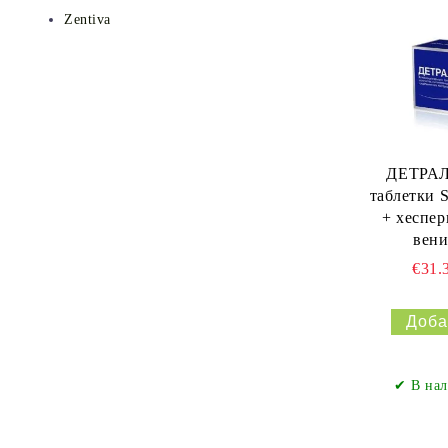
Zentiva
ДЕТРАЛ
таблетки 
+ хеспе
вени
€31.
✔ В нал