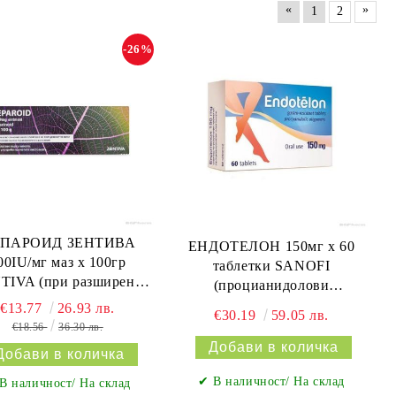
«
»
1
2
-26%
ПАРОИД ЗЕНТИВА
ЕНДОТЕЛОН 150мг х 60
00IU/мг маз х 100гр
таблетки SANOFI
TIVA (при разширени
(процианидолови
вени и отоци)
олигомери, за вени и
€13.77
26.93 лв.
€30.19
59.05 лв.
капиляри)
€18.56
36.30 лв.
✔ В наличност/ На склад
В наличност/ На склад