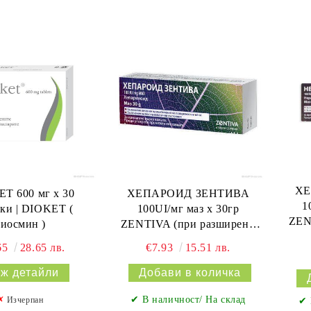
ХЕ
Т 600 мг х 30
ХЕПАРОИД ЗЕНТИВА
1
тки | DIOKET (
100UI/мг маз х 30гр
ZEN
диосмин )
ZENTIVA (при разширени
вени и отоци)
65
28.65 лв.
€7.93
15.51 лв.
ж детайли
✔ В наличност/ На склад
✗
Изчерпан
✔ 