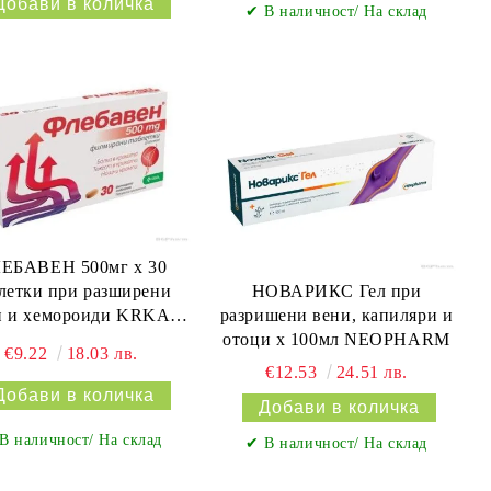
✔ В наличност/ На склад
ЕБАВЕН 500мг х 30
летки при разширени
НОВАРИКС Гел при
и и хемороиди KRKA |
разришени вени, капиляри и
FLEBAVEN
отоци х 100мл NEOPHARM
€9.22
18.03 лв.
€12.53
24.51 лв.
В наличност/ На склад
✔ В наличност/ На склад