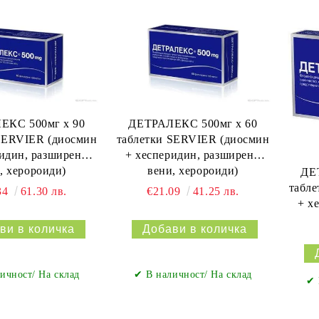
ЕКС 500мг х 90
ДЕТРАЛЕКС 500мг х 60
SERVIER (диосмин
таблетки SERVIER (диосмин
ридин, разширени
+ хесперидин, разширени
, херороиди)
вени, херороиди)
ДЕ
табл
34
61.30 лв.
€21.09
41.25 лв.
+ х
ичност/ На склад
✔ В наличност/ На склад
✔ 