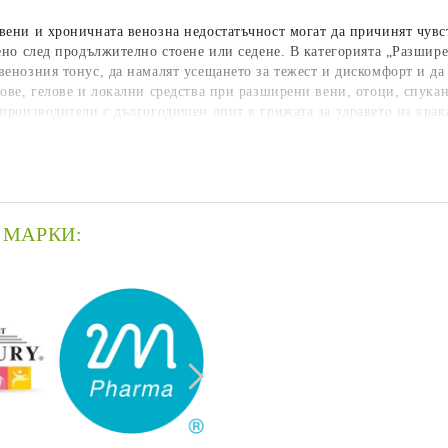
вени и хроничната венозна недостатъчност могат да причинят чувс
ено след продължително стоене или седене. В категорията „Разшир
енозния тонус, да намалят усещането за тежест и дискомфорт и да
мове, гелове и локални средства при разширени вени, отоци, спу
производители с дългогодишен опит в грижата за здравето на крак
 МАРКИ:
A-DERMA
Actavis/Teva