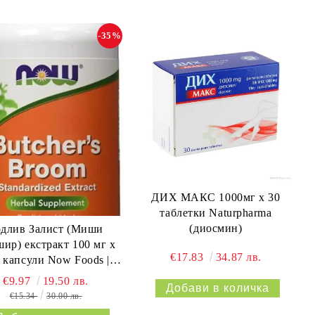
-35%
ДИХ МАКС 1000мг х 30
таблетки Naturpharma
(диосмин)
одлив Залист (Миши
ир) екстракт 100 мг х
€17.83
34.87 лв.
 капсули Now Foods |
Butcher's Broom
€9.97
19.50 лв.
€15.34
30.00 лв.