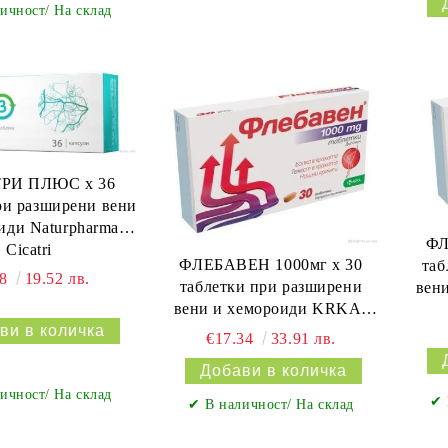
ичност/ На склад
РИ ПЛЮС х 36
ри разширени вени
иди Naturpharma |
ФЛ
Cicatri
ФЛЕБАВЕН 1000мг х 30
таб
98
19.52 лв.
таблетки при разширени
вен
вени и хемороиди KRKA |
FLEBAVEN
€17.34
33.91 лв.
ичност/ На склад
✔ 
✔ В наличност/ На склад