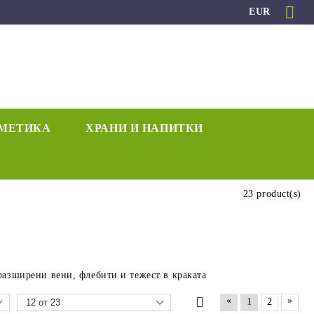
EUR
МЕТИКА
ХРАНИ И НАПИТКИ
23 product(s)
разширени вени, флебити и тежест в краката
«
»
1
2