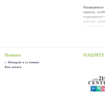
Разширените 
краката, особ
подпомогнат в
капсули, кре
от утвърдени 
Новини
НАШИТЕ
Абонирай се за новини
Виж всички
21st Century