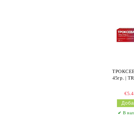
ТРОКСЕВ
45гр. |
€5.
✔ В нал