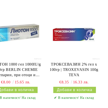
ОН 1000 гел 1000IU/g
ТРОКСЕВАЗИН 2% гел х
50гр BERLIN CHEMIE
100гр | TROXEVASIN 100g
епарин, при отоци и
TEVA
разширени вени)
€8.00
15.65 лв.
€8.35
16.33 лв.
В наличност/ На склад
✔ В наличност/ На склад