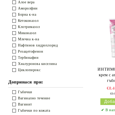
Алое вера
Аморолфин
Борна к-на
Кетоконазол
Клотримазол
Миконазол
Млечна к-на
Нафтинов хидрохлорид
Резацетофенон
Тербинафин
Хиалуронова киселина
ИНТИМО
Циклопирокс
крем с 
гъб
Допринася при:
НАТУ
€8.
NATURPRO
Гъбички
€9
Вагинално течение
Вагинит
✔ В нал
Гъбички по кожата