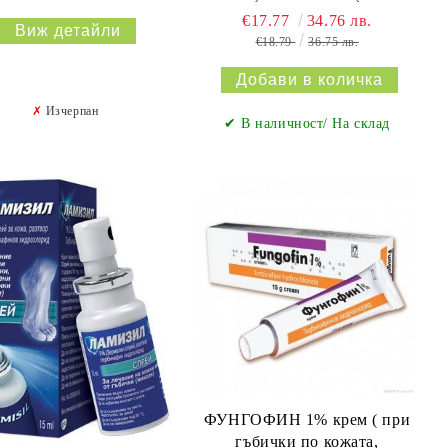
(циклопирокс)
€17.77
34.76 лв.
Виж детайли
€18.79
36.75 лв.
✗
Изчерпан
✔ В наличност/ На склад
ФУНГОФИН 1% крем ( при
гъбички по кожата,