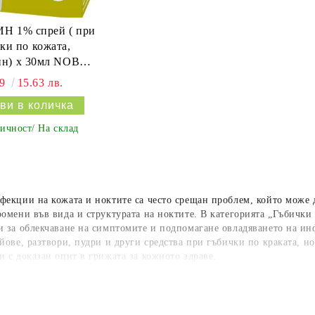
 1% спрей ( при
ки по кожата,
ин) х 30мл NOBEL
PHARM
99
15.63 лв.
ичност/ На склад
екции на кожата и ноктите са често срещан проблем, който може д
ромени във вида и структурата на ноктите. В категорията „Гъбички
и за облекчаване на симптомите и подпомагане овладяването на и
йове, разтвори, пудри и други средства при гъбички по краката, н
 с доказан опит в грижата за кожното здраве.