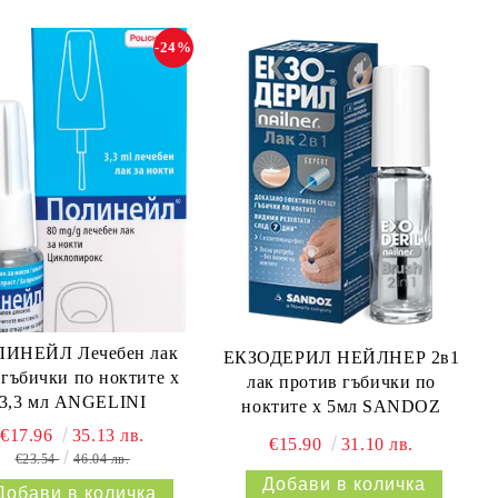
-24%
ИНЕЙЛ Лечебен лак
ЕКЗОДЕРИЛ НЕЙЛНЕР 2в1
 гъбички по ноктите х
лак против гъбички по
3,3 мл ANGELINI
ноктите х 5мл SANDOZ
€17.96
35.13 лв.
€15.90
31.10 лв.
€23.54
46.04 лв.