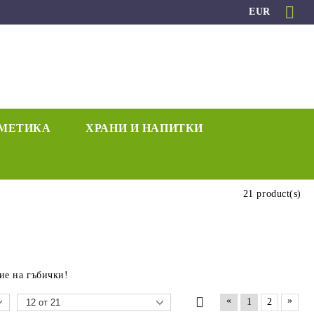
EUR
МЕТИКА
ХРАНИ И НАПИТКИ
21 product(s)
ие на гъбички!
«
»
1
2