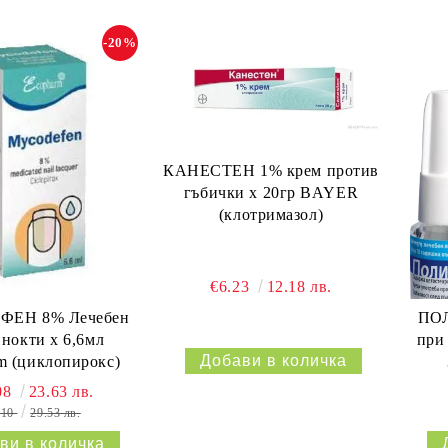
-20%
КАНЕСТЕН 1% крем против
гъбички х 20гр BAYER
(клотримазол)
€6.23
12.18 лв.
ЕН 8% Лечебен
ПОЛ
 нокти х 6,6мл
при
m (циклопирокс)
08
23.63 лв.
.10
29.53 лв.