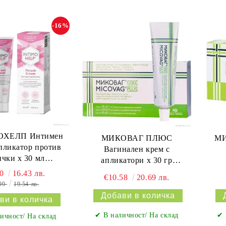
-16%
ХЕЛП Интимен
МИКОВАГ ПЛЮС
МИ
апликатор против
Вагинален крем с
ички х 30 мл
апликатори х 30 гр
РПРОДУКТ |
Naturpharma
40
16.43 лв.
€10.58
20.69 лв.
DUKT Intimohelp
.99
19.54 лв.
✔ В наличност/ На склад
✔ 
ичност/ На склад