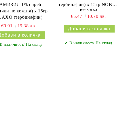
тербинафин) х 15гр NOBEL
АМИЗИЛ 1% спрей
PHARM
ички по кожата) х 15гр
€5.47
10.70 лв.
LAXO (тербинафин)
€9.91
19.38 лв.
✔ В наличност/ На склад
В наличност/ На склад