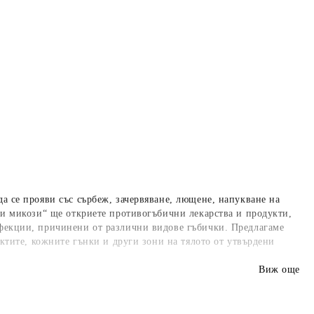
а се прояви със сърбеж, зачервяване, лющене, напукване на
 и микози“ ще откриете противогъбични лекарства и продукти,
нфекции, причинени от различни видове гъбички. Предлагаме
октите, кожните гънки и други зони на тялото от утвърдени
Виж още