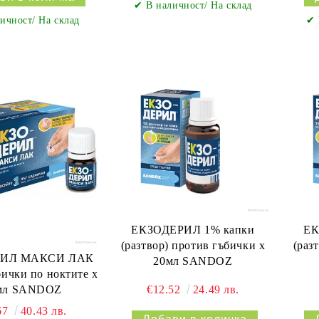
✔ В наличност/ На склад
ичност/ На склад
✔ 
ЕКЗОДЕРИЛ 1% капки
ЕК
(разтвор) против гъбички х
(раз
РИЛ МАКСИ ЛАК
20мл SANDOZ
бички по ноктите х
€12.52
24.49 лв.
5мл SANDOZ
67
40.43 лв.