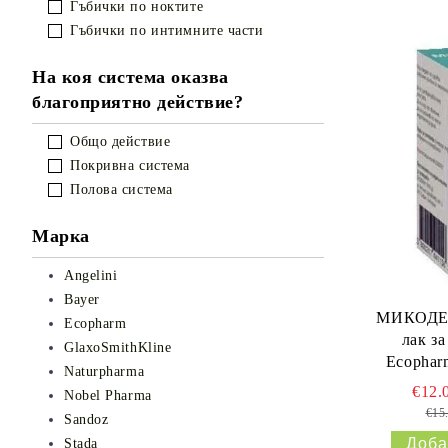
Гъбички по ноктите
Гъбички по интимните части
На коя система оказва
благоприятно действие?
Общо действие
Покривна система
Полова система
Марка
Angelini
Bayer
МИКОДЕФ
Ecopharm
лак за
GlaxoSmithKline
Ecophar
Naturpharma
€12.
Nobel Pharma
€15
Sandoz
Stada