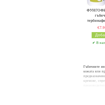
ФУНГОФИН
гъбич
тербинаф
€7.
✔ В нал
Гъбичните инф
кожата или п
предназначен
кремове, спре
производители