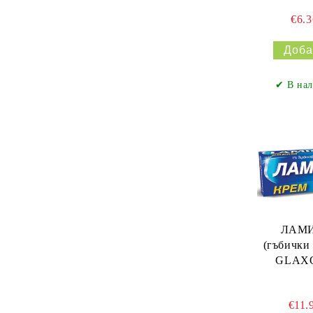
€6.
✔ В нал
ЛАМИ
(гъбички 
GLAXO
€11.