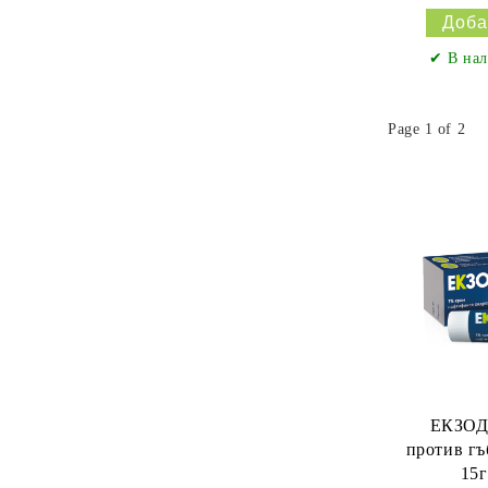
✔ В нал
Page 1 of 2
ЕКЗОД
против гъ
15