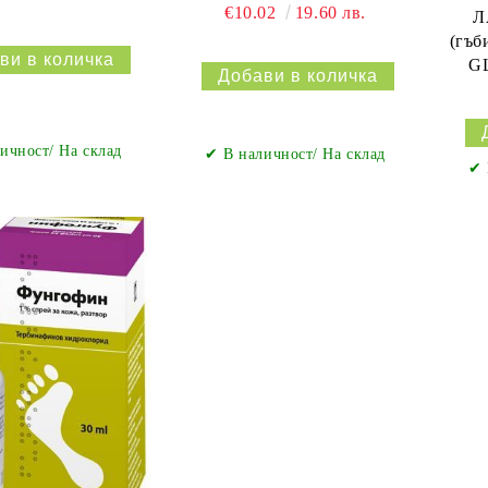
€10.02
19.60 лв.
Л
(гъб
G
ичност/ На склад
✔ В наличност/ На склад
✔ 