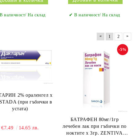
✔ В наличност/ На склад
В наличност/ На склад
«
»
1
2
-5%
АРИН 2% ораленгел х
 STADA (при гъбички в
устата)
БАТРАФЕН 80мг/1гр
лечебен лак при гъбички по
€7.49
14.65 лв.
ноктите х 3гр. ZENTIVA