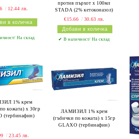
против пърхот х 100мл
36
12.44 лв.
STADA (2% кетоконазол)
€15.66
30.63 лв.
ичност/ На склад
✔ В наличност/ На склад
ЗИЛ 1% крем
по кожата) х 30гр
ЛАМИЗИЛ 1% крем
 (тербинафин)
(гъбички по кожата) х 15гр
GLAXO (тербинафин)
99
23.45 лв.