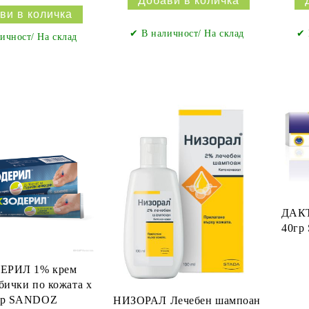
✔ В наличност/ На склад
✔ 
ичност/ На склад
ДАКТ
40гр
ЕРИЛ 1% крем
бички по кожата х
гр SANDOZ
НИЗОРАЛ Лечебен шампоан