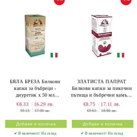
БЯЛА БРЕЗА Билкови
ЗЛАТИСТА ПАПРАТ
капки за бъбреци -
Билкови капки за пикочни
диуретик х 50 мл
пътища и бъбречни камъни
ERBENOBILI
х 50 мл ERBENOBILI
€8.33
16.29 лв.
€8.75
17.11 лв.
€9.15
17.90 лв.
€9.61
18.80 лв.
✔ В наличност/ На склад
✔ В наличност/ На склад