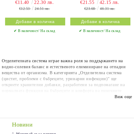
€11.40
22.30 лв.
€21.55
42.15 лв.
€12.53
24.51 лв.
€23.68
46.31 лв.
✔ В наличност/ На склад
✔ В наличност/ На склад
Отделителната система играе важна роля за поддържането на
водно-солевия баланс и естественото елиминиране на отпадни
вещества от организма. В категорията „Отделителна система
(цистит, проблеми с бъбреците, уринарни инфекции)“ ще
откриете хранителни добавки, разработени за подпомагане на
нормалната функция на бъбреците и комфорта на пикочните
пътища. Предлагаме формули с червена боровинка, D-маноза,
Виж още
мечо грозде, ортосифон, бреза, златна пръчица и други
внимателно подбрани растителни екстракти, подходящи за хора с
повишена чувствителност на уринарния тракт, чести
неразположения или желание за поддържане на доброто
Новини
състояние на отделителната система.