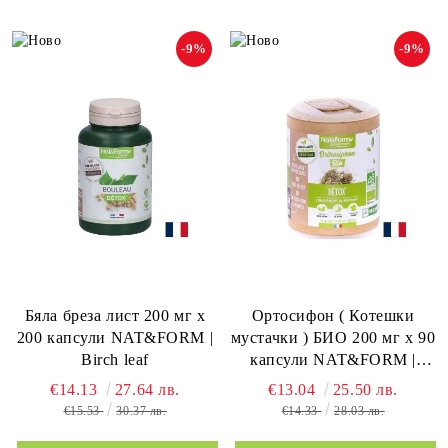
-9%
-9%
Бяла бреза лист 200 мг х
Ортосифон ( Котешки
200 капсули NAT&FORM |
мустачки ) БИО 200 мг х 90
Birch leaf
капсули NAT&FORM |
Orthosiphon
€14.13
27.64 лв.
€13.04
25.50 лв.
€15.53
30.37 лв.
€14.33
28.03 лв.