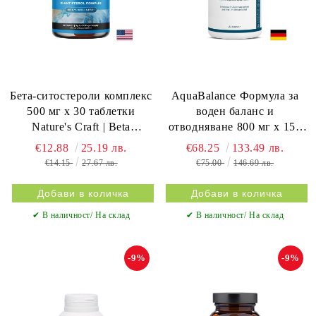
Бета-ситостероли комплекс
AquaBalance Формула за
500 мг х 30 таблетки
воден баланс и
Nature's Craft | Beta
отводняване 800 мг х 150
Sitosterol Complex
капсули NATUGENA
€12.88
25.19 лв.
€68.25
133.49 лв.
€14.15
27.67 лв.
€75.00
146.69 лв.
✔ В наличност/ На склад
✔ В наличност/ На склад
-9%
-9%