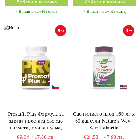
✔ В наличност/ На склад
✔ В наличност/ На склад
-9%
-9%
Prostafit Plus Формула за
Сао палмето плод 160 мг х
здрава простата със сао
60 капсули Nature's Way |
палмето, муира пуама,
Saw Palmetto
женшен, гинко билоба х 60
€9.04
17.68 лв.
€24.53
47.98 лв.