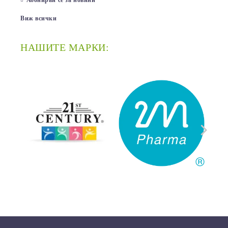
Абонирай се за новини
Виж всички
НАШИТЕ МАРКИ:
A-
21st Century
2M PHARMA