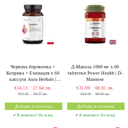
Червена боровинка +
Д-Маноза 1000 мг х 60
Коприва + Ехинацея х 60
таблетки Power Health | D-
капсули Aura Herbals |
Mannose
Cranberry, Nettle &
€14.13
27.64 лв.
€31.09
60.81 лв.
Echinacea
€15.53
30.37 лв.
€34.16
66.81 лв.
✔ В наличност/ На склад
✔ В наличност/ На склад