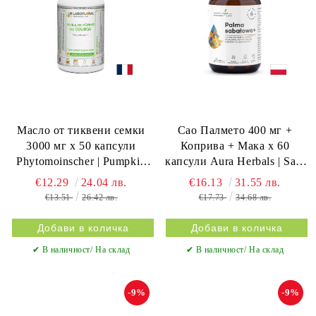
Масло от тиквени семки
Сао Палмето 400 мг +
3000 мг х 50 капсули
Коприва + Мака х 60
Phytomoinscher | Pumpkin
капсули Aura Herbals | Saw
Seed Oil
palmetto, Nettle & Maca
€12.29
24.04 лв.
€16.13
31.55 лв.
€13.51
26.42 лв.
€17.73
34.68 лв.
✔ В наличност/ На склад
✔ В наличност/ На склад
-9%
-9%