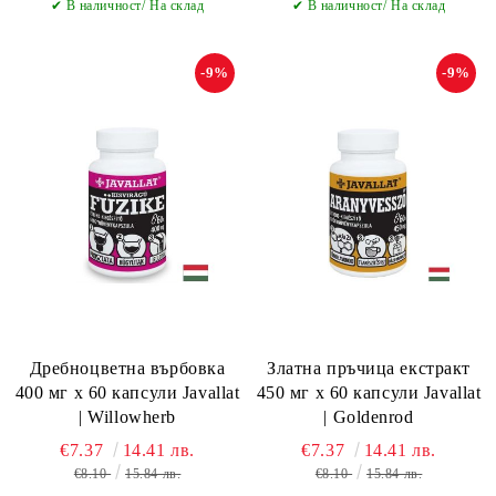
✔ В наличност/ На склад
✔ В наличност/ На склад
-9%
-9%
Дребноцветна върбовка
Златна пръчица екстракт
400 мг x 60 капсули Javallat
450 мг х 60 капсули Javallat
| Willowherb
| Goldenrod
€7.37
14.41 лв.
€7.37
14.41 лв.
€8.10
15.84 лв.
€8.10
15.84 лв.