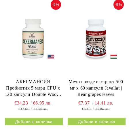
-9%
-9%
АКЕРМАНСИЯ
Мечо грозде екстракт 500
Пробиотик 5 млрд CFU х
мг x 60 капсули Javallat |
120 капсули Double Wood |
Bear grapes leaves
Akkermansia
€34.23
66.95 лв.
€7.37
14.41 лв.
€37.61
73.56 лв.
€8.10
15.84 лв.