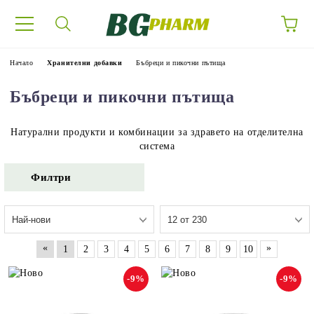
Начало
Хранителни добавки
Бъбреци и пикочни пътища
Бъбреци и пикочни пътища
Натурални продукти и комбинации за здравето на отделителна
система
Филтри
«
»
1
2
3
4
5
6
7
8
9
10
-9%
-9%