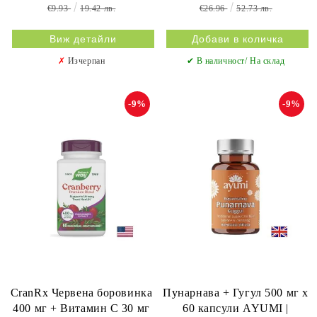
таблетки Virde
€9.93
19.42 лв.
€26.96
52.73 лв.
Виж детайли
✗
Изчерпан
✔ В наличност/ На склад
-9%
-9%
CranRx Червена боровинка
Пунарнава + Гугул 500 мг х
400 мг + Витамин C 30 мг
60 капсули AYUMI |