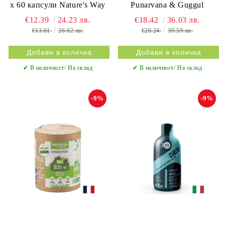
х 60 капсули Nature's Way
Punarvana & Guggul
€12.39
24.23 лв.
€18.42
36.03 лв.
€13.61
26.62 лв.
€20.24
39.59 лв.
✔ В наличност/ На склад
✔ В наличност/ На склад
-9%
-9%