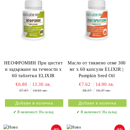
НЕОФРОМИН При цистит
Масло от тиквено семе 300
и задържане на течности х
мг х 60 капсули ELIXIR |
60 таблетки ELIXIR
Pumpkin Seed Oil
€6.80
13.30 лв.
€7.62
14.90 лв.
€7.47
14.61 лв.
€8.37
16.37 лв.
✔ В наличност/ На склад
✔ В наличност/ На склад
-9%
-9%