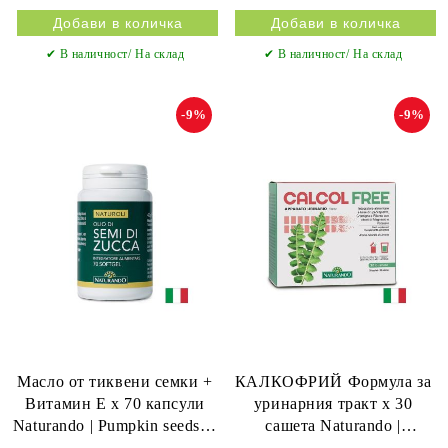
✔ В наличност/ На склад
✔ В наличност/ На склад
-9%
-9%
Масло от тиквени семки +
КАЛКОФРИЙ Формула за
Витамин Е х 70 капсули
уринарния тракт х 30
Naturando | Pumpkin seeds &
сашета Naturando |
Vitamin E
Calcolfree