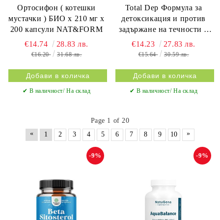
Ортосифон ( котешки
Total Dep Формула за
мустачки ) БИО х 210 мг х
детоксикация и против
200 капсули NAT&FORM
задържане на течности х
500 мл Naturando
€14.74
28.83 лв.
€14.23
27.83 лв.
€16.20
31.68 лв.
€15.64
30.59 лв.
✔ В наличност/ На склад
✔ В наличност/ На склад
Page 1 of 20
«
»
1
2
3
4
5
6
7
8
9
10
-9%
-9%