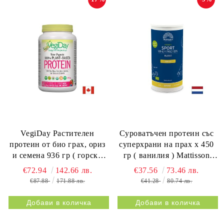
VegiDay Растителен
Суроватъчен протеин със
протеин от био грах, ориз
суперхрани на прах х 450
и семена 936 гр ( горски
гр ( ванилия ) Mattisson
плодове ) Natural Factors
Healthstyle | Whey protein &
€72.94
142.66 лв.
€37.56
73.46 лв.
Super Fooods
€87.88
171.88 лв.
€41.28
80.74 лв.