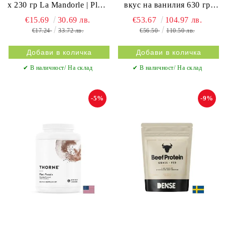
х 230 гр La Mandorle | Plant
вкус на ванилия 630 гр
Protein
Thorne | Plant Protein
€15.69
30.69 лв.
€53.67
104.97 лв.
€17.24
33.72 лв.
€56.50
110.50 лв.
✔ В наличност/ На склад
✔ В наличност/ На склад
-5%
-9%