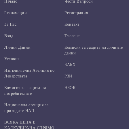
Начало
Чести Въпроси
Рекламации
Регистрация
За Нас
Контакт
Вход
Търсене
Лични Данни
Комисия за защита на личните
данни
Условия
БАБХ
Изпълнителна Агенция по
Лекарствата
РЗИ
Комисия за защита на
НЗОК
потребителите
Национална агенция за
приходите НАП
ВСЯКА ЦЕНА Е
КАЛКУЛИРАНА СПРЯМО