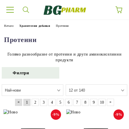
Начало
Хранителни добавки
Протеини
Протеини
Голямо разнообразие от протеини и други аминокиселинни
продукти
Филтри
«
»
1
2
3
4
5
6
7
8
9
10
-9%
-9%