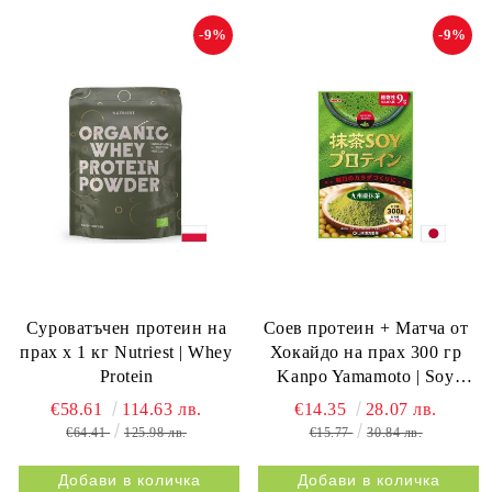
-9%
-9%
Суроватъчен протеин на
Соев протеин + Матча oт
прах х 1 кг Nutriest | Whey
Хокайдо на прах 300 гр
Protein
Kanpo Yamamoto | Soy
protein & Matcha
€58.61
114.63 лв.
€14.35
28.07 лв.
€64.41
125.98 лв.
€15.77
30.84 лв.