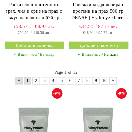
Растителен протеин от
Говежди хидролизиран
грах, чия и ориз на прах с
протеин на прах 500 гр
вкус на шоколад 676 гр
DENSE | Hydrolyzed beef
Thorne | Plant Protein
protein
€53.67
104.97 лв.
€44.54
87.11 лв.
€56.50
110.50 лв.
€48.94
95.72 лв.
✔ В наличност/ На склад
✔ В наличност/ На склад
Page 1 of 12
«
»
1
2
3
4
5
6
7
8
9
10
-9%
-9%