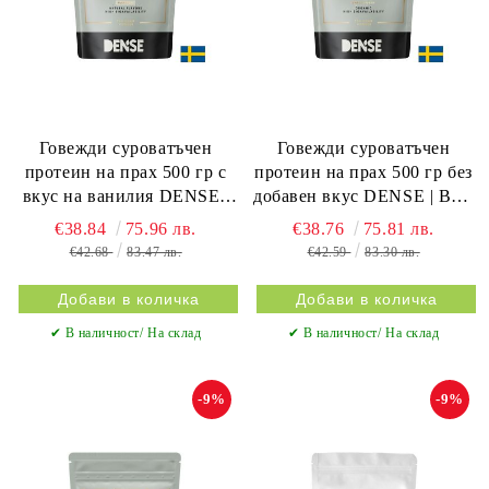
Говежди суроватъчен
Говежди суроватъчен
протеин на прах 500 гр с
протеин на прах 500 гр без
вкус на ванилия DENSE |
добавен вкус DENSE | Beef
Beef isowhey protein
isowhey protein
€38.84
75.96 лв.
€38.76
75.81 лв.
€42.68
83.47 лв.
€42.59
83.30 лв.
✔ В наличност/ На склад
✔ В наличност/ На склад
-9%
-9%