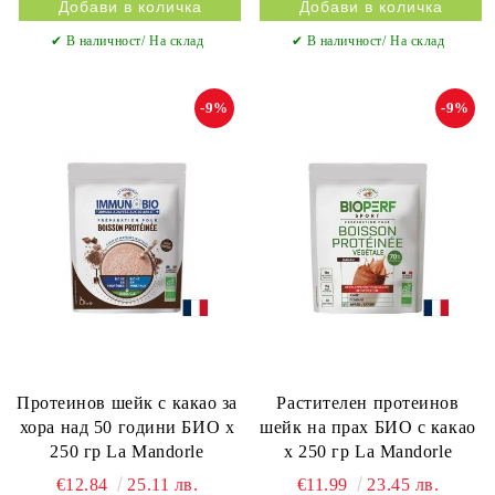
✔ В наличност/ На склад
✔ В наличност/ На склад
-9%
-9%
Протеинов шейк с какао за
Растителен протеинов
хора над 50 години БИО х
шейк на прах БИО с какао
250 гр La Mandorle
х 250 гр La Mandorle
€12.84
25.11 лв.
€11.99
23.45 лв.