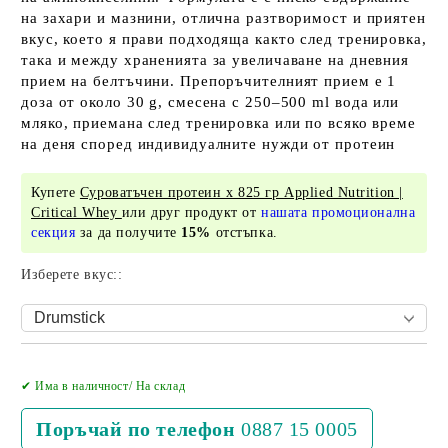
на захари и мазнини, отлична разтворимост и приятен
вкус, което я прави подходяща както след тренировка,
така и между храненията за увеличаване на дневния
прием на белтъчини. Препоръчителният прием е 1
доза от около 30 g, смесена с 250–500 ml вода или
мляко, приемана след тренировка или по всяко време
на деня според индивидуалните нужди от протеин
Купете
Суроватъчен протеин х 825 гр Applied Nutrition |
Critical Whey
или друг продукт от
нашата промоционална
секция
за да получите
15%
отстъпка.
Изберете вкус::
Добави в желани
✔ Има в наличност/ На склад
Поръчай по телефон
0887 15 0005