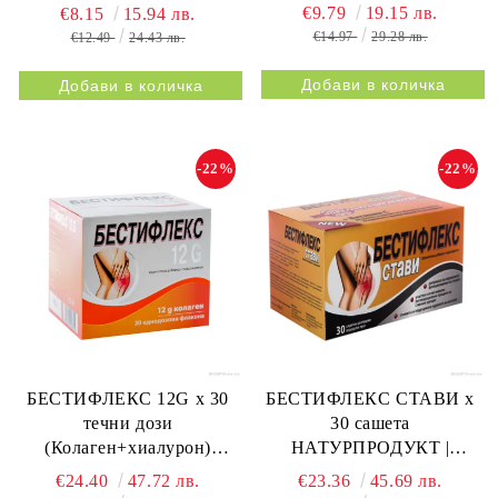
метаболизъм)
€9.79
19.15 лв.
€8.15
15.94 лв.
€14.97
29.28 лв.
€12.49
24.43 лв.
-22%
-22%
БЕСТИФЛЕКС 12G х 30
БЕСТИФЛЕКС СТАВИ х
течни дози
30 сашета
(Колаген+хиалурон)
НАТУРПРОДУКТ |
НАТУРПРОДУКТ |
BESTIFLEX JOINTS 30s
€24.40
47.72 лв.
€23.36
45.69 лв.
BESTIFLEX 12G 30s
NATURPRODUKT