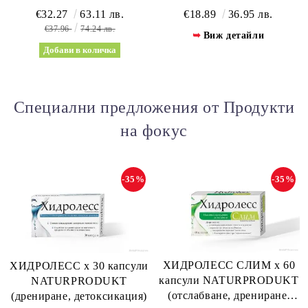
ТАБЛЕТКИ СОЛГАР |
(ОТСЛАБВАНЕ,
€32.27
63.11 лв.
€18.89
36.95 лв.
LIPOTROPIC FACTORS
МЕТАБОЛИЗЪМ) SORIA
€37.96
74.24 лв.
Виж детайли
SOLGAR
NATURAL | ABDOGRAS
Специални предложения от Продукти
на фокус
-35%
-35%
ХИДРОЛЕСС СЛИМ х 60
ХИДРОЛЕСС х 30 капсули
капсули NATURPRODUKT
NATURPRODUKT
(отслабване, дрениране,
(дрениране, детоксикация)