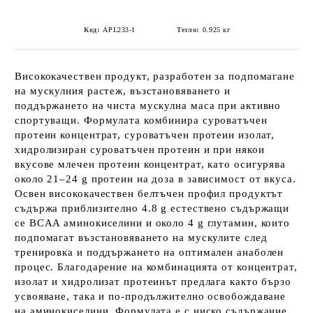
Код:
APL233-1
Тегло:
0.925
кг
Висококачествен продукт, разработен за подпомагане
на мускулния растеж, възстановяването и
поддържането на чиста мускулна маса при активно
спортуващи. Формулата комбинира суроватъчен
протеин концентрат, суроватъчен протеин изолат,
хидролизиран суроватъчен протеин и при някои
вкусове млечен протеин концентрат, като осигурява
около 21–24 g протеин на доза в зависимост от вкуса.
Освен висококачествен белтъчен профил продуктът
съдържа приблизително 4.8 g естествено съдържащи
се BCAA аминокиселини и около 4 g глутамин, които
подпомагат възстановяването на мускулите след
тренировка и поддържането на оптимален анаболен
процес. Благодарение на комбинацията от концентрат,
изолат и хидролизат протеинът предлага както бързо
усвояване, така и по-продължително освобождаване
на аминокиселини. Формулата е с ниско съдържание