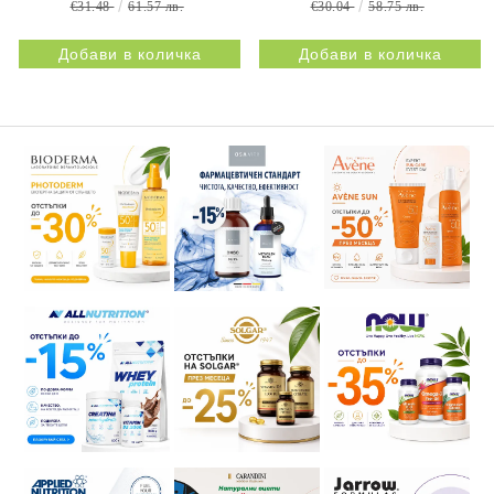
€31.48
61.57 лв.
€30.04
58.75 лв.
NATURPRODUKT