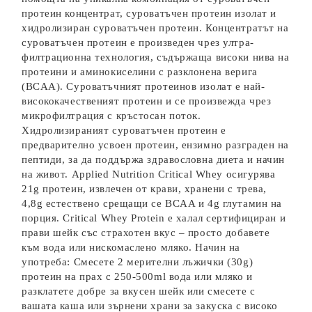
протеин концентрат, суроватъчен протеин изолат и
хидролизиран суроватъчен протеин. Концентратът на
суроватъчен протеин е произведен чрез ултра-
филтрационна технология, съдържаща високи нива на
протеини и аминокиселини с разклонена верига
(BCAA). Суроватъчният протеинов изолат е най-
висококачественият протеин и се произвежда чрез
микрофилтрация с кръстосан поток.
Хидролизираният суроватъчен протеин е
предварително усвоен протеин, ензимно разграден на
пептиди, за да поддържа здравословна диета и начин
на живот. Applied Nutrition Critical Whey осигурява
21g протеин, извлечен от крави, хранени с трева,
4,8g естествено срещащи се BCAA и 4g глутамин на
порция. Critical Whey Protein е халал сертифициран и
прави шейк със страхотен вкус – просто добавете
към вода или нискомаслено мляко. Начин на
употреба: Смесете 2 мерителни лъжички (30g)
протеин на прах с 250-500ml вода или мляко и
разклатете добре за вкусен шейк или смесете с
вашата каша или зърнени храни за закуска с високо