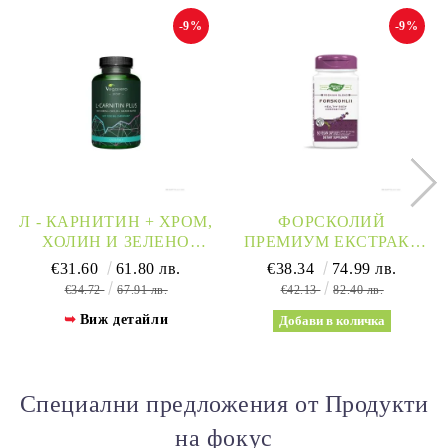
-9%
-9%
Л - КАРНИТИН + ХРОМ,
ФОРСКОЛИЙ
ХОЛИН И ЗЕЛЕНО
ПРЕМИУМ ЕКСТРАКТ
КАФЕ Х 120 КАПСУЛИ
250 МГ Х 60 КАПСУЛИ
€31.60
61.80 лв.
€38.34
74.99 лв.
VEGAVERO
NATURE’S WAY |
€34.72
67.91 лв.
€42.13
82.40 лв.
FORSKOHLII
Виж детайли
Специални предложения от Продукти
на фокус