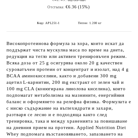
€6.36 (15%)
Отстъпка:
Код:
APL251-1
Тегло:
1.200
кг
Високопротеинова формула за хора, които искат да
поддържат чиста мускулна маса по време на диета,
редукция на тегло или активен тренировъчен режим.
Всяка доза от 25 g осигурява около 20 g качествен
суроватъчен протеин от концентрат и изолат, над 4 g
BCAA аминокиселини, както и добавени 300 mg
ацетил L-карнитин, 200 mg екстракт от зелен чай и
100 mg CLA (конюгирана линолова киселина), които
подпомагат метаболизма на мазнините, енергийния
баланс и оформянето на релефна физика. Формулата е
с ниско съдържание на въглехидрати и захари,
разтваря се лесно и е подходяща както след
тренировка, така и между храненията за повишаване
на дневния прием на протеин. Applied Nutrition Diet
Whey подпомага възстановяването, запазването на