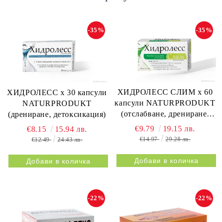
-35%
-35%
ХИДРОЛЕСС СЛИМ х 60
ХИДРОЛЕСС х 30 капсули
капсули NATURPRODUKT
NATURPRODUKT
(отслабване, дрениране,
(дрениране, детоксикация)
метаболизъм)
€9.79
19.15 лв.
€8.15
15.94 лв.
€14.97
29.28 лв.
€12.49
24.43 лв.
-22%
-22%