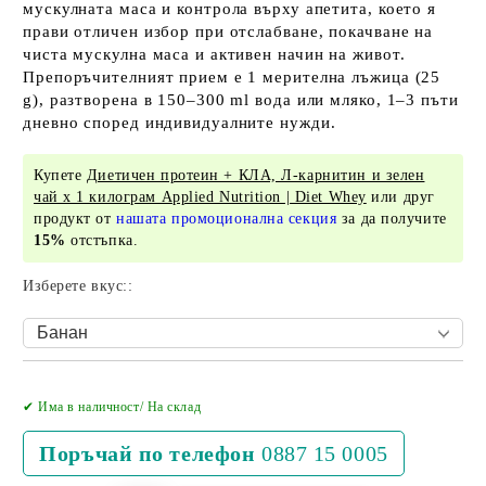
мускулната маса и контрола върху апетита, което я
прави отличен избор при отслабване, покачване на
чиста мускулна маса и активен начин на живот.
Препоръчителният прием е 1 мерителна лъжица (25
g), разтворена в 150–300 ml вода или мляко, 1–3 пъти
дневно според индивидуалните нужди.
Купете
Диетичен протеин + КЛА, Л-карнитин и зелен
чай х 1 килограм Applied Nutrition | Diet Whey
или друг
продукт от
нашата промоционална секция
за да получите
15%
отстъпка.
Изберете вкус::
Добави в желани
✔ Има в наличност/ На склад
Поръчай по телефон
0887 15 0005