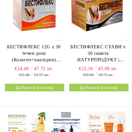
БЕСТИФЛЕКС 12G х 30
БЕСТИФЛЕКС СТАВИ х
течни дози
30 сашета
(Колаген+хиалурон)
НАТУРПРОДУКТ |
НАТУРПРОДУКТ |
BESTIFLEX JOINTS 30s
€24.40
47.72 лв.
€23.36
45.69 лв.
BESTIFLEX 12G 30s
NATURPRODUKT
€31.48
61.57 лв.
€30.04
58.75 лв.
NATURPRODUKT