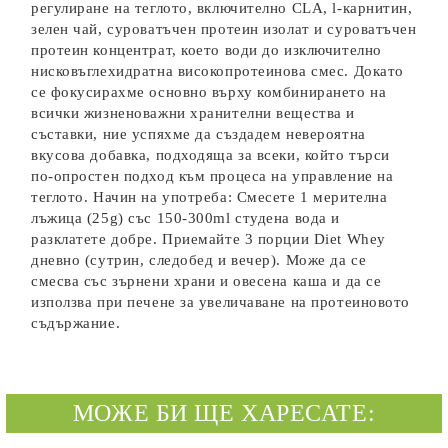
регулиране на теглото, включително CLA, l-карнитин,
зелен чай, суроватъчен протеин изолат и суроватъчен
протеин концентрат, което води до изключително
нисковъглехидратна високопротеинова смес. Докато
се фокусирахме основно върху комбинирането на
всички жизненоважни хранителни вещества и
съставки, ние успяхме да създадем невероятна
вкусова добавка, подходяща за всеки, който търси
по-опростен подход към процеса на управление на
теглото. Начин на употреба: Смесете 1 мерителна
лъжица (25g) със 150-300ml студена вода и
разклатете добре. Приемайте 3 порции Diet Whey
дневно (сутрин, следобед и вечер). Може да се
смесва със зърнени храни и овесена каша и да се
използва при печене за увеличаване на протеиновото
съдържание.
МОЖЕ БИ ЩЕ ХАРЕСАТЕ: