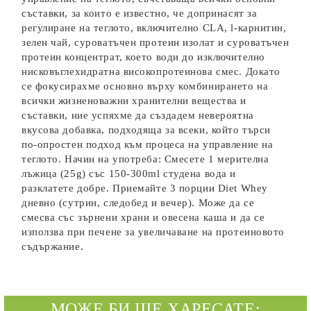
съставки, за които е известно, че допринасят за
регулиране на теглото, включително CLA, l-карнитин,
зелен чай, суроватъчен протеин изолат и суроватъчен
протеин концентрат, което води до изключително
нисковъглехидратна високопротеинова смес. Докато
се фокусирахме основно върху комбинирането на
всички жизненоважни хранителни вещества и
съставки, ние успяхме да създадем невероятна
вкусова добавка, подходяща за всеки, който търси
по-опростен подход към процеса на управление на
теглото. Начин на употреба: Смесете 1 мерителна
лъжица (25g) със 150-300ml студена вода и
разклатете добре. Приемайте 3 порции Diet Whey
дневно (сутрин, следобед и вечер). Може да се
смесва със зърнени храни и овесена каша и да се
използва при печене за увеличаване на протеиновото
съдържание.
МОЖЕ БИ ЩЕ ХАРЕСАТЕ: