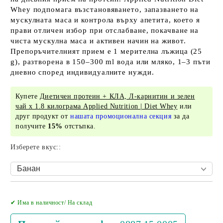
Whey подпомага възстановяването, запазването на
мускулната маса и контрола върху апетита, което я
прави отличен избор при отслабване, покачване на
чиста мускулна маса и активен начин на живот.
Препоръчителният прием е 1 мерителна лъжица (25
g), разтворена в 150–300 ml вода или мляко, 1–3 пъти
дневно според индивидуалните нужди.
Купете
Диетичен протеин + КЛА, Л-карнитин и зелен
чай х 1.8 килограма Applied Nutrition | Diet Whey
или
друг продукт от
нашата промоционална секция
за да
получите
15%
отстъпка.
Изберете вкус::
Добави в желани
✔ Има в наличност/ На склад