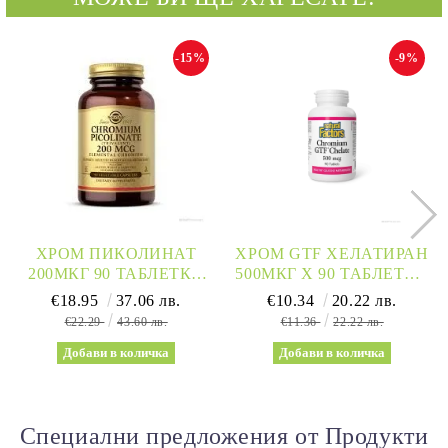
-15%
-9%
ХРОМ ПИКОЛИНАТ
ХРОМ GTF ХЕЛАТИРАН
200МКГ 90 ТАБЛЕТКИ
500МКГ Х 90 ТАБЛЕТКИ
СОЛГАР | CHROMIUM
NATURAL FACTORS |
€18.95
37.06 лв.
€10.34
20.22 лв.
PICOLINATE SOLGAR
CHROMIUM
€22.29
43.60 лв.
€11.36
22.22 лв.
Специални предложения от Продукти