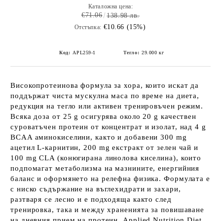
Каталожна цена:
€71.06
138.98 лв.
€10.66 (15%)
Отстъпка:
Код:
APL259-1
Тегло:
29.000
кг
Високопротеинова формула за хора, които искат да
поддържат чиста мускулна маса по време на диета,
редукция на тегло или активен тренировъчен режим.
Всяка доза от 25 g осигурява около 20 g качествен
суроватъчен протеин от концентрат и изолат, над 4 g
BCAA аминокиселини, както и добавени 300 mg
ацетил L-карнитин, 200 mg екстракт от зелен чай и
100 mg CLA (конюгирана линолова киселина), които
подпомагат метаболизма на мазнините, енергийния
баланс и оформянето на релефна физика. Формулата е
с ниско съдържание на въглехидрати и захари,
разтваря се лесно и е подходяща както след
тренировка, така и между храненията за повишаване
на дневния прием на протеин. Applied Nutrition Diet