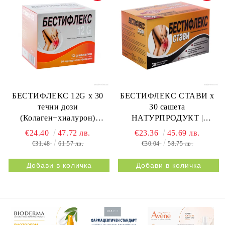
БЕСТИФЛЕКС 12G х 30
БЕСТИФЛЕКС СТАВИ х
течни дози
30 сашета
(Колаген+хиалурон)
НАТУРПРОДУКТ |
НАТУРПРОДУКТ |
BESTIFLEX JOINTS 30s
€24.40
47.72 лв.
€23.36
45.69 лв.
BESTIFLEX 12G 30s
NATURPRODUKT
€31.48
61.57 лв.
€30.04
58.75 лв.
NATURPRODUKT