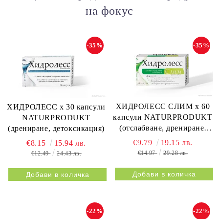
на фокус
-35%
-35%
ХИДРОЛЕСС СЛИМ х 60
ХИДРОЛЕСС х 30 капсули
капсули NATURPRODUKT
NATURPRODUKT
(отслабване, дрениране,
(дрениране, детоксикация)
метаболизъм)
€9.79
19.15 лв.
€8.15
15.94 лв.
€14.97
29.28 лв.
€12.49
24.43 лв.
-22%
-22%