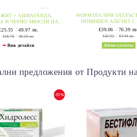
ФОРМУЛА ПРИ ЗАТЛЪС
ЖИТ + АШВАГАНДА,
ПОВИШЕН АПЕТИТ С 
А И ЧЕРНО МЮСЛИ НА
АМИНОКИСЕЛИНИ, К
 ГР Х 62 ДОЗИ WEIGHT
€39.06
76.39 лв
€25.55
49.97 лв.
ХРОМ Х 120 КАПСУЛИ
WORLD
€42.92
83.94 лв.
€30.78
60.20 лв.
Виж детайли
лни предложения от Продукти н
-35%