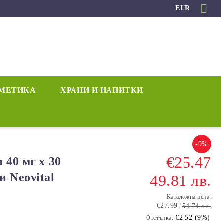
EUR
МЕТИКА
ХРАНИ И НАПИТКИ
-9%
€25.47
 40 мг х 30
 Neovital
49.81 лв.
Каталожна цена:
€27.99
54.74 лв.
€2.52 (9%)
Отстъпка: