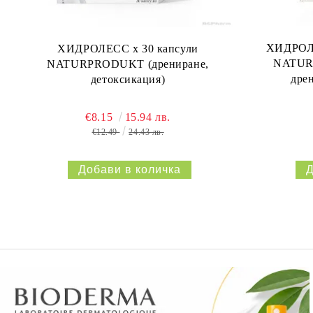
ХИДРОЛЕ
ХИДРОЛЕСС х 30 капсули
NATURP
NATURPRODUKT (дрениране,
дре
детоксикация)
€8.15
15.94 лв.
€12.49
24.43 лв.