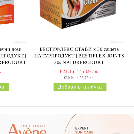
ечни дози
БЕСТИФЛЕКС СТАВИ х 30 сашета
РПРОДУКТ |
НАТУРПРОДУКТ | BESTIFLEX JOINTS
URPRODUKT
30s NATURPRODUKT
.
€23.36
45.69 лв.
€30.04
58.75 лв.