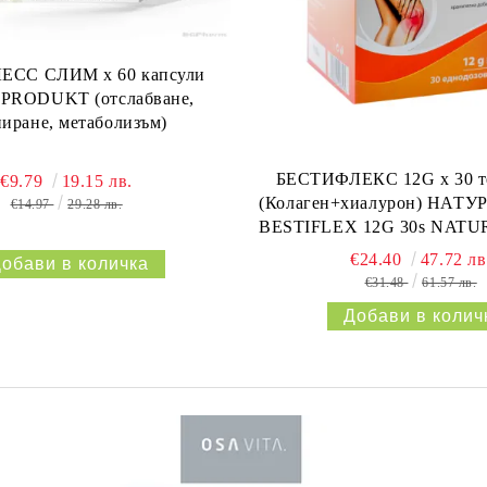
СС СЛИМ х 60 капсули
RODUKT (отслабване,
ниране, метаболизъм)
БЕСТИФЛЕКС 12G х 30 т
€9.79
19.15 лв.
(Колаген+хиалурон) НАТУ
€14.97
29.28 лв.
BESTIFLEX 12G 30s NAT
€24.40
47.72 лв
€31.48
61.57 лв.