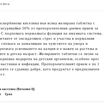
0.200
кг
скорбинова киселина във всяка желирана таблетка с
осигурявайки 50% от препоръчителния дневен прием за
н C подпомага нормалната функция на имунната система,
летките от оксидативен стрес и участва в нормалния
 спомага за намаляване на чувството на умора и
дпомага усвояването на калция и е важен за растежа и
ите в детска възраст. Желираните таблетки са лесни за
едневна подкрепа на детския организъм, особено през
 настинки и инфекции. Препоръчителният прием е по 1
която се сдъвква добре, като продуктът е предназначен
ст.
а киселина (Витамин Ц)
т
Грип