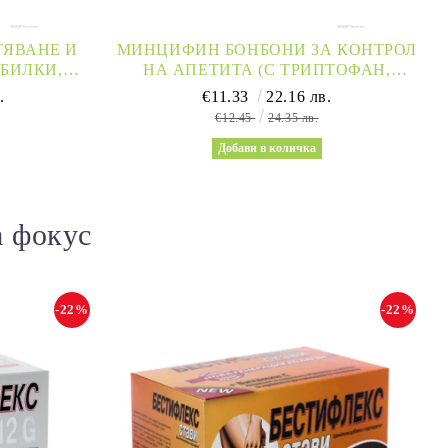
ТЯВАНЕ И
МИНЦИФИН БОНБОНИ ЗА КОНТРОЛ
БИЛКИ,
НА АПЕТИТА (С ТРИПТОФАН,
ОФЕИН И
ГИМНЕМА И ХРОМ ) ФЛОРАНС |
.
€11.33
22.16 лв.
 ANACA3
MINCIFINE FLEURANCE NATURE
€12.45
24.35 лв.
а фокус
-22%
-22%