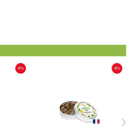
-9%
-9%