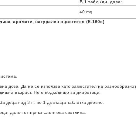
В
1 табл./дн. доза:
40 mg
лина, аромати, натурален оцветител (E-160c)
система.
на доза. Да не се използва като заместител на разнообразнот
одишна възраст. Не е подходящо за диабетици.
 За деца над 3 г.: по 1 дъвчаща таблетка дневно.
деца, далеч от пряка слънчева светлина.