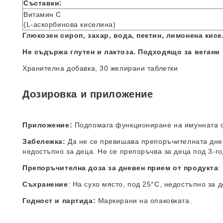
Съставки:
Витамин C
(L-аскорбинова киселина)
Глюкозен сироп, захар, вода, пектин, лимонена кисе
Не съдържа глутен и лактоза. Подходящо за вегани
Хранителна добавка, 30 желирани таблетки
Дозировка и приложение
Приложение:
Подпомага функциониране на имунната 
Забележка:
Да не се превишава препоръчителната днев
недостъпно за деца. Не се препоръчва за деца под 3-г
Препоръчителна доза за дневен прием от продукта
:
Съхранение
: На сухо място, под 25°C, недостъпно за 
Годност и партида:
Маркирани на опаковката.