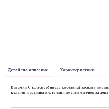
Детайлно описание
Характеристики
Витамин C (L-аскорбинова киселина) засилва имунн
колаген и засилва клетъчния имунен отговор за деца