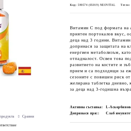
Код:
590574 (05019) NEOVITAL
Тегло:
Витамин C под формата на а
приятен портокалов вкус, 
деца над 3 години. Витами
допринася за защитата на к
енергиен метаболизъм, като
отпадналост. Освен това по
развитието на костите и зъб
прием и са подходящи за еж
сезоните с повишен риск от
желирана таблетка дневно, 
за деца над 3-годишна възра
Активна съставка:
L-Аскорбинов
Допринася при::
Слаб имуните
продукта
Сравни
тветствие