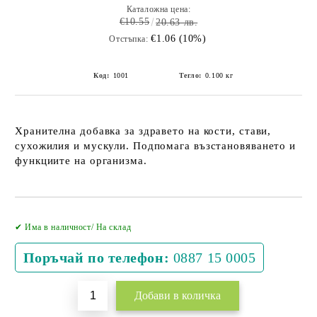
Каталожна цена:
€10.55
20.63 лв.
€1.06 (10%)
Отстъпка:
Код:
1001
Тегло:
0.100
кг
Хранителна добавка за здравето на кости, стави,
сухожилия и мускули. Подпомага възстановяването и
функциите на организма.
Добави в желани
✔ Има в наличност/ На склад
Поръчай по телефон:
0887 15 0005