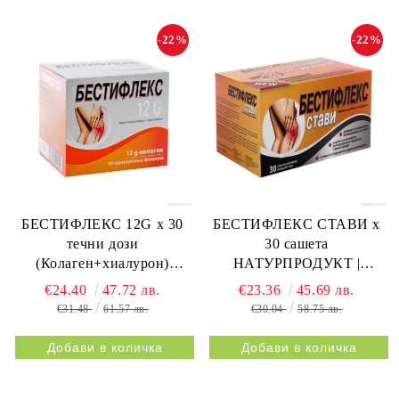
-22%
-22%
БЕСТИФЛЕКС 12G х 30
БЕСТИФЛЕКС СТАВИ х
течни дози
30 сашета
(Колаген+хиалурон)
НАТУРПРОДУКТ |
НАТУРПРОДУКТ |
BESTIFLEX JOINTS 30s
€24.40
47.72 лв.
€23.36
45.69 лв.
BESTIFLEX 12G 30s
NATURPRODUKT
€31.48
61.57 лв.
€30.04
58.75 лв.
NATURPRODUKT