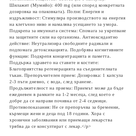
Шилажит (Мумийо): 400 mg (или според конкретната
дозировка на опаковката). Ползи: Енергия и
издръжливост: Стимулира производството на енергия
на клетъчно ниво и намалява усещането за умора.
Подкрепа за имунната система: Спомага за укрепване
на защитните сили на организма. Антиоксидантно
действие: Неутрализира свободните радикали и
подпомага детоксикацията. Подобрява когнитивните
функции: Подкрепя концентрацията и паметта.
Поддържа здравето на ставите и костите:
Благоприятства регенерацията на съединителната
тъкан. Препоръчителен прием: Дозировка: 1 капсула
2-3 пъти дневно, с вода, след хранене.
Продължителност на приема: Приемът може да бъде
ежедневен в рамките на 1-2 месеца, след което е
добре да се направи почивка от 2-4 седмици.
Противопоказания: Не се препоръчва за бременни,
кърмещи жени и деца под 18 години. Хора с
хронични заболявания или приемащи лекарства
трябва да се консултират с лекар.</p>