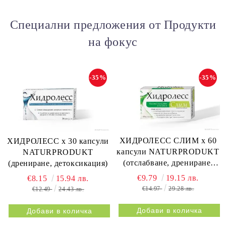
Специални предложения от Продукти
на фокус
-35%
-35%
ХИДРОЛЕСС СЛИМ х 60
ХИДРОЛЕСС х 30 капсули
капсули NATURPRODUKT
NATURPRODUKT
(отслабване, дрениране,
(дрениране, детоксикация)
метаболизъм)
€9.79
19.15 лв.
€8.15
15.94 лв.
€14.97
29.28 лв.
€12.49
24.43 лв.