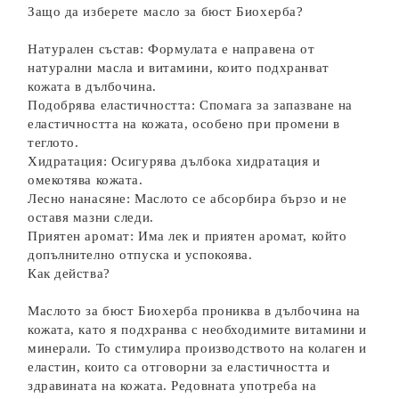
Защо да изберете масло за бюст Биохерба?
Натурален състав: Формулата е направена от
натурални масла и витамини, които подхранват
кожата в дълбочина.
Подобрява еластичността: Спомага за запазване на
еластичността на кожата, особено при промени в
теглото.
Хидратация: Осигурява дълбока хидратация и
омекотява кожата.
Лесно нанасяне: Маслото се абсорбира бързо и не
оставя мазни следи.
Приятен аромат: Има лек и приятен аромат, който
допълнително отпуска и успокоява.
Как действа?
Маслото за бюст Биохерба прониква в дълбочина на
кожата, като я подхранва с необходимите витамини и
минерали. То стимулира производството на колаген и
еластин, които са отговорни за еластичността и
здравината на кожата. Редовната употреба на