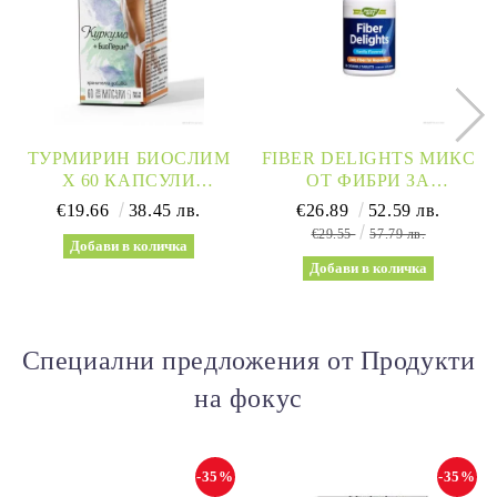
ТУРМИРИН БИОСЛИМ
FIBER DELIGHTS МИКС
Х 60 КАПСУЛИ
ОТ ФИБРИ ЗА
NATURPRODUKT
ОТСЛАБВАНЕ И
€19.66
38.45 лв.
€26.89
52.59 лв.
(ОТСЛАБВАНЕ И
ДЕТОКСИКАЦИЯ Х 60
€29.55
57.79 лв.
МЕТАБОЛИЗЪМ)
ДЪВЧАЩИ ТАБЛЕТКИ
NATURE’S WAY
Специални предложения от Продукти
на фокус
-35%
-35%