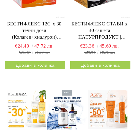
БЕСТИФЛЕКС 12G х 30
БЕСТИФЛЕКС СТАВИ х
течни дози
30 сашета
(Колаген+хиалурон)
НАТУРПРОДУКТ |
НАТУРПРОДУКТ |
BESTIFLEX JOINTS 30s
€24.40
47.72 лв.
€23.36
45.69 лв.
BESTIFLEX 12G 30s
NATURPRODUKT
€31.48
61.57 лв.
€30.04
58.75 лв.
NATURPRODUKT