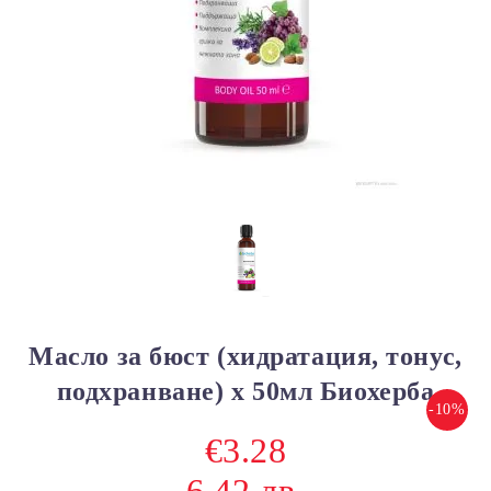
Mасло за бюст (хидратация, тонус,
подхранване) х 50мл Биохерба
-10%
€3.28