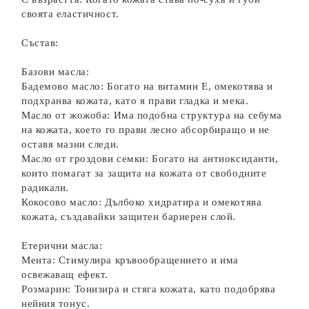
своята еластичност.
Състав:
Базови масла:
Бадемово масло: Богато на витамин Е, омекотява и
подхранва кожата, като я прави гладка и мека.
Масло от жожоба: Има подобна структура на себума
на кожата, което го прави лесно абсорбиращо и не
оставя мазни следи.
Масло от гроздови семки: Богато на антиоксиданти,
които помагат за защита на кожата от свободните
радикали.
Кокосово масло: Дълбоко хидратира и омекотява
кожата, създавайки защитен бариерен слой.
Етерични масла:
Мента: Стимулира кръвообращението и има
освежаващ ефект.
Розмарин: Тонизира и стяга кожата, като подобрява
нейния тонус.