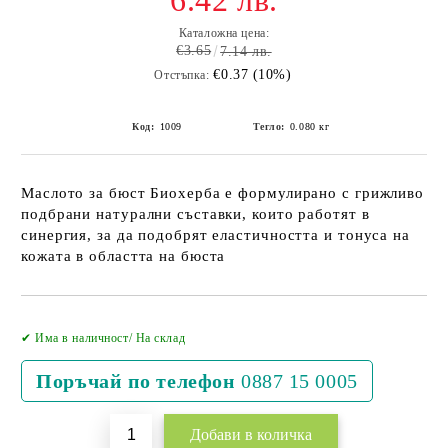
6.42 лв.
Каталожна цена:
€3.65
7.14 лв.
€0.37 (10%)
Отстъпка:
Код:
1009
Тегло:
0.080
кг
Маслото за бюст Биохерба е формулирано с грижливо
подбрани натурални съставки, които работят в
синергия, за да подобрят еластичността и тонуса на
кожата в областта на бюста
Добави в желани
✔ Има в наличност/ На склад
Поръчай по телефон
0887 15 0005