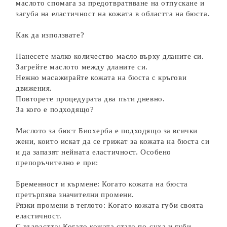
маслото спомага за предотвратяване на отпускане и
загуба на еластичност на кожата в областта на бюста.
Как да използвате?
Нанесете малко количество масло върху дланите си.
Загрейте маслото между дланите си.
Нежно масажирайте кожата на бюста с кръгови
движения.
Повторете процедурата два пъти дневно.
За кого е подходящо?
Маслото за бюст Биохерба е подходящо за всички
жени, които искат да се грижат за кожата на бюста си
и да запазят нейната еластичност. Особено
препоръчително е при:
Бременност и кърмене: Когато кожата на бюста
претърпява значителни промени.
Рязки промени в теглото: Когато кожата губи своята
еластичност.
С възрастта: Когато кожата става по-суха и губи