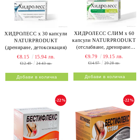
ХИДРОЛЕСС СЛИМ х 60
ХИДРОЛЕСС х 30 капсули
капсули NATURPRODUKT
NATURPRODUKT
(отслабване, дрениране,
(дрениране, детоксикация)
метаболизъм)
€9.79
19.15 лв.
€8.15
15.94 лв.
€14.97
29.28 лв.
€12.49
24.43 лв.
-22%
-22%