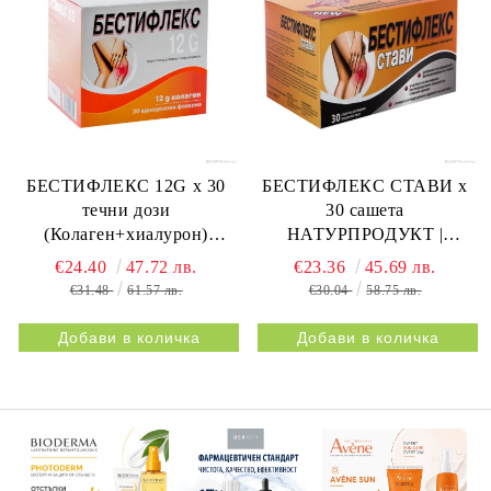
БЕСТИФЛЕКС 12G х 30
БЕСТИФЛЕКС СТАВИ х
течни дози
30 сашета
(Колаген+хиалурон)
НАТУРПРОДУКТ |
НАТУРПРОДУКТ |
BESTIFLEX JOINTS 30s
€24.40
47.72 лв.
€23.36
45.69 лв.
BESTIFLEX 12G 30s
NATURPRODUKT
€31.48
61.57 лв.
€30.04
58.75 лв.
NATURPRODUKT