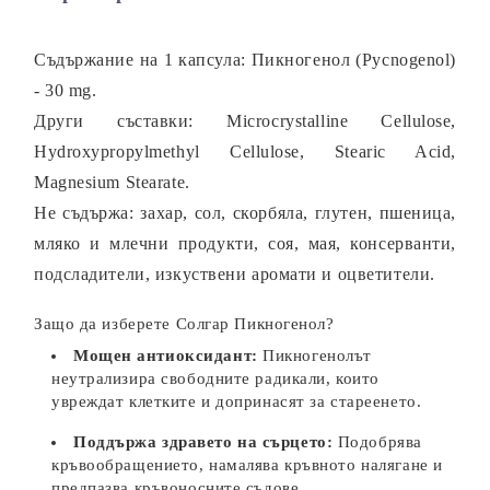
Съдържание на 1 капсула:
Пикногенол (Pycnogenol)
- 30 mg.
Други съставки:
Microcrystalline Cellulose,
Hydroxypropylmethyl Cellulose, Stearic Acid,
Magnesium Stearate.
Не съдържа:
захар, сол, скорбяла, глутен, пшеница,
мляко и млечни продукти, соя, мая, консерванти,
подсладители, изкуствени аромати и оцветители.
Защо да изберете Солгар Пикногенол?
Мощен антиоксидант:
Пикногенолът
неутрализира свободните радикали, които
увреждат клетките и допринасят за стареенето.
Поддържа здравето на сърцето:
Подобрява
кръвообращението, намалява кръвното налягане и
предпазва кръвоносните съдове.