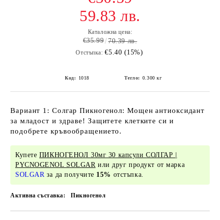
59.83 лв.
Каталожна цена:
€35.99
70.39 лв.
€5.40 (15%)
Отстъпка:
Код:
1018
Тегло:
0.300
кг
Вариант 1: Солгар Пикногенол: Мощен антиоксидант
за младост и здраве! Защитете клетките си и
подобрете кръвообращението.
Купете
ПИКНОГЕНОЛ 30мг 30 капсули СОЛГАР |
PYCNOGENOL SOLGAR
или друг продукт от марка
SOLGAR
за да получите
15%
отстъпка.
Активна съставка:
Пикногенол