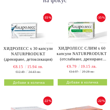
на фокус
-35%
-35%
ХИДРОЛЕСС СЛИМ х 60
ХИДРОЛЕСС х 30 капсули
капсули NATURPRODUKT
NATURPRODUKT
(отслабване, дрениране,
(дрениране, детоксикация)
метаболизъм)
€9.79
19.15 лв.
€8.15
15.94 лв.
€14.97
29.28 лв.
€12.49
24.43 лв.
-22%
-22%