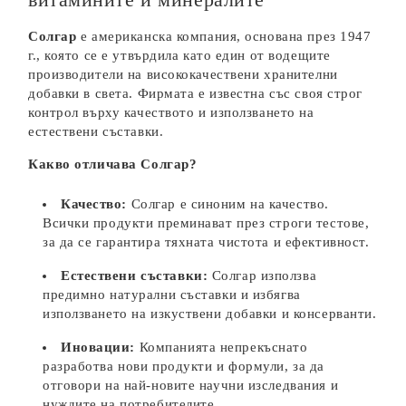
Солгар
е американска компания, основана през 1947
г., която се е утвърдила като един от водещите
производители на висококачествени хранителни
добавки в света. Фирмата е известна със своя строг
контрол върху качеството и използването на
естествени съставки.
Какво отличава Солгар?
Качество:
Солгар е синоним на качество.
Всички продукти преминават през строги тестове,
за да се гарантира тяхната чистота и ефективност.
Естествени съставки:
Солгар използва
предимно натурални съставки и избягва
използването на изкуствени добавки и консерванти.
Иновации:
Компанията непрекъснато
разработва нови продукти и формули, за да
отговори на най-новите научни изследвания и
нуждите на потребителите.