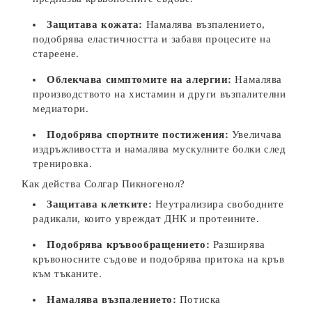
Защитава кожата:
Намалява възпалението,
подобрява еластичността и забавя процесите на
стареене.
Облекчава симптомите на алергии:
Намалява
производството на хистамин и други възпалителни
медиатори.
Подобрява спортните постижения:
Увеличава
издръжливостта и намалява мускулните болки след
тренировка.
Как действа Солгар Пикногенол?
Защитава клетките:
Неутрализира свободните
радикали, които увреждат ДНК и протеините.
Подобрява кръвообращението:
Разширява
кръвоносните съдове и подобрява притока на кръв
към тъканите.
Намалява възпалението:
Потиска