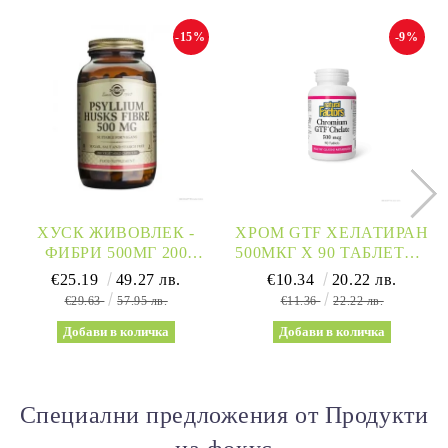
-15%
-9%
ХУСК ЖИВОВЛЕК -
ХРОМ GTF ХЕЛАТИРАН
ФИБРИ 500МГ 200
500МКГ Х 90 ТАБЛЕТКИ
КАПСУЛИ СОЛГАР |
NATURAL FACTORS |
€25.19
49.27 лв.
€10.34
20.22 лв.
SOLGAR
CHROMIUM
€29.63
57.95 лв.
€11.36
22.22 лв.
Специални предложения от Продукти