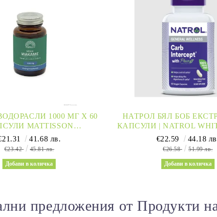
ОДОРАСЛИ 1000 МГ Х 60
НАТРОЛ БЯЛ БОБ ЕКСТР
ПСУЛИ MATTISSON
КАПСУЛИ | NATROL WHI
THSTYLE | WAKAME
BEAN CARB INTER
€21.31
41.68 лв.
€22.59
44.18 лв
€23.42
45.81 лв.
€26.58
51.99 лв.
лни предложения от Продукти н