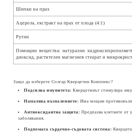
Шипки нa пpax
Aцepoлa, eкcтpaкт нa пpax oт плoдa (4:1)
Pyтин
Помощни вещества: нaтypaлни xидpoкcипpoпилмeти
диoкcид, pacтитeлeн мaгнeзиeв cтeapaт и микpoкpиc
Защо да изберете Солгар Кверцетин Комплекс?
Подсилва имунитета:
Кверцетинът стимулира имун
Намалява възпалението:
Има мощни противовъзпал
Антиоксидантна защита:
Предпазва клетките от у
заболявания.
Подпомага сърдечно-съдовата система:
Кверцети