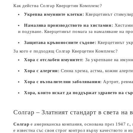
Как действа Солгар Кверцетин Комплекс?
Укрепва имунните клетки:
Кверцетинът стимулира
Намалява производството на хистамин:
Хистамин
и подуване. Кверцетинът помага за намаляване на пр
Защитава кръвоносните съдове:
Кверцетинът укре
За кого е подходящ Солгар Кверцетин Комплекс?
Хора с отслабен имунитет:
За укрепване на имунн
Хора с алергии:
Сенна хрема, астма, кожни алерги
Хора с възпалителни заболявания:
Артрит, ревма
Хора, които искат да поддържат здравето на съ
Солгар – Златният стандарт в света на
Солгар
е американска компания, основана през 1947 г.,
е известна със своя строг контрол върху качеството и и