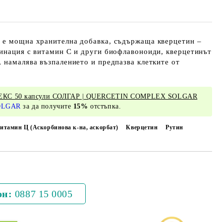
 е мощна хранителна добавка, съдържаща кверцетин –
бинация с витамин C и други биофлавоноиди, кверцетинът
 намалява възпалението и предпазва клетките от
С 50 капсули СОЛГАР | QUERCETIN COMPLEX SOLGAR
OLGAR
за да получите
15%
отстъпка.
итамин Ц (Аскорбинова к-на, аскорбат)
Кверцетин
Рутин
Добави в желани
он:
0887 15 0005