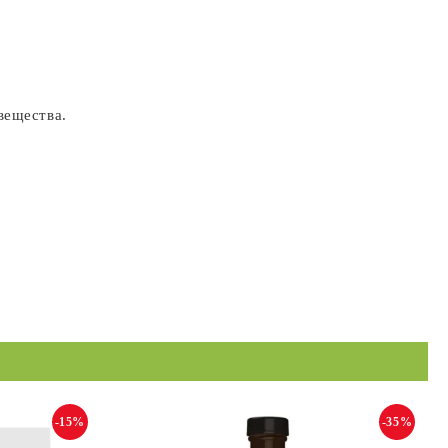
вещества.
-15%
-35%