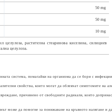
50 mg
50 mg
10 mg
л цeлyлoзa, pacтитeлнa cтeapинoвa киceлинa, cилициeв
тaлнa цeлyлoзa.
ната система, помагайки на организма да се бори с инфекции
ителни свойства, които могат да облекчат симптомите на але
вреждане, причинено от свободните радикали, които допринас
нът може да помогне за понижаване на кръвното налягане и да