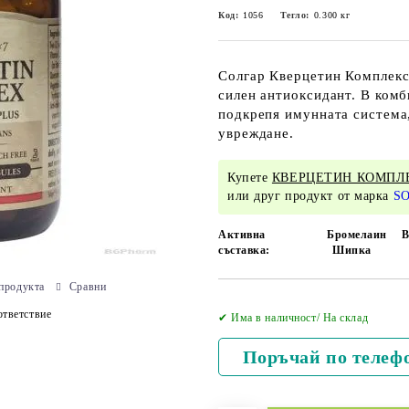
Код:
1056
Тегло:
0.300
кг
Солгар Кверцетин Комплекс
силен антиоксидант. В ком
подкрепя имунната система,
увреждане.
Купете
КВЕРЦЕТИН КОМПЛЕК
или друг продукт от марка
S
Активна
Бромелаин
В
съставка:
Шипка
продукта
Сравни
тветствие
✔ Има в наличност/ На склад
Поръчай по телеф