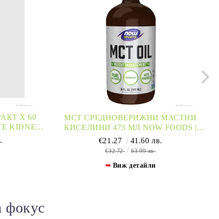
АКТ Х 60
МСТ СРЕДНОВЕРИЖНИ МАСТНИ
TE KIDNEY
КИСЕЛИНИ 473 МЛ NOW FOODS |
CEPT
MCT OIL
.
€21.27
41.60 лв.
€32.72
63.99 лв.
Виж детайли
а фокус