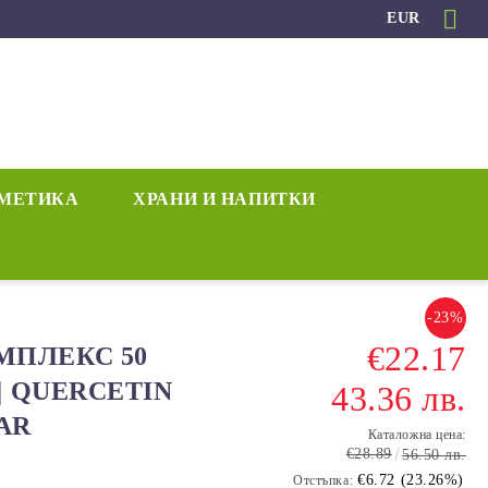
EUR
МЕТИКА
ХРАНИ И НАПИТКИ
-23%
€22.17
МПЛЕКС 50
 | QUERCETIN
43.36 лв.
AR
Каталожна цена:
€28.89
56.50 лв.
€6.72 (23.26%)
Отстъпка: