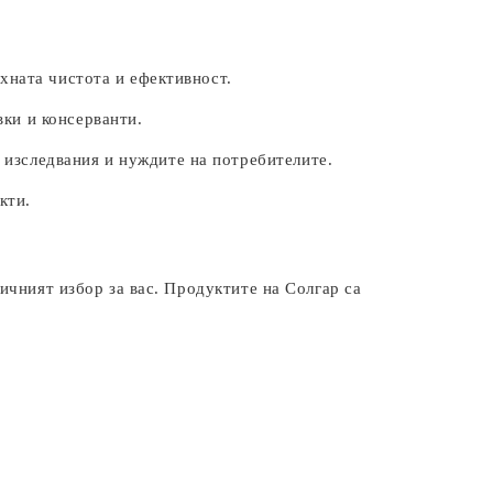
яхната чистота и ефективност.
вки и консерванти.
 изследвания и нуждите на потребителите.
кти.
ичният избор за вас. Продуктите на Солгар са