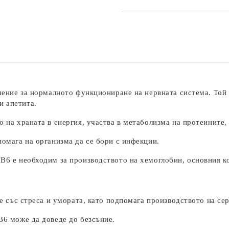
ение за нормалното функциониране на нервната система. Той 
и апетита.
на храната в енергия, участва в метаболизма на протеините,
омага на организма да се бори с инфекции.
6 е необходим за производството на хемоглобин, основния ко
 със стреса и умората, като подпомага производството на се
6 може да доведе до безсъние.