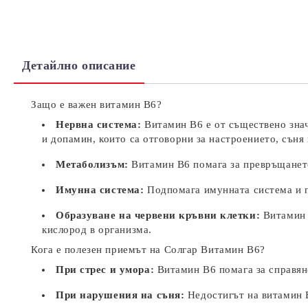
Детайлно описание
Защо е важен витамин B6?
Нервна система:
Витамин B6 е от съществено знач
и допамин, които са отговорни за настроението, съня 
Метаболизъм:
Витамин B6 помага за превръщането 
Имунна система:
Подпомага имунната система и п
Образуване на червени кръвни клетки:
Витамин B
кислород в организма.
Кога е полезен приемът на Солгар Витамин B6?
При стрес и умора:
Витамин B6 помага за справяне
При нарушения на съня:
Недостигът на витамин B