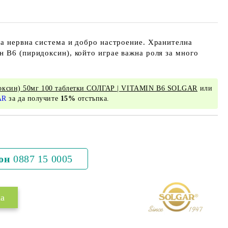
а нервна система и добро настроение. Хранителна
 B6 (пиридоксин), който играе важна роля за много
ксин) 50мг 100 таблетки СОЛГАР | VITAMIN B6 SOLGAR
или
AR
за да получите
15%
отстъпка.
Добави в желани
он
0887 15 0005