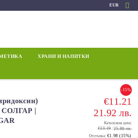
EUR
МЕТИКА
ХРАНИ И НАПИТКИ
-15%
€11.21
ридоксин)
и СОЛГАР |
21.92 лв.
LGAR
Каталожна цена:
€13.19
25.80 лв.
€1.98 (15%)
Отстъпка: