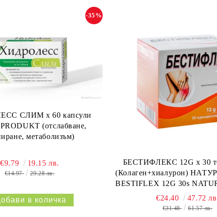
-35%
СС СЛИМ х 60 капсули
RODUKT (отслабване,
ниране, метаболизъм)
БЕСТИФЛЕКС 12G х 30 т
€9.79
19.15 лв.
(Колаген+хиалурон) НАТУ
€14.97
29.28 лв.
BESTIFLEX 12G 30s NAT
€24.40
47.72 лв
€31.48
61.57 лв.