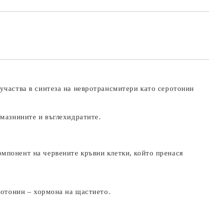
участва в синтеза на невротрансмитери като серотонин
 мазнините и въглехидратите.
мпонент на червените кръвни клетки, който пренася
ротонин – хормона на щастието.