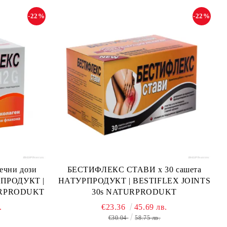
-22%
-22%
ечни дози
БЕСТИФЛЕКС СТАВИ х 30 сашета
РПРОДУКТ |
НАТУРПРОДУКТ | BESTIFLEX JOINTS
URPRODUKT
30s NATURPRODUKT
.
€23.36
45.69 лв.
€30.04
58.75 лв.