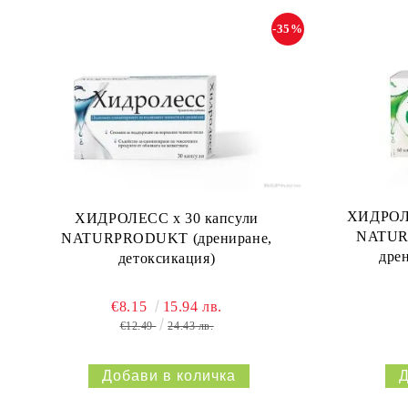
-35%
ХИДРОЛЕ
ХИДРОЛЕСС х 30 капсули
NATURP
NATURPRODUKT (дрениране,
дре
детоксикация)
€8.15
15.94 лв.
€12.49
24.43 лв.