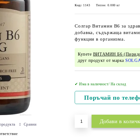
Код:
1143
Тегло:
0.000
кг
Солгар Витамин B6 за здрав
добавка, съдържаща витамин
функции в организма.
Купете
ВИТАМИН Б6 (Пиридо
друг продукт от марка
SOLG
✔ Има в наличност/ На склад
Поръчай по телеф
продукта
Сравни
тветствие