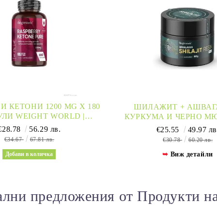
 КЕТОНИ 1200 MG Х 180
ШИЛАЖИТ + АШВАГ
ЛИ WEIGHT WORLD |
КУРКУМА И ЧЕРНО М
SPBERRY KETONES
ПРАХ 50 ГР Х 62 ДОЗ
€28.78
56.29 лв.
€25.55
49.97 лв
WORLD
€34.67
67.81 лв.
€30.78
60.20 лв.
Виж детайли
лни предложения от Продукти н