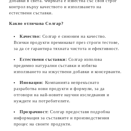
добавки в света. Фирмата е известна със своя строг
контрол върху качеството и използването на
естествени съставки.
Какво отличава Солгар?
Качество:
Солгар е синоним на качество.
Всички продукти преминават през строги тестове,
за да се гарантира тяхната чистота и ефективност.
Естествени съставки:
Солгар използва
предимно натурални съставки и избягва
използването на изкуствени добавки и консерванти.
Иновации:
Компанията непрекъснато
разработва нови продукти и формули, за да
отговори на най-новите научни изследвания и
нуждите на потребителите.
Прозрачност:
Солгар предоставя подробна
информация за съставките и производствения
процес на своите продукти.