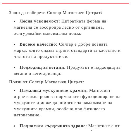
Защо да изберете Солгар Магнезиев Цитрат?
Лесна усвояемост:
Цитратната форма на
магнезия се абсорбира лесно от организма,
осигурявайки максимална полза.
Високо качество:
Солгар е добре позната
марка, която спазва строги стандарти за качество и
чистота на продуктите си.
Подходящ за вегани:
Продуктът е подходящ за
вегани и вегетарианци.
Ползи от Солгар Магнезиев Цитрат:
Намалява мускулните крампи:
Магнезият
играе важна роля за нормалното функциониране на
мускулите и може да помогне за намаляване на
мускулните крампи, особено при физическо
натоварване.
Подпомага сърдечното здраве:
Магнезият е от