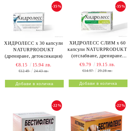
-35%
-35%
ХИДРОЛЕСС СЛИМ х 60
ХИДРОЛЕСС х 30 капсули
капсули NATURPRODUKT
NATURPRODUKT
(отслабване, дрениране,
(дрениране, детоксикация)
метаболизъм)
€9.79
19.15 лв.
€8.15
15.94 лв.
€14.97
29.28 лв.
€12.49
24.43 лв.
-22%
-22%