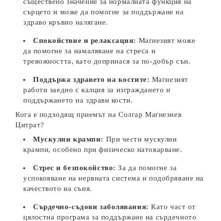
съществено значение за нормалната функция на
сърцето и може да помогне за поддържане на
здраво кръвно налягане.
Спокойствие и релаксация:
Магнезият може
да помогне за намаляване на стреса и
тревожността, като допринася за по-добър сън.
Поддържа здравето на костите:
Магнезият
работи заедно с калция за изграждането и
поддържането на здрави кости.
Кога е подходящ приемът на Солгар Магнезиев
Цитрат?
Мускулни крампи:
При чести мускулни
крампи, особено при физическо натоварване.
Стрес и безпокойство:
За да помогне за
успокояване на нервната система и подобряване на
качеството на съня.
Сърдечно-съдови заболявания:
Като част от
цялостна програма за поддържане на сърдечното