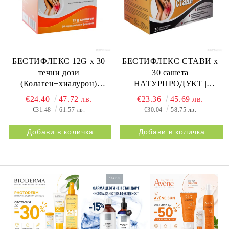
БЕСТИФЛЕКС 12G х 30
БЕСТИФЛЕКС СТАВИ х
течни дози
30 сашета
(Колаген+хиалурон)
НАТУРПРОДУКТ |
НАТУРПРОДУКТ |
BESTIFLEX JOINTS 30s
€24.40
47.72 лв.
€23.36
45.69 лв.
BESTIFLEX 12G 30s
NATURPRODUKT
€31.48
61.57 лв.
€30.04
58.75 лв.
NATURPRODUKT