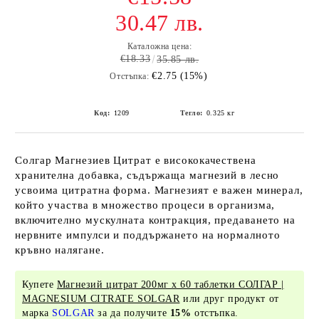
30.47 лв.
Каталожна цена:
€18.33
35.85 лв.
€2.75 (15%)
Отстъпка:
Код:
1209
Тегло:
0.325
кг
Солгар Магнезиев Цитрат е висококачествена
хранителна добавка, съдържаща магнезий в лесно
усвоима цитратна форма. Магнезият е важен минерал,
който участва в множество процеси в организма,
включително мускулната контракция, предаването на
нервните импулси и поддържането на нормалното
кръвно налягане.
Купете
Магнезий цитрат 200мг х 60 таблетки СОЛГАР |
MAGNESIUM CITRATE SOLGAR
или друг продукт от
марка
SOLGAR
за да получите
15%
отстъпка.