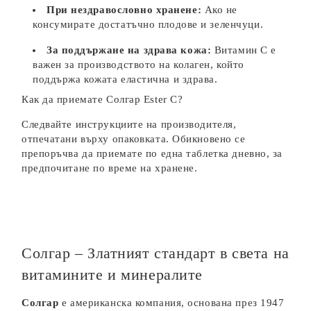
При нездравословно хранене:
Ако не
консумирате достатъчно плодове и зеленчуци.
За поддържане на здрава кожа:
Витамин C е
важен за производството на колаген, който
поддържа кожата еластична и здрава.
Как да приемате Солгар Ester C?
Следвайте инструкциите на производителя,
отпечатани върху опаковката. Обикновено се
препоръчва да приемате по една таблетка дневно, за
предпочитане по време на хранене.
Солгар – Златният стандарт в света на
витамините и минералите
Солгар
е американска компания, основана през 1947