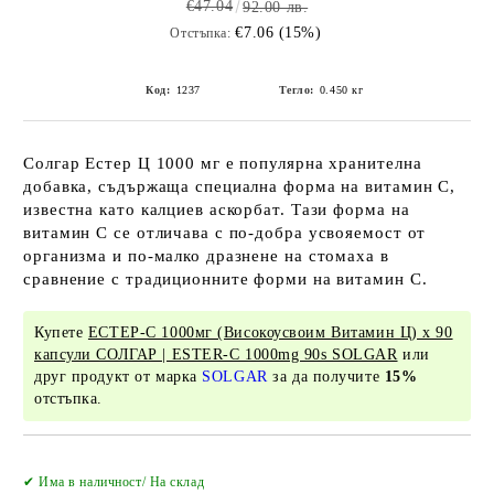
€47.04
92.00 лв.
€7.06 (15%)
Отстъпка:
Код:
1237
Тегло:
0.450
кг
Солгар Естер Ц 1000 мг е популярна хранителна
добавка, съдържаща специална форма на витамин C,
известна като калциев аскорбат. Тази форма на
витамин C се отличава с по-добра усвояемост от
организма и по-малко дразнене на стомаха в
сравнение с традиционните форми на витамин C.
Купете
ЕСТЕР-С 1000мг (Високоусвоим Витамин Ц) х 90
капсули СОЛГАР | ESTER-C 1000mg 90s SOLGAR
или
друг продукт от марка
SOLGAR
за да получите
15%
отстъпка.
Добави в желани
✔ Има в наличност/ На склад