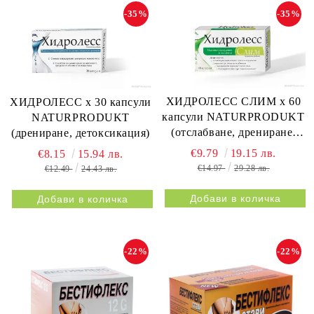
-35%
-35%
ХИДРОЛЕСС СЛИМ х 60
ХИДРОЛЕСС х 30 капсули
капсули NATURPRODUKT
NATURPRODUKT
(отслабване, дрениране,
(дрениране, детоксикация)
метаболизъм)
€9.79
19.15 лв.
€8.15
15.94 лв.
€14.97
29.28 лв.
€12.49
24.43 лв.
-22%
-22%