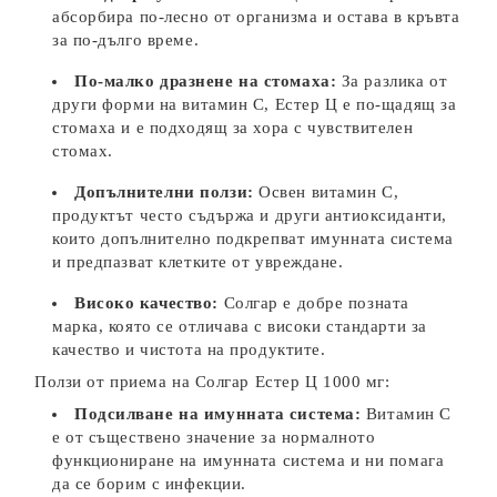
абсорбира по-лесно от организма и остава в кръвта
за по-дълго време.
По-малко дразнене на стомаха:
За разлика от
други форми на витамин C, Естер Ц е по-щадящ за
стомаха и е подходящ за хора с чувствителен
стомах.
Допълнителни ползи:
Освен витамин C,
продуктът често съдържа и други антиоксиданти,
които допълнително подкрепват имунната система
и предпазват клетките от увреждане.
Високо качество:
Солгар е добре позната
марка, която се отличава с високи стандарти за
качество и чистота на продуктите.
Ползи от приема на Солгар Естер Ц 1000 мг:
Подсилване на имунната система:
Витамин C
е от съществено значение за нормалното
функциониране на имунната система и ни помага
да се борим с инфекции.