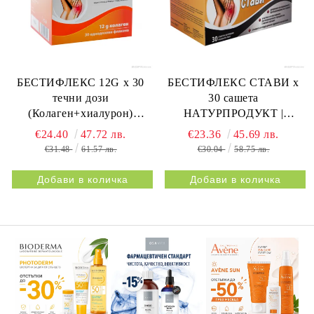
БЕСТИФЛЕКС 12G х 30
БЕСТИФЛЕКС СТАВИ х
течни дози
30 сашета
(Колаген+хиалурон)
НАТУРПРОДУКТ |
НАТУРПРОДУКТ |
BESTIFLEX JOINTS 30s
€24.40
47.72 лв.
€23.36
45.69 лв.
BESTIFLEX 12G 30s
NATURPRODUKT
€31.48
61.57 лв.
€30.04
58.75 лв.
NATURPRODUKT