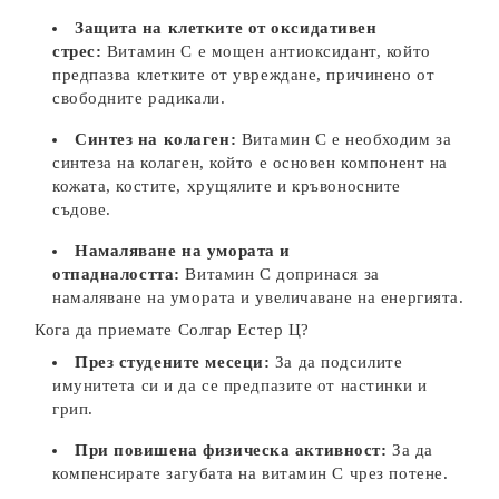
Защита на клетките от оксидативен
стрес:
Витамин C е мощен антиоксидант, който
предпазва клетките от увреждане, причинено от
свободните радикали.
Синтез на колаген:
Витамин C е необходим за
синтеза на колаген, който е основен компонент на
кожата, костите, хрущялите и кръвоносните
съдове.
Намаляване на умората и
отпадналостта:
Витамин C допринася за
намаляване на умората и увеличаване на енергията.
Кога да приемате Солгар Естер Ц?
През студените месеци:
За да подсилите
имунитета си и да се предпазите от настинки и
грип.
При повишена физическа активност:
За да
компенсирате загубата на витамин C чрез потене.