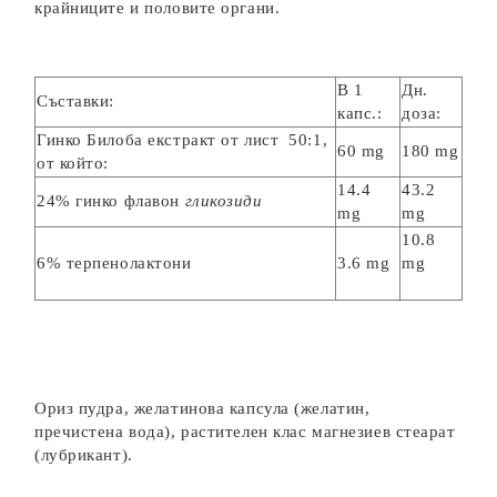
крайниците и половите органи.
В 1
Дн.
Съставки:
капс.:
доза:
Гинко Билоба екстракт от лист 50:1,
60 mg
180 mg
от който:
14.4
43.2
24% гинко флавон
гликозиди
mg
mg
10.8
6% терпенолактони
3.6 mg
mg
Ориз пудра, желатинова капсула (желатин,
пречистена вода), растителен клас магнезиев стеарат
(лубрикант).