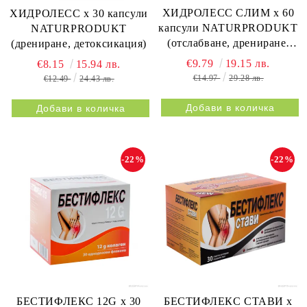
ХИДРОЛЕСС СЛИМ х 60
ХИДРОЛЕСС х 30 капсули
капсули NATURPRODUKT
NATURPRODUKT
(отслабване, дрениране,
(дрениране, детоксикация)
метаболизъм)
€9.79
19.15 лв.
€8.15
15.94 лв.
€14.97
29.28 лв.
€12.49
24.43 лв.
-22%
-22%
БЕСТИФЛЕКС 12G х 30
БЕСТИФЛЕКС СТАВИ х