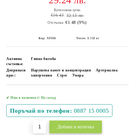
29.24 лв.
Каталожна цена:
€16.43
32.13 лв.
€1.48 (9%)
Отстъпка:
Код:
NF006
Тегло:
0.150
кг
Активна
Гинко билоба
съставка:
Допринася
Нарушена памет и концентрация
Артериална
при::
хипертония
Стрес
Умора
Добави в желани
✔ Има в наличност/ На склад
Поръчай по телефон:
0887 15 0005