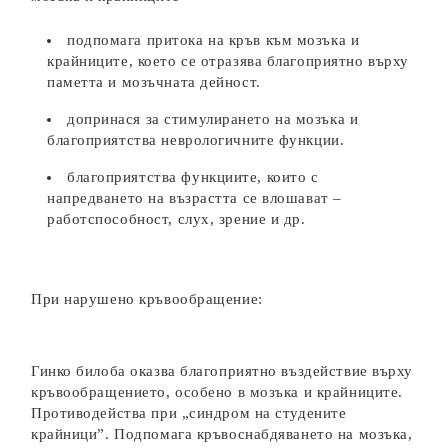
подпомага притока на кръв към мозъка и
крайниците, което се отразява благоприятно върху
паметта и мозъчната дейност.
допринася за стимулирането на мозъка и
благоприятства неврологичните функции.
благоприятства функциите, които с
напредването на възрастта се влошават –
работспособност, слух, зрение и др.
При нарушено кръвообращение:
Гинко билоба оказва благоприятно въздействие върху
кръвообращението, особено в мозъка и крайниците.
Противодейства при „синдром на студените
крайници”. Подпомага кръвоснабдяването на мозъка,