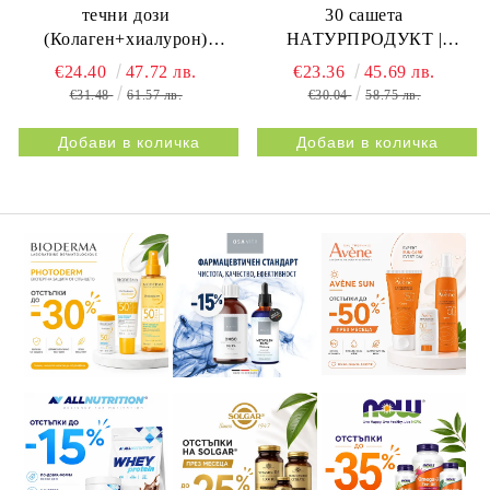
течни дози
30 сашета
(Колаген+хиалурон)
НАТУРПРОДУКТ |
НАТУРПРОДУКТ |
BESTIFLEX JOINTS 30s
€24.40
47.72 лв.
€23.36
45.69 лв.
BESTIFLEX 12G 30s
NATURPRODUKT
€31.48
61.57 лв.
€30.04
58.75 лв.
NATURPRODUKT