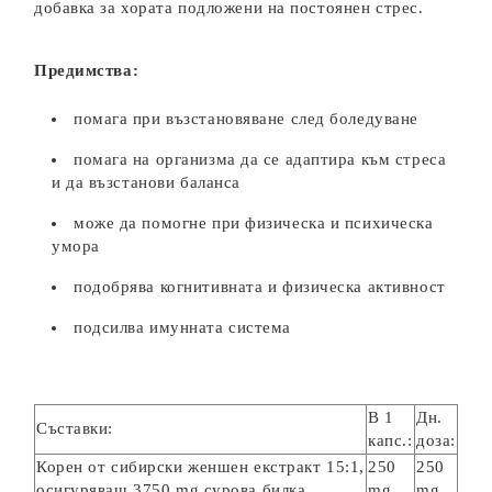
добавка за хората подложени на постоянен стрес.
Предимства:
помага при възстановяване след боледуване
помага на организма да се адаптира към стреса
и да възстанови баланса
може да помогне при физическа и психическа
умора
подобрява когнитивната и физическа активност
подсилва имунната система
В 1
Дн.
Съставки:
капс.:
доза:
Корен от сибирски женшен екстракт 15:1,
250
250
осигуряващ 3750 mg сурова билка
mg
mg