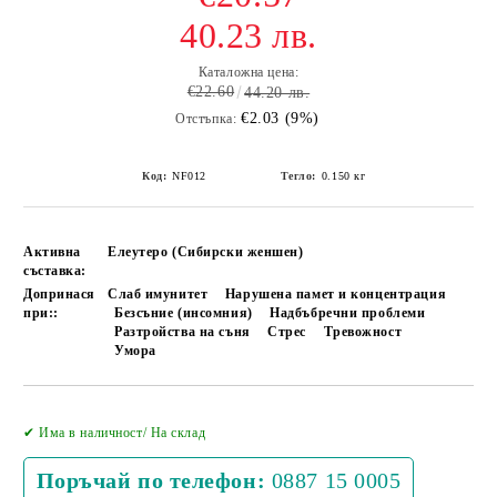
40.23 лв.
Каталожна цена:
€22.60
44.20 лв.
€2.03 (9%)
Отстъпка:
Код:
NF012
Тегло:
0.150
кг
Активна
Елеутеро (Сибирски женшен)
съставка:
Допринася
Слаб имунитет
Нарушена памет и концентрация
при::
Безсъние (инсомния)
Надбъбречни проблеми
Разтройства на съня
Стрес
Тревожност
Умора
Добави в желани
✔ Има в наличност/ На склад
Поръчай по телефон:
0887 15 0005