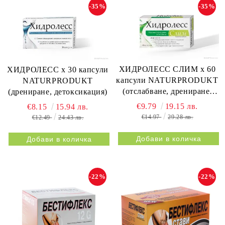
-35%
-35%
ХИДРОЛЕСС СЛИМ х 60
ХИДРОЛЕСС х 30 капсули
капсули NATURPRODUKT
NATURPRODUKT
(отслабване, дрениране,
(дрениране, детоксикация)
метаболизъм)
€9.79
19.15 лв.
€8.15
15.94 лв.
€14.97
29.28 лв.
€12.49
24.43 лв.
-22%
-22%