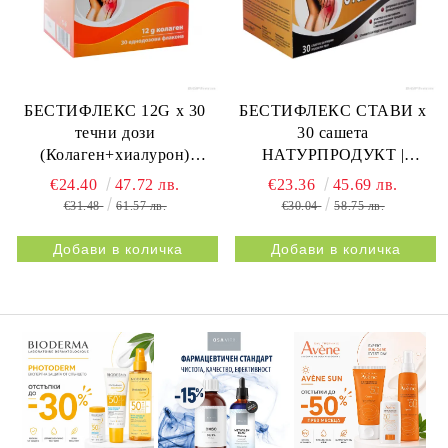
БЕСТИФЛЕКС 12G х 30
БЕСТИФЛЕКС СТАВИ х
течни дози
30 сашета
(Колаген+хиалурон)
НАТУРПРОДУКТ |
НАТУРПРОДУКТ |
BESTIFLEX JOINTS 30s
€24.40
47.72 лв.
€23.36
45.69 лв.
BESTIFLEX 12G 30s
NATURPRODUKT
€31.48
61.57 лв.
€30.04
58.75 лв.
NATURPRODUKT