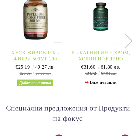
ХУСК ЖИВОВЛЕК -
Л - КАРНИТИН + ХРОМ,
ФИБРИ 500МГ 200
ХОЛИН И ЗЕЛЕНО
КАПСУЛИ СОЛГАР |
КАФЕ Х 120 КАПСУЛИ
€25.19
49.27 лв.
€31.60
61.80 лв.
SOLGAR
VEGAVERO
€29.63
57.95 лв.
€34.72
67.91 лв.
Виж детайли
Специални предложения от Продукти
на фокус