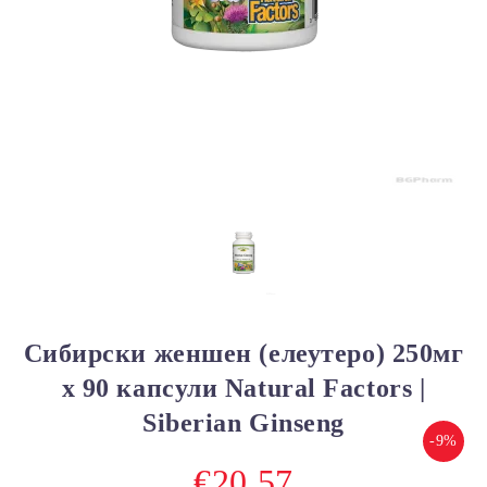
Сибирски женшен (елеутеро) 250мг
х 90 капсули Natural Factors |
Siberian Ginseng
-9%
€20.57