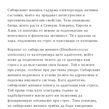
Сибирският женшен съдържа елевтерозиди, активни
съставки, които му придават антистресови и
противовъзпалителни свойства. Тази уважавана
билка, която расте в Северна Америка, Европа и
Азия, се използва от векове за подпомагане на
менталната и физическа активност. Тя е идеална за
хора, подложени на стрес и чувстващи се изтощени.
Коренът от сибирски женшен (Eleutherococcus
senticosus) се категоризира като адаптоген, който
може да подпомогне тялото да се адаптира към
стреса и да възстанови своя баланс. Той е полезен
при умора, особено при умствена умора. Сибирският
женшен подпомага и усилва ролята на адреналина и
подсилва имунната система. Като адаптоген,
сибирският женшен помага за адаптация към стреса.
Той прави това като осигурява гориво за
надбъбречните жлези като им позволява да
функционират оптимално при стрес. Това означава,
че сибирският женшен трябва да бъде ежедневна