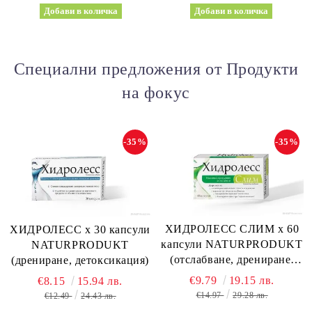
NATURE’S WAY
Специални предложения от Продукти
на фокус
-35%
-35%
ХИДРОЛЕСС СЛИМ х 60
ХИДРОЛЕСС х 30 капсули
капсули NATURPRODUKT
NATURPRODUKT
(отслабване, дрениране,
(дрениране, детоксикация)
метаболизъм)
€9.79
19.15 лв.
€8.15
15.94 лв.
€14.97
29.28 лв.
€12.49
24.43 лв.