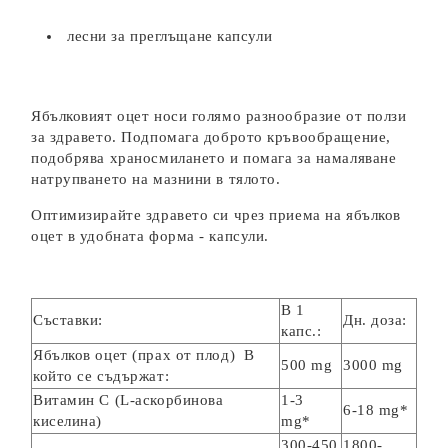
лесни за преглъщане капсули
Ябълковият оцет носи голямо разнообразие от ползи
за здравето. Подпомага доброто кръвообращение,
подобрява храносмилането и помага за намаляване
натрупването на мазнини в тялото.
Оптимизирайте здравето си чрез приема на ябълков
оцет в удобната форма - капсули.
В 1
Съставки:
Дн. доза:
капс.:
Ябълков оцет (прах от плод) В
500 mg
3000 mg
който се съдържат:
Витамин С (L-аскорбинова
1-3
6-18 mg*
киселина)
mg*
300-450
1800-