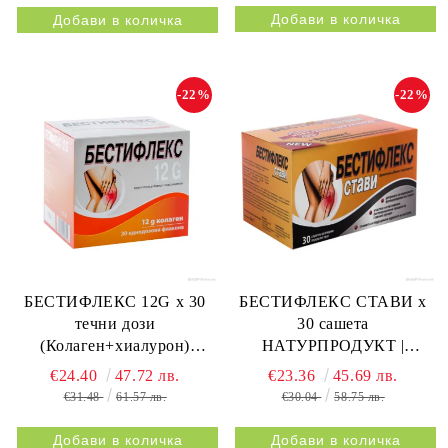
-22%
-22%
БЕСТИФЛЕКС 12G х 30
БЕСТИФЛЕКС СТАВИ х
течни дози
30 сашета
(Колаген+хиалурон)
НАТУРПРОДУКТ |
НАТУРПРОДУКТ |
BESTIFLEX JOINTS 30s
€24.40
47.72 лв.
€23.36
45.69 лв.
BESTIFLEX 12G 30s
NATURPRODUKT
€31.48
61.57 лв.
€30.04
58.75 лв.
NATURPRODUKT