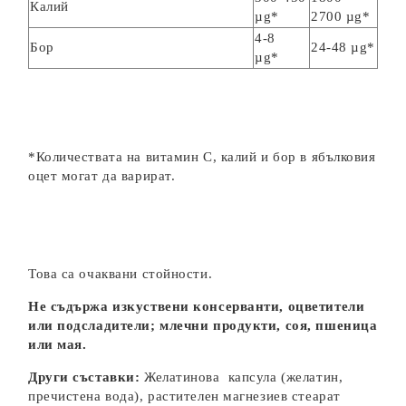
Калий
µg*
2700 µg*
4-8
Бор
24-48 µg*
µg*
*Количествата на витамин С, калий и бор в ябълковия
оцет могат да варират.
Това са очаквани стойности.
Не съдържа изкуствени консерванти, оцветители
или подсладители; млечни продукти, соя, пшеница
или мая.
Други съставки:
Желатинова капсула (желатин,
пречистена вода), растителен магнезиев стеарат