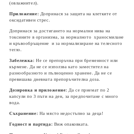
(овлажнител).
Приложение:
Допринася за защита на клетките от
оксидативен стрес.
Допринася за достигането на нормални нива на
токсините в организма, за нормалното храносмилане
и кръвообръщение и за нормализиране на телесното
тегло.
Забележка:
Не се препоръчва при бременност или
кърмене. Да не се използва като заместител на
разнообразното и пълноценно хранене. Да не се
превишава дневната препоръчителна доза.
Дозировка и приложение:
Да се приемат по 2
капсули по 3 пъти на ден, за предпочитане с много
вода.
Съхранение:
На място недостъпно за деца!
Годност и партида:
Виж опаковката.