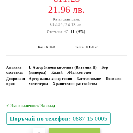
21.96 лв.
Каталожна цена:
€12.34
24.13 лв.
€1.11 (9%)
Отстъпка:
Код:
NF028
Тегло:
0.150
кг
Активна
L-Аскорбинова киселина (Витамин Ц)
Бор
съставка:
(минерал)
Калий
Ябълков оцет
Допринася
Артериална хипертония
Затлъстяване
Повишен
при::
холестерол
Хранителни разтвойства
Добави в желани
✔ Има в наличност/ На склад
Поръчай по телефон:
0887 15 0005