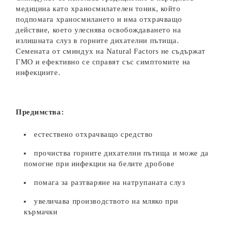
медицина като храносмилателен тоник, който
подпомага храносмилането и има отхрачващо
действие, което улеснява освобождаването на
излишната слуз в горните дихателни пътища.
Семената от сминдух на Natural Factors не съдържат
ГМО и ефективно се справят със симптомите на
инфекциите.
Предимства:
естествено отхрачващо средство
прочиства горните дихателни пътища и може да
помогне при инфекции на белите дробове
помага за разтваряне на натрупаната слуз
увеличава производството на мляко при
кърмачки