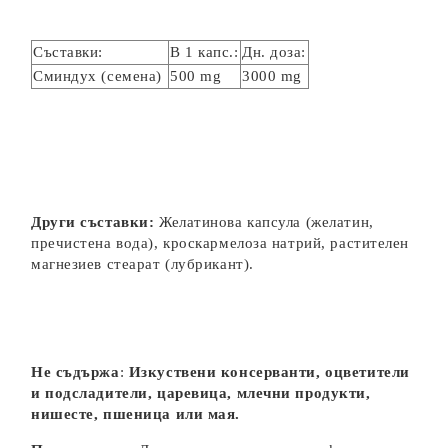
Съставки:
В 1 капс.:
Дн. доза:
Сминдух (семена)
500 mg
3000 mg
Други съставки:
Желатинова капсула (желатин,
пречистена вода), кроскармелоза натрий, растителен
магнезиев стеарат (лубрикант).
Не съдържа
:
Изкуствени консерванти, оцветители
и подсладители, царевица, млечни продукти,
нишесте, пшеница или мая.