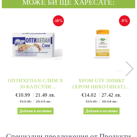
МОЖЕ БИ ЩЕ ХАРЕСАТЕ:
-18%
-9%
ОПТИХЕПАН СЛИМ Х
ХРОМ GTF 200МКГ
30 КАПСУЛИ
(ХРОМ НИКОТИНАТ) Х
NATURPRODUKT
100 КАПСУЛИ
€10.99
21.49 лв.
€14.02
27.42 лв.
(ОТСЛАБВАНЕ И ЗДРАВ
NATURE’S WAY |
€13.36
26.13 лв.
€15.41
30.14 лв.
ЧЕРЕН ДРОБ)
CHROMIUM
Специални предложения от Продукти