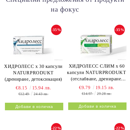
на фокус
-35%
-35%
ХИДРОЛЕСС СЛИМ х 60
ХИДРОЛЕСС х 30 капсули
капсули NATURPRODUKT
NATURPRODUKT
(отслабване, дрениране,
(дрениране, детоксикация)
метаболизъм)
€9.79
19.15 лв.
€8.15
15.94 лв.
€14.97
29.28 лв.
€12.49
24.43 лв.
-22%
-22%