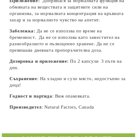
Приложение:
Допринася за нормалната функция на
обмяната на веществата и защитните сили на
организма, за нормалната концентрация на кръвната
захар и за нормалното чувство на апетит.
Забележка:
Да не се използва по време на
бременност. Да не се използва като заместител на
разнообразното и пълноценно хранене. Да не се
превишава дневната препоръчителна доза.
Дозировка и приложение:
По 2 капсули 3 пъти на
ден.
Съхранение
: На хладно и сухо място, недостъпно за
деца!
Годност и партида
: Виж опаковката.
Производител
: Natural Factors, Canada