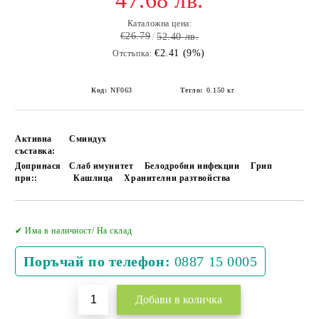
47.68 лв.
Каталожна цена:
€26.79
52.40 лв.
€2.41 (9%)
Отстъпка:
Код:
NF063
Тегло:
0.150
кг
Активна
Сминдух
съставка:
Допринася
Слаб имунитет
Белодробни инфекции
Грип
при::
Кашлица
Хранителни разтвойства
Добави в желани
✔ Има в наличност/ На склад
Поръчай по телефон:
0887 15 0005