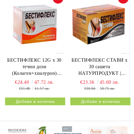
БЕСТИФЛЕКС 12G х 30
БЕСТИФЛЕКС СТАВИ х
течни дози
30 сашета
(Колаген+хиалурон)
НАТУРПРОДУКТ |
НАТУРПРОДУКТ |
BESTIFLEX JOINTS 30s
€24.40
47.72 лв.
€23.36
45.69 лв.
BESTIFLEX 12G 30s
NATURPRODUKT
€31.48
61.57 лв.
€30.04
58.75 лв.
NATURPRODUKT