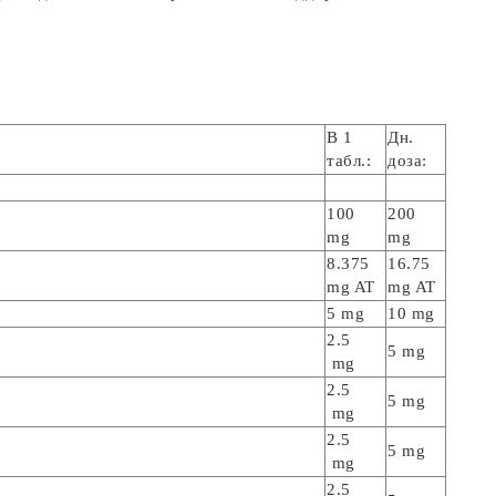
В 1
Дн.
табл.:
доза:
100
200
mg
mg
8.375
16.75
mg AT
mg AT
5 mg
10 mg
2.5
5 mg
mg
2.5
5 mg
mg
2.5
5 mg
mg
2.5