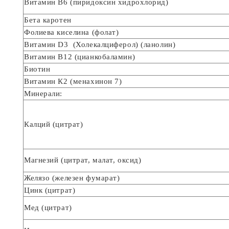
Витамин В6 (пиридоксин хидрохлорид)
Бета каротен
Фолиева киселина (фолат)
Витамин D3 (Холекалциферол) (ланолин)
Витамин В12 (цианкобаламин)
Биотин
Витамин К2 (менахинон 7)
Минерали:
Калций (цитрат)
Магнезий (цитрат, малат, оксид)
Желязо (железен фумарат)
Цинк (цитрат)
Мед (цитрат)