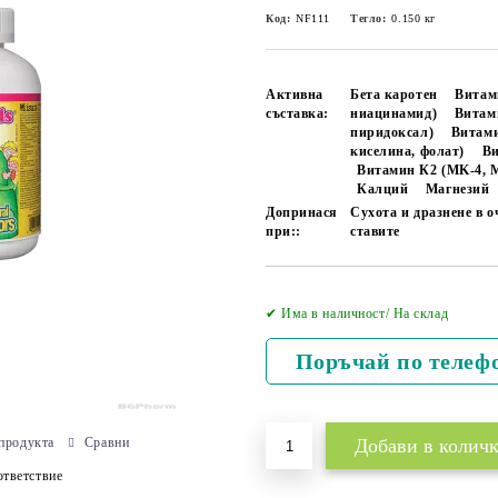
Код:
NF111
Тегло:
0.150
кг
Активна
Бета каротен
Витам
съставка:
ниацинамид)
Витам
пиридоксал)
Витами
киселина, фолат)
Ви
Витамин К2 (MK-4, 
Калций
Магнезий
Допринася
Сухота и дразнене в о
при::
ставите
✔ Има в наличност/ На склад
Поръчай по телеф
продукта
Сравни
тветствие