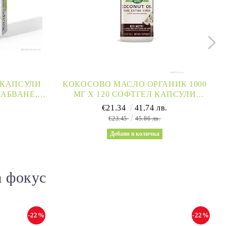
 КАПСУЛИ
КОКОСОВО МАСЛО ОРГАНИК 1000
АБВАНЕ,
МГ Х 120 СОФТГЕЛ КАПСУЛИ
ЛИЗЪМ)
NATURE’S WAY | COCONUT OIL 62%
.
€21.34
41.74 лв.
MCTS
€23.45
45.86 лв.
а фокус
-22%
-22%