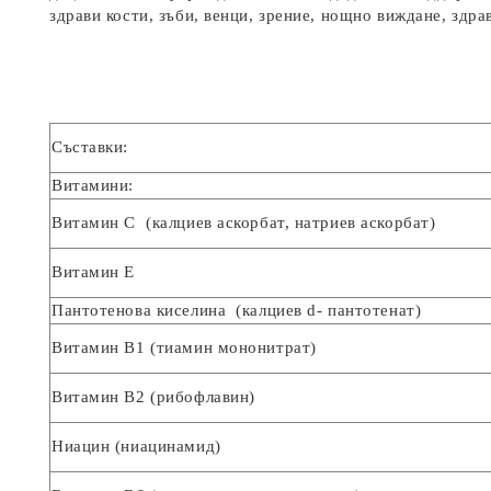
здрави кости, зъби, венци, зрение, нощно виждане, здр
Съставки:
Витамини:
Витамин С (калциев аскорбат, натриев аскорбат)
Витамин Е
Пантотенова киселина (калциев d- пантотенат)
Витамин В1 (тиамин мононитрат)
Витамин В2 (рибофлавин)
Ниацин (ниацинамид)