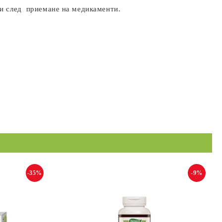
или след приемане на медикаменти.
-35%
-9%