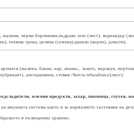
, малини, черни боровинки,къдраво зеле (лист), кориандър (ли
ен), ечемик трева, целина (семена),цвекло (корен), домати).
аромати (малина, банан, нар, ананас, манго, маракуя, портока
(лубрикант), антоцианини, стевия
/
Stevia rebaudiana
/
(лист).
одсладители, млечни продукти, захар, пшеница, глутен, ма
а имунната система както и за нормалното състояние на детск
ообразното и пълноценно хранене.