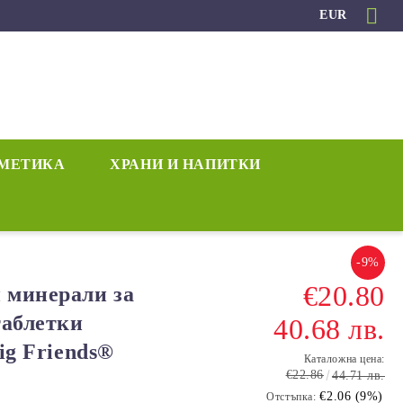
EUR
МЕТИКА
ХРАНИ И НАПИТКИ
-9%
€20.80
 минерали за
таблетки
40.68 лв.
Big Friends®
Каталожна цена:
€22.86
44.71 лв.
€2.06 (9%)
Отстъпка: