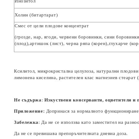
Инозитол
Холин (битартарат)
Смес от цели плодове концентрат
(грозде, нар, ягоди, червени боровинки, сини боровинки
(плод),артишок (лист), черна ряпа (корен),глухарче (кор
Ксилитол, микрокристална целулоза, натурални плодови 
лимонена киселина, растителен клас магнезиев стеарат 
Не съдържа
:
Изкуствени консерванти, оцветители и п
Приложение:
Допринася за нормалното функциониране н
Забележка
: Да не се използва като заместител на разн
Да не се превишава препоръчителната дневна доза.