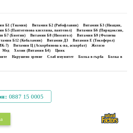
ин Б1 (Тиамин)
Витамин Б2 (Рибофлавин)
Витамин Б3 (Ниацин,
ин Б5 (Пантотенова киселина, пантенол)
Витамин Б6 (Пиридоксин,
н Б7 (Биотин)
Витамин Б8 (Инозитол)
Витамин Б9 (Фолиева
тамин Б12 (Кобаламин)
Витамин Д3
Витамин Е (Токоферол)
MK-7)
Витамин Ц (Аскорбинова к-на, аскорбат)
Желязо
Мед
Холин (Витамин Б4)
Цинк
чите
Нарушено зрение
Слаб имунитет
Болка в гърба
Болка в
Добави в желани
он:
0887 15 0005