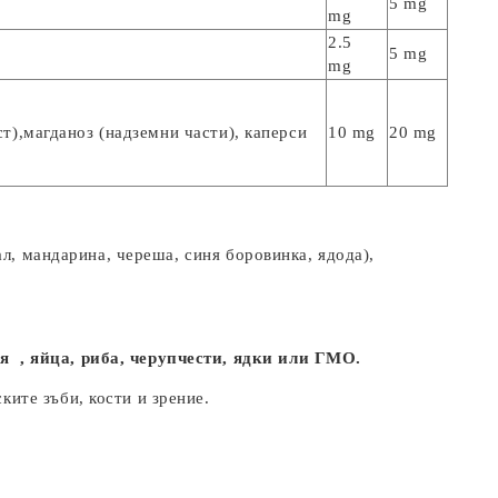
5 mg
mg
2.5
5 mg
mg
ст),магданоз (надземни части), каперси
10 mg
20 mg
л, мандарина, череша, синя боровинка, ядода),
я , яйца, риба, черупчести, ядки или ГМО.
ите зъби, кости и зрение.