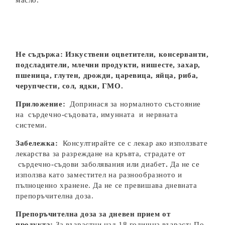
масло.
Не съдържа:
Изкуствени оцветители, консерванти,
подсладители, млечни продукти, нишесте, захар,
пшеница, глутен, дрожди, царевица, яйца, риба,
черупчести, сол, ядки, ГМО.
Приложение:
Допринася за нормалното състояние
на сърдечно-съдовата, имунната и нервната
системи.
Забележка:
Консултирайте се с лекар ако използвате
лекарства за разреждане на кръвта, страдате от
сърдечно-съдови заболявания или диабет
.
Да не се
използва като заместител на разнообразното и
пълноценно хранене. Да не се превишава дневната
препоръчителна доза.
Препоръчителна доза за дневен прием от
продукта:
За възрастни над 18 годишна възраст: По