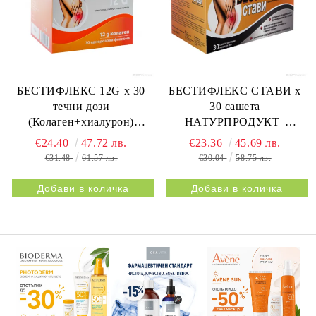
БЕСТИФЛЕКС 12G х 30
БЕСТИФЛЕКС СТАВИ х
течни дози
30 сашета
(Колаген+хиалурон)
НАТУРПРОДУКТ |
НАТУРПРОДУКТ |
BESTIFLEX JOINTS 30s
€24.40
47.72 лв.
€23.36
45.69 лв.
BESTIFLEX 12G 30s
NATURPRODUKT
€31.48
61.57 лв.
€30.04
58.75 лв.
NATURPRODUKT