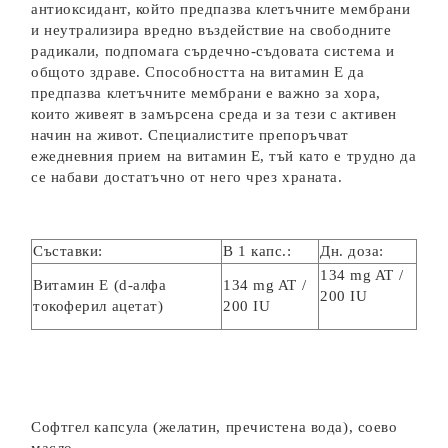
антиоксидант, който предпазва клетъчните мембрани
и неутрализира вредно въздействие на свободните
радикали, подпомага сърдечно-съдовата система и
общото здраве. Способността на витамин Е да
предпазва клетъчните мембрани е важно за хора,
които живеят в замърсена среда и за тези с активен
начин на живот. Специалистите препоръчват
ежедневния прием на витамин Е, тъй като е трудно да
се набави достатъчно от него чрез храната.
Съставки:
В 1 капс.:
Дн. доза:
134 mg AT /
Витамин Е (d-алфа
134 mg AT /
200 IU
токоферил ацетат)
200 IU
Софтгел капсула (желатин, пречистена вода), соево