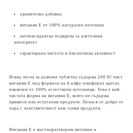
хранителна добавка
витамин Е от 100% натурален източник
антиоксидантна подкрепа за клетъчния
интегритет
гарантирана чистота и биологична активност
Всяка лесна за дъвчене таблетка съдържа 200 IU чист
витамин Е под формата на d-алфа токоферил ацетат,
извлечен от 100% естествени източници. Това е най-
чистата форма на витамин Е, която не съдържа
примеси или остатъчни продукти. Понася се добре от
хора с чувствителност към соеви продукти.
Витамин Е е мастноразтворим витамин и