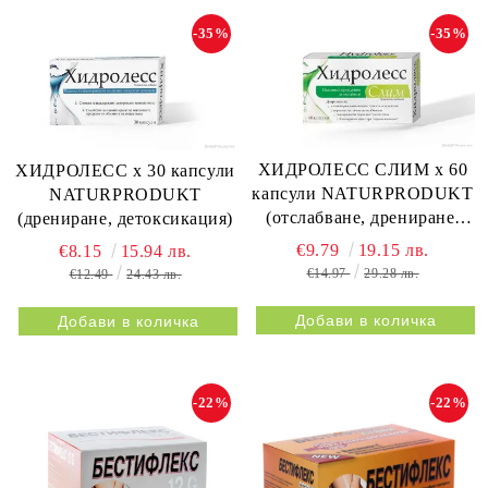
-35%
-35%
ХИДРОЛЕСС СЛИМ х 60
ХИДРОЛЕСС х 30 капсули
капсули NATURPRODUKT
NATURPRODUKT
(отслабване, дрениране,
(дрениране, детоксикация)
метаболизъм)
€9.79
19.15 лв.
€8.15
15.94 лв.
€14.97
29.28 лв.
€12.49
24.43 лв.
-22%
-22%