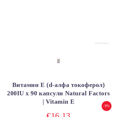
Витамин Е (d-алфа токоферол)
200IU х 90 капсули Natural Factors
| Vitamin E
-9%
€16.13