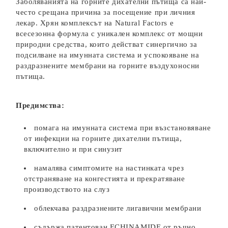
Заболяванията на горните дихателни пътища са най-
често срещана причина за посещение при личния
лекар. Хрян комплексът на Natural Factors е
всесезонна формула с уникален комплекс от мощни
природни средства, които действат синергично за
подсилване на имунната система и успокояване на
раздразнените мембрани на горните въздухоносни
пътища.
Предимства:
помага на имунната система при възстановяване
от инфекции на горните дихателни пътища,
включително и при синузит
намалява симптомите на настинката чрез
отстраняване на конгестията и прекратяване
производството на слуз
облекчава раздразнените лигавични мембрани
съдържа патентован ECHINAMIDE от ръчно