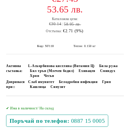
53.65 лв.
Каталожна цена:
€30.14
58.95 лв.
€2.71 (9%)
Отстъпка:
Код:
NF118
Тегло:
0.150
кг
Активна
L-Аскорбинова киселина (Витамин Ц)
Бяла ружа
съставка:
Бял трън (Млечен бодил)
Ехинацея
Сминдух
Хрян
Чесън
Допринася
Слаб имунитет
Белодробни инфекции
Грип
при::
Кашлица
Синузит
Добави в желани
✔ Има в наличност/ На склад
Поръчай по телефон:
0887 15 0005