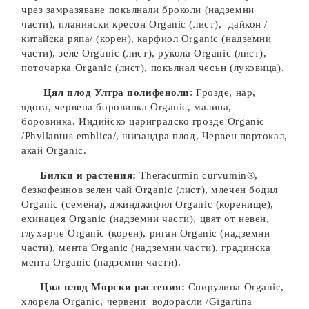
чрез замразяване покълнали броколи (надземни
части), планински кресон Organic (лист), дайкон /
китайска ряпа/ (корен), карфиол Organic (надземни
части), зеле Organic (лист), рукола Organic (лист),
поточарка Organic (лист), покълнал чесън (луковица).
Цял плод Ултра полифеноли
: Грозде, нар,
ядога, червена боровинка Organic, малина,
боровинка, Индийско цариградско грозде Organic
/
Phyllantus emblica
/, шизандра плод, Червен портокал,
акай Organic.
Билки и растения:
Theracurmin curvumin®,
безкофеинов зелен чай Organic (лист), млечен бодил
Organic (семена), джинджифил Organic (коренище),
ехинацея Organic (надземни части), цвят от невен,
глухарче Organic (корен), риган Organic (надземни
части), мента Organic (надземни части), градинска
мента Organic (надземни части).
Цял плод Морски растения:
Спирулина Organic,
хлорела Organic, червени водорасли
/
Gigartina