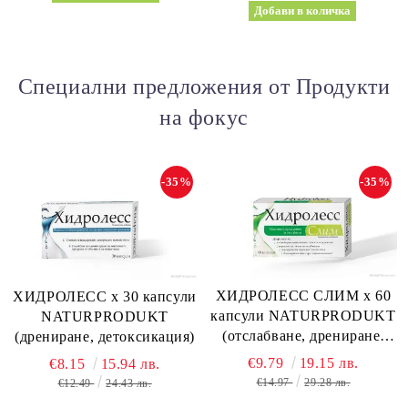
Специални предложения от Продукти
на фокус
-35%
-35%
ХИДРОЛЕСС СЛИМ х 60
ХИДРОЛЕСС х 30 капсули
капсули NATURPRODUKT
NATURPRODUKT
(отслабване, дрениране,
(дрениране, детоксикация)
метаболизъм)
€9.79
19.15 лв.
€8.15
15.94 лв.
€14.97
29.28 лв.
€12.49
24.43 лв.