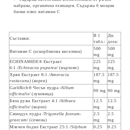
набрана, органична ехинацея. Съдържа 6 мощни
билки плюс витамин С
В 1
Дн.
Съставки:
табл.:
доза:
500
500
Витамин С (аскорбинова киселина)
mg
mg
ECHINAMIDE® Екстракт
225
225
6:1
/Echinacea pupurea/
(върхове)
mg
mg
Хрян Екстракт 8:1
/Amoracia
187.5
187.5
rustacana)
(корен)
mg
mg
GarliRich® Чесън пудра
/Allium
90 mg
90 mg
officinalis/
(луковица)
Бяла ружа Екстракт 4:1
/Althaea
12.5
12.5
officinalis/
(корен)
mg
mg
Сминдух пудра
/Trigonella foenum-
2.5
2.5
graecum/
(семена)
mg
mg
Млечен бодил Екстракт 25:1
/Silybum
0.25
0.25