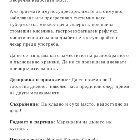
бъбречна недостатъчност.
Ако приемате имуносупресори, имате автоимунно
заболяване или прогресивно системно като
туберколоза, множествена склероза, повишена
стомашна киселина, гастроезофагиален рефлукс,
хипотиреоидизъм или диабет се консултирайте с
лекар преди употреба.
Да не се използва като заместител на разнообразното
и пълноценно хранене. Да не се превишава дневната
препоръчителна доза.
Дозировка и приложение:
Да се приема по 1
таблетка дневно, няколко часа преди или след прием
на други медикаменти.
Съхранение:
На хладно и сухо място, недостъпно за
деца!
Годност и партида:
Маркирани на дъното на
кутията.
Производител:
Natural Factors, Canada