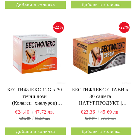
-22%
-22%
БЕСТИФЛЕКС 12G х 30
БЕСТИФЛЕКС СТАВИ х
течни дози
30 сашета
(Колаген+хиалурон)
НАТУРПРОДУКТ |
НАТУРПРОДУКТ |
BESTIFLEX JOINTS 30s
€24.40
47.72 лв.
€23.36
45.69 лв.
BESTIFLEX 12G 30s
NATURPRODUKT
€31.48
61.57 лв.
€30.04
58.75 лв.
NATURPRODUKT