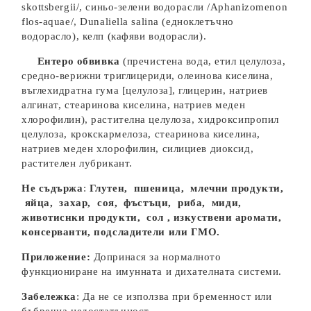
skottsbergii/,
синьо-зелени водорасли
/
Aphanizomenon
flos-aquae/
,
Dunaliella salina
(едноклетъчно
водорасло), келп (кафяви водорасли).
Ентеро обвивка
(пречистена вода, етил целулоза,
средно-верижни триглицериди, олеинова киселина,
въглехидратна гума [целулоза], глицерин, натриев
алгинат, стеаринова киселина, натриев меден
хлорофилин), растителна целулоза, хидроксипропил
целулоза, крокскармелоза, стеаринова киселина,
натриев меден хлорофилин, силициев диоксид,
растителен лубрикант.
Не съдържа
:
Г
лутен,
пшеница,
млечни продукти,
яйца,
захар, соя,
фъстъци,
риба, миди,
животиснки продукти, сол ,
изкуствени аромати
,
консерванти
, подсладители или ГМО.
Приложение:
Допринася за нормалното
функциониране на имунната и дихателната системи.
Забележка
: Да не се използва при бременност или