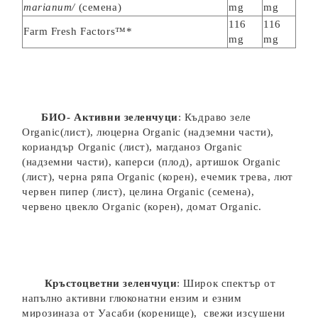
marianum/
(семена)
mg
mg
116
116
Farm Fresh Factors™*
mg
mg
БИО-
Активни зеленчуци
: Къдраво зеле
Organic(лист), люцерна Organic (надземни части),
кориандър Organic (лист), магданоз Organic
(надземни части), каперси (плод), артишок Organic
(лист), черна ряпа Organic (корен), ечемик трева, лют
червен пипер (лист), целина Organic (семена),
червено цвекло Organic (корен), домат Organic.
Кръстоцветни зеленчуци
: Широк спектър от
напълно активни глюконатни ензим и езним
мирозиназа от Уасаби (коренище), свежи изсушени