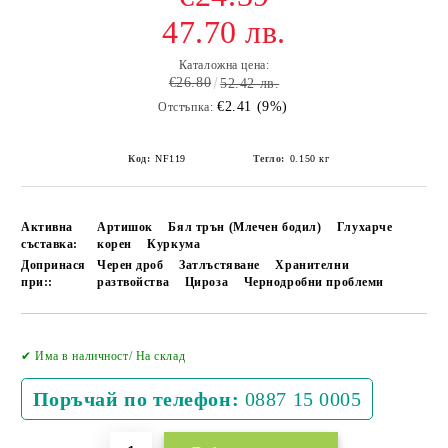
47.70 лв.
Каталожна цена:
€26.80
52.42 лв.
€2.41 (9%)
Отстъпка:
Код:
NF119
Тегло:
0.150
кг
Активна
Артишок
Бял трън (Млечен бодил)
Глухарче
съставка:
корен
Куркума
Допринася
Черен дроб
Затлъстяване
Хранителни
при::
разтвойства
Цироза
Чернодробни проблеми
Добави в желани
✔ Има в наличност/ На склад
Поръчай по телефон:
0887 15 0005