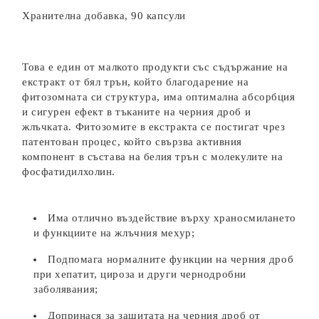
Хранителна добавка, 90 капсули
Това е един от малкото продукти със съдържание на
екстракт от бял трън, който благодарение на
фитозомната си структура, има оптимална абсорбция
и сигурен ефект в тъканите на черния дроб и
жлъчката. Фитозомите в екстракта се постигат чрез
патентован процес, който свързва активния
компонент в състава на белия трън с молекулите на
фосфатидилхолин.
Има отлично въздействие върху храносмилането
и функциите на жлъчния мехур;
Подпомага нормалните функции на черния дроб
при хепатит, цироза и други чернодробни
заболявания;
Допринася за защитата на черния дроб от