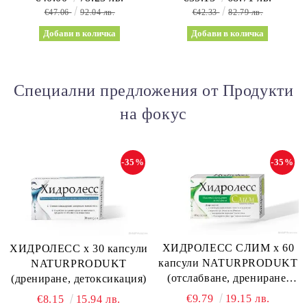
КАПСУЛИ WEIGHT
€47.06
92.04 лв.
€42.33
82.79 лв.
WORLD
Специални предложения от Продукти
на фокус
-35%
-35%
ХИДРОЛЕСС СЛИМ х 60
ХИДРОЛЕСС х 30 капсули
капсули NATURPRODUKT
NATURPRODUKT
(отслабване, дрениране,
(дрениране, детоксикация)
метаболизъм)
€9.79
19.15 лв.
€8.15
15.94 лв.