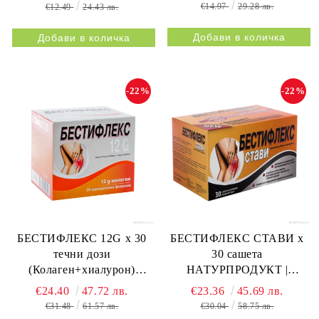
€14.97
29.28 лв.
€12.49
24.43 лв.
-22%
-22%
БЕСТИФЛЕКС 12G х 30
БЕСТИФЛЕКС СТАВИ х
течни дози
30 сашета
(Колаген+хиалурон)
НАТУРПРОДУКТ |
НАТУРПРОДУКТ |
BESTIFLEX JOINTS 30s
€24.40
47.72 лв.
€23.36
45.69 лв.
BESTIFLEX 12G 30s
NATURPRODUKT
€31.48
61.57 лв.
€30.04
58.75 лв.
NATURPRODUKT