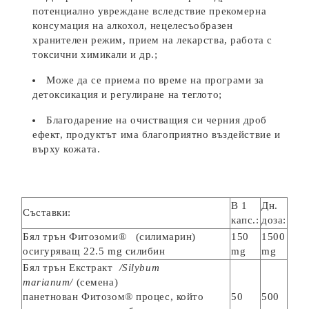
потенциално увреждане вследствие прекомерна
консумация на алкохол, нецелесъобразен
хранителен режим, прием на лекарства, работа с
токсични химикали и др.;
Може да се приема по време на програми за
детоксикация и регулиране на теглото;
Благодарение на очистващия си черния дроб
ефект, продуктът има благоприятно въздействие и
върху кожата.
В 1
Дн.
Съставки:
капс.:
доза:
Бял трън Фитозоми®
(силимарин)
150
1500
осигуряващ 22.5 mg силибин
mg
mg
Бял трън Екстракт
/Silybum
marianum/
(семена)
панетнован Фитозом® процес, който
50
500