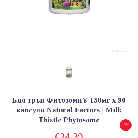
Бял трън Фитозоми® 150мг х 90
капсули Natural Factors | Milk
Thistle Phytosome
-9%
€24.39