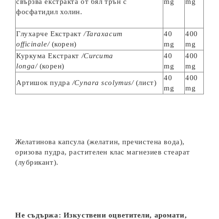
свързва екстракта от бял трън с
mg
mg
фосфатидил холин.
Глухарче Екстракт
/Taraxacum
40
400
officinale/
(корен)
mg
mg
Куркума Екстракт
/Curcuma
40
400
longa/
(корен)
mg
mg
40
400
Артишок пудра
/Cynara scolymus/
(лист)
mg
mg
Желатинова капсула (желатин, пречистена вода),
оризова пудра, растителен клас магнезиев стеарат
(лубрикант).
Не съдържа: Изкуствени оцветители, аромати,