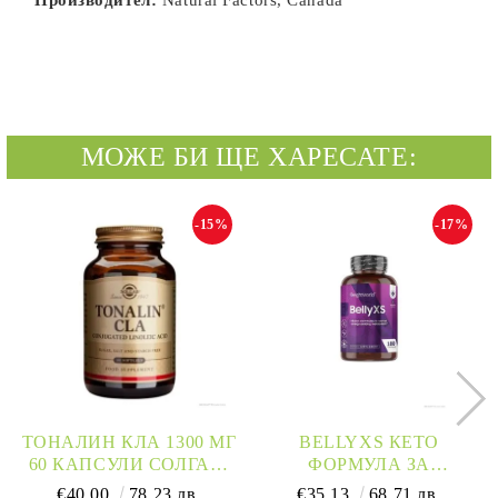
Производител:
Natural Factors, Canada
МОЖЕ БИ ЩЕ ХАРЕСАТЕ:
-15%
-17%
ТОНАЛИН КЛА 1300 МГ
BELLYXS КЕТО
60 КАПСУЛИ СОЛГАР |
ФОРМУЛА ЗА
TONALIN CLA SOLGAR
ОТСЛАБВАНЕ Х 180
€40.00
78.23 лв.
€35.13
68.71 лв.