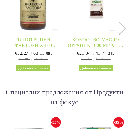
ЛИПОТРОПНИ
КОКОСОВО МАСЛО
ФАКТОРИ Х 100
ОРГАНИК 1000 МГ Х 120
ТАБЛЕТКИ СОЛГАР |
СОФТГЕЛ КАПСУЛИ
€32.27
63.11 лв.
€21.34
41.74 лв.
LIPOTROPIC FACTORS
NATURE’S WAY |
€37.96
74.24 лв.
€23.45
45.86 лв.
SOLGAR
COCONUT OIL 62%
MCTS
Специални предложения от Продукти
на фокус
-35%
-35%