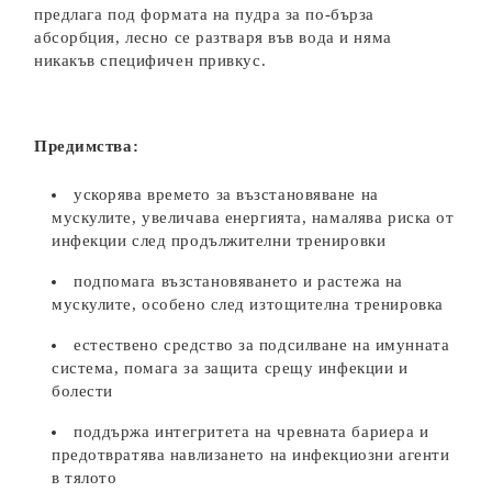
предлага под формата на пудра за по-бърза
абсорбция, лесно се разтваря във вода и няма
никакъв специфичен привкус.
Предимства:
ускорява времето за възстановяване на
мускулите, увеличава енергията, намалява риска от
инфекции след продължителни тренировки
подпомага възстановяването и растежа на
мускулите, особено след изтощителна тренировка
естествено средство за подсилване на имунната
система, помага за защита срещу инфекции и
болести
поддържа интегритета на чревната бариера и
предотвратява навлизането на инфекциозни агенти
в тялото