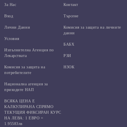
За Нас
Контакт
Вход
Търсене
Лични Данни
Комисия за защита на личните
данни
Условия
БАБХ
Изпълнителна Агенция по
Лекарствата
РЗИ
Комисия за защита на
НЗОК
потребителите
Национална агенция за
приходите НАП
ВСЯКА ЦЕНА Е
КАЛКУЛИРАНА СПРЯМО
ТЕКУЩИЯ ФИКСИРАН КУРС
НА ЛЕВА: 1 ЕВРО =
1.95583лв