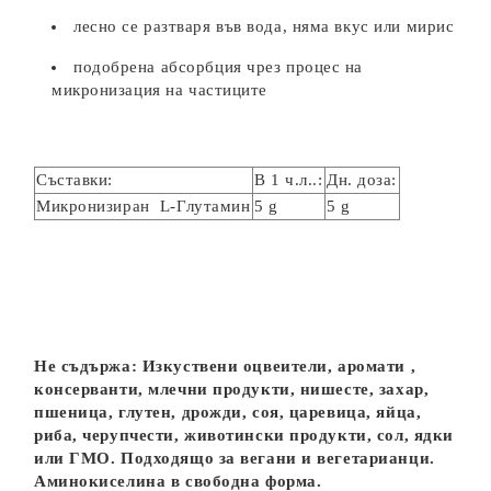
лесно се разтваря във вода, няма вкус или мирис
подобрена абсорбция чрез процес на
микронизация на частиците
Съставки:
В 1 ч.л..:
Дн. доза:
Микронизиран L-Глутамин
5 g
5 g
Не съдържа: Изкуствени оцвеители, аромати ,
консерванти, млечни продукти, нишесте, захар,
пшеница, глутен, дрожди, соя, царевица, яйца,
риба, черупчести, животински продукти, сол, ядки
или ГМО. Подходящо за вегани и вегетарианци.
Аминокиселина в свободна форма.