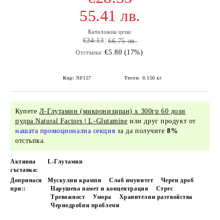
55.41 лв.
Каталожна цена:
€34.13
66.75 лв.
€5.80 (17%)
Отстъпка:
Код:
NF157
Тегло:
0.150
кг
Купете
Л-Глутамин (микронизиран) х 300гр 60 дози
пудра Natural Factors | L-Glutamine
или друг продукт от
нашата промоционална секция
за да получите
8%
отстъпка.
Активна
L-Глутамин
съставка:
Допринася
Мускулни крампи
Слаб имунитет
Черен дроб
при::
Нарушена памет и концентрация
Стрес
Тревожност
Умора
Хранителни разтвойства
Чернодробни проблеми