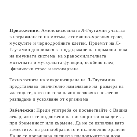
Приложение:
Аминокиселината Л-Глутамин участва
в изграждането на мозъка, стомашно-чревния тракт,
мускулите и чернодробните клетки. Приемът на Л-
Глутамин допринася за поддържане на нормални нива
на имунната система, на храносмилателната,
мозъчната и мускулната функции, особено след
физически стрес и натоварване.
Технологията на микронизиране нa Л-Глутамина
представлява значително намаляване на размера на
частиците, като по този начин позволява по-лесно
разпадане и усвояване от организма.
Забележка
: Преди употреба се посъветвайте с Вашия
лекар, ако сте подложени на нископротеинова диета,
при бременност или кърмене. Да не се използва като
заместител на разнообразното и пълноценно хранене.
Да не се превишава дневната препоръчителна доза.