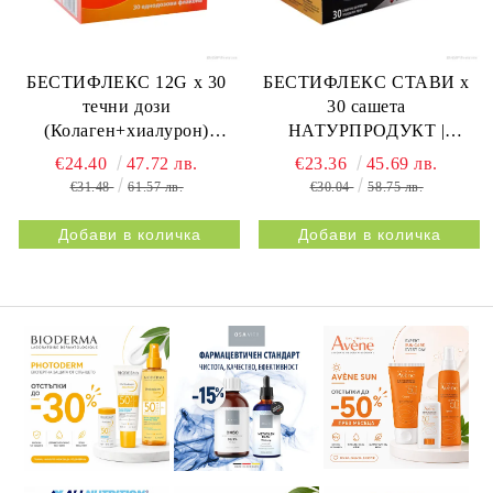
БЕСТИФЛЕКС 12G х 30
БЕСТИФЛЕКС СТАВИ х
течни дози
30 сашета
(Колаген+хиалурон)
НАТУРПРОДУКТ |
НАТУРПРОДУКТ |
BESTIFLEX JOINTS 30s
€24.40
47.72 лв.
€23.36
45.69 лв.
BESTIFLEX 12G 30s
NATURPRODUKT
€31.48
61.57 лв.
€30.04
58.75 лв.
NATURPRODUKT