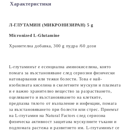
Характеристики
Л-ГЛУТАМИН (МИКРОНИЗИРАН) 5 g
Micronized L-Glutamine
Хранителна добавка, 300 g пудра /60 дози
L-глутаминът е есенциална аминокиселина, която
помага за възстановяване след сериозни физически
натоварвания или тежки болести. Това е най-
изобилната киселина в скелетните мускули и плазмата
и е важно хранително вещество за разрастването,
оцеляването и възстановяването на клетките,
предпазва тялото от възпаление и инфекции, помага
за възстановяването при болести или стрес. Приемът
на L-глутамин на Natural Factors след сериозна
физическа активност защитава мускулните тъкани и
подпомага растежа и развитието им. L-глутаминът се