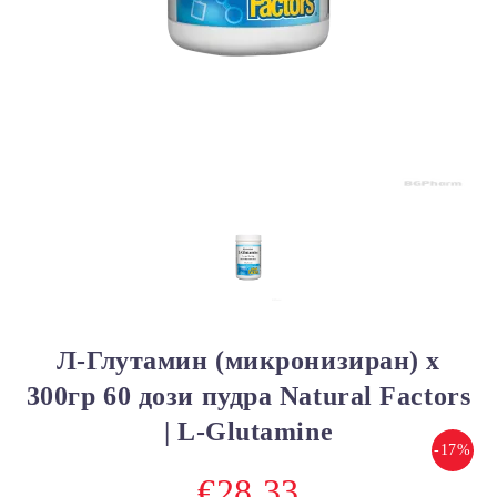
Л-Глутамин (микронизиран) х
300гр 60 дози пудра Natural Factors
| L-Glutamine
-17%
€28.33