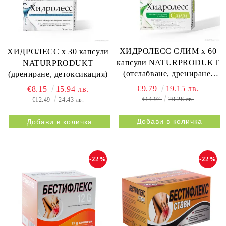
ХИДРОЛЕСС СЛИМ х 60
ХИДРОЛЕСС х 30 капсули
капсули NATURPRODUKT
NATURPRODUKT
(отслабване, дрениране,
(дрениране, детоксикация)
метаболизъм)
€9.79
19.15 лв.
€8.15
15.94 лв.
€14.97
29.28 лв.
€12.49
24.43 лв.
-22%
-22%