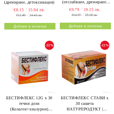
(отслабване, дрениране,
(дрениране, детоксикация)
метаболизъм)
€9.79
19.15 лв.
€8.15
15.94 лв.
€14.97
29.28 лв.
€12.49
24.43 лв.
-22%
-22%
БЕСТИФЛЕКС 12G х 30
БЕСТИФЛЕКС СТАВИ х
течни дози
30 сашета
(Колаген+хиалурон)
НАТУРПРОДУКТ |