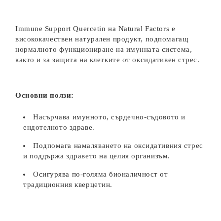
Immune Support Quercetin на Natural Factors е
висококачествен натурален продукт, подпомагащ
нормалното функциониране на имунната система,
както и за защита на клетките от оксидативен стрес.
Основни ползи:
Насърчава имунното, сърдечно-съдовото и
ендотелното здраве.
Подпомага намаляването на оксидативния стрес
и поддържа здравeто на целия организъм.
Осигурява по-голяма бионаличност от
традиционния кверцетин.