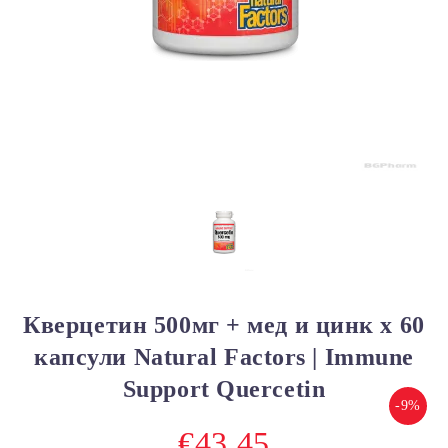
Кверцетин 500мг + мед и цинк х 60
капсули Natural Factors | Immune
Support Quercetin
-9%
€43.45