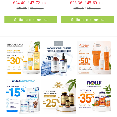
НАТУРПРОДУКТ |
BESTIFLEX JOINTS 30s
€24.40
47.72 лв.
€23.36
45.69 лв.
BESTIFLEX 12G 30s
NATURPRODUKT
€31.48
61.57 лв.
€30.04
58.75 лв.
NATURPRODUKT