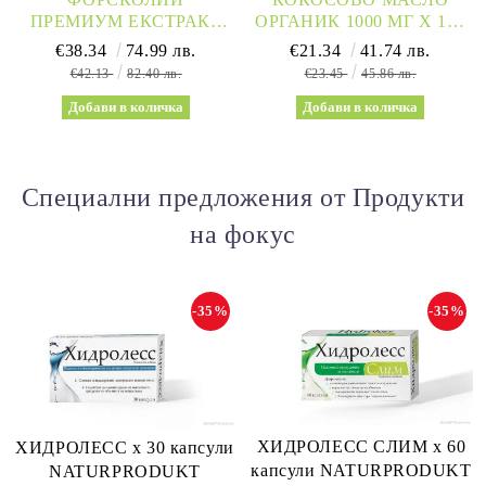
ПРЕМИУМ ЕКСТРАКТ
ОРГАНИК 1000 МГ Х 120
250 МГ Х 60 КАПСУЛИ
СОФТГЕЛ КАПСУЛИ
€38.34
74.99 лв.
€21.34
41.74 лв.
NATURE’S WAY |
NATURE’S WAY |
€42.13
82.40 лв.
€23.45
45.86 лв.
FORSKOHLII
COCONUT OIL 62%
MCTS
Специални предложения от Продукти
на фокус
-35%
-35%
ХИДРОЛЕСС СЛИМ х 60
ХИДРОЛЕСС х 30 капсули
капсули NATURPRODUKT
NATURPRODUKT