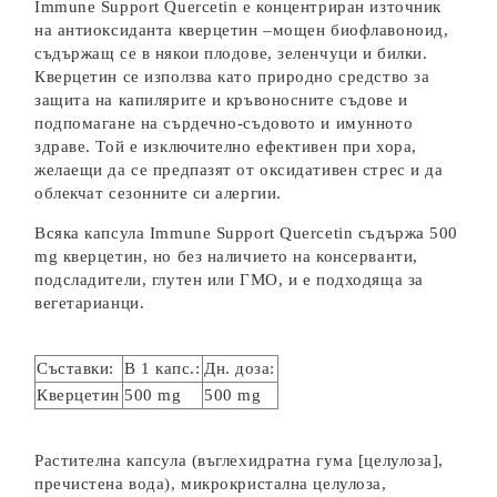
Immune Support Quercetin е концентриран източник
на антиоксиданта кверцетин –мощен биофлавоноид,
съдържащ се в някои плодове, зеленчуци и билки.
Кверцетин се използва като природно средство за
защита на капилярите и кръвоносните съдове и
подпомагане на сърдечно-съдовото и имунното
здраве. Той е изключително ефективен при хора,
желаещи да се предпазят от оксидативен стрес и да
облекчат сезонните си алергии.
Всяка капсула Immune Support Quercetin съдържа 500
mg кверцетин, но без наличието на консерванти,
подсладители, глутен или ГМО, и е подходяща за
вегетарианци.
Съставки:
В 1 капс.:
Дн. доза:
Кверцетин
500 mg
500 mg
Растителна капсула (въглехидратна гума [целулоза],
пречистена вода), микрокристална целулоза,