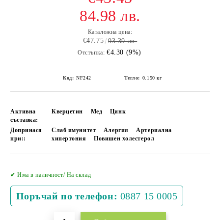
84.98 лв.
Каталожна цена:
€47.75
93.39 лв.
€4.30 (9%)
Отстъпка:
Код:
NF242
Тегло:
0.150
кг
Активна
Кверцетин
Мед
Цинк
съставка:
Допринася
Слаб имунитет
Алергия
Артериална
при::
хипертония
Повишен холестерол
Добави в желани
✔ Има в наличност/ На склад
Поръчай по телефон:
0887 15 0005