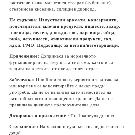
растителен клас магнезиев стеарат (лубрикант),
стеаринова киселина, силициев диоксид.
Не съдържа
:
Изкуствени аромати, консерванти,
подсладители, млечни продукти, нишесте, захар,
пшеница, глутен, дрожди, соя, царевица, яйца,
риба, черупчести, животински продукти, сол,
ядки, ГМО. Подходящо за вегани/вегетарианци.
Приложение:
Допринася за нормалното
функциониране на имунната система, както и за
защита на клетките от оксидативен стрес.
Забележка
: При бременност, вероятност за такава
или кърмене се консултирайте с лекар преди
употреба. Да не се използва като заместител на
разнообразното и пълноценно хранене. Да не се
превишава дневната препоръчителна доза.
Дозировка и приложение
:
По 1 капсула дневно.
Съхранение:
На хладно и сухо място, недостъпно за
деца!