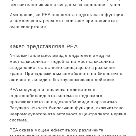
включително ишиас и синдром на карпалния тунел.
Има данни, че PEA подпомага ендотелната функция
и намалява вътреочното налягане при пациенти с
очна хипертония.
Какво представлява PEA
N-палмитоилетаноламид е ендогенен амид на
мастна киселина – подобно на мастна киселина
съединение, естествено срещащо се в различни
храни. Принадлежи към семейството на биологично
активните липиди с болкоуспокояващо действие.
PEA модулира и повлиява положително
ендоканабиноидната система и подпомага
производството на ендоканабиноиди в организма.
Регулира няколко биологични функции, включително
невромодулаторната активност в централната нервна
система.
PEA оказва мощен ефект върху различните
възпалителни механизми, предизвикващи неврогенни