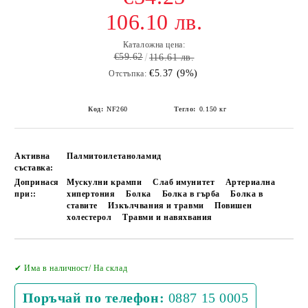
106.10 лв.
Каталожна цена:
€59.62
116.61 лв.
€5.37 (9%)
Отстъпка:
Код:
NF260
Тегло:
0.150
кг
Активна
Палмитоилетаноламид
съставка:
Допринася
Мускулни крампи
Слаб имунитет
Артериална
при::
хипертония
Болка
Болка в гърба
Болка в
ставите
Изкълчвания и травми
Повишен
холестерол
Травми и навяхвания
Добави в желани
✔ Има в наличност/ На склад
Поръчай по телефон:
0887 15 0005