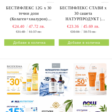
БЕСТИФЛЕКС 12G х 30
БЕСТИФЛЕКС СТАВИ х
течни дози
30 сашета
(Колаген+хиалурон)
НАТУРПРОДУКТ |
НАТУРПРОДУКТ |
BESTIFLEX JOINTS 30s
€24.40
47.72 лв.
€23.36
45.69 лв.
BESTIFLEX 12G 30s
NATURPRODUKT
€31.48
61.57 лв.
€30.04
58.75 лв.
NATURPRODUKT