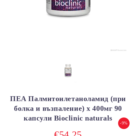
ПЕА Палмитоилетаноламид (при
болка и възпаление) х 400мг 90
капсули Bioclinic naturals
-9%
€54.25