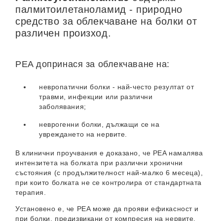
палмитоилетаноламид - природно
средство за облекчаване на болки от
различен произход.
PEA допринася за облекчаване на:
невропатични болки - най-често резултат от
травми, инфекции или различни
заболявания;
неврогенни болки, дължащи се на
увреждането на нервите.
В клинични проучвания е доказано, че PEA намалява
интензитета на болката при различни хронични
състояния (с продължителност най-малко 6 месеца),
при които болката не се контролира от стандартната
терапия.
Установено е, че PEA може да прояви ефикасност и
при болки, предизвикани от компресия на нервите,