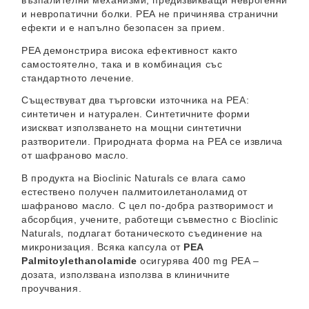
и невропатични болки. PEA не причинява странични
ефекти и е напълно безопасен за прием.
PEA демонстрира висока ефективност както
самостоятелно, така и в комбинация със
стандартното лечение.
Съществуват два търговски източника на PEA:
синтетичен и натурален. Синтетичните форми
изискват използването на мощни синтетични
разтворители. Природната форма на PEA се извлича
от шафраново масло.
В продукта на Bioclinic Naturals се влага само
естествено получен палмитоилетаноламид от
шафраново масло. С цел по-добра разтворимост и
абсорбция, учените, работещи съвместно с Bioclinic
Naturals, подлагат ботаническото съединение на
микронизация. Всяка капсула от
PEA
Palmitoylethanolamide
осигурява 400 mg PEA –
дозата, използвана използва в клиничните
проучвания.