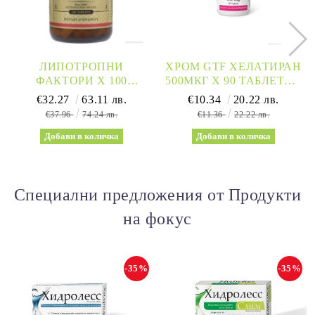
ЛИПОТРОПНИ
ХРОМ GTF ХЕЛАТИРАН
ФАКТОРИ Х 100
500МКГ Х 90 ТАБЛЕТКИ
ТАБЛЕТКИ СОЛГАР |
NATURAL FACTORS |
€32.27
63.11 лв.
€10.34
20.22 лв.
LIPOTROPIC FACTORS
CHROMIUM
€37.96
74.24 лв.
€11.36
22.22 лв.
SOLGAR
Специални предложения от Продукти
на фокус
-35%
-35%