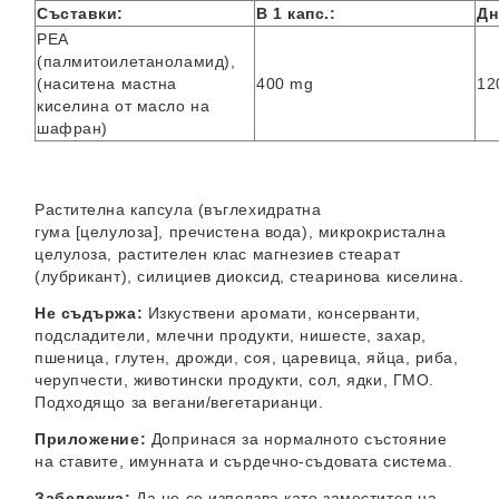
Съставки:
В 1 капс.:
Дн
PEA
(палмитоилетаноламид),
(наситена мастна
400 mg
12
киселина от масло на
шафран)
Растителна капсула (въглехидратна
гума
[
целулоза
],
пречистена вода), микрокристална
целулоза, растителен клас магнезиев стеарат
(лубрикант), силициев диоксид, стеаринова киселина.
Не съдържа:
Изкуствени аромати, консерванти,
подсладители, млечни продукти, нишесте, захар,
пшеница, глутен, дрожди, соя, царевица, яйца, риба,
черупчести, животински продукти, сол, ядки, ГМО.
Подходящо за вегани/вегетарианци.
Приложение:
Допринася за нормалното
състояние
на ставите, имунната и сърдечно-съдовата система.
Забележка:
Да не се използва като заместител на