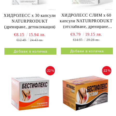
ХИДРОЛЕСС СЛИМ х 60
ХИДРОЛЕСС х 30 капсули
капсули NATURPRODUKT
NATURPRODUKT
(отслабване, дрениране,
(дрениране, детоксикация)
метаболизъм)
€9.79
19.15 лв.
€8.15
15.94 лв.
€14.97
29.28 лв.
€12.49
24.43 лв.
-22%
-22%