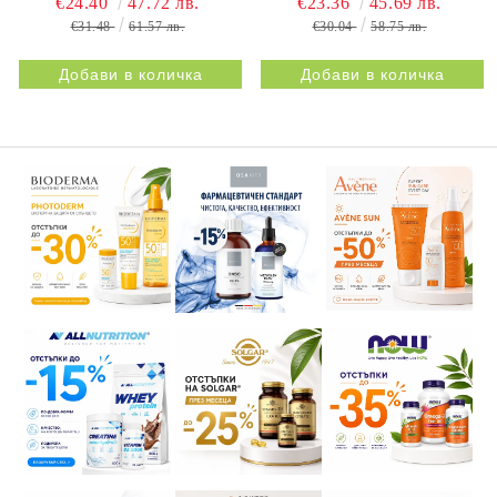
€24.40
47.72 лв.
€23.36
45.69 лв.
BESTIFLEX 12G 30s
NATURPRODUKT
€31.48
61.57 лв.
€30.04
58.75 лв.
NATURPRODUKT