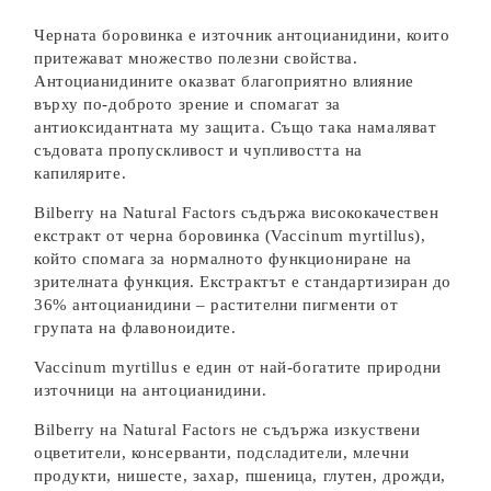
Черната боровинка е източник антоцианидини, които
притежават множество полезни свойства.
Антоцианидините оказват благоприятно влияние
върху по-доброто зрение и спомагат за
антиоксидантната му защита. Също така намаляват
съдовата пропускливост и чупливостта на
капилярите.
Bilberry на Natural Factors съдържа висококачествен
екстракт от черна боровинка (Vaccinum myrtillus),
който спомага за нормалното функциониране на
зрителната функция. Екстрактът е стандартизиран до
36% антоцианидини – растителни пигменти от
групата на флавоноидите.
Vaccinum myrtillus е един от най-богатите природни
източници на антоцианидини.
Bilberry на Natural Factors не съдържа изкуствени
оцветители, консерванти, подсладители, млечни
продукти, нишесте, захар, пшеница, глутен, дрожди,