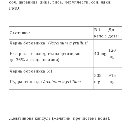
соя, царевица, яйца, риба, черупчести, сол, ядки,
ГМО.
В 1
Дн.
Съставки:
капс.:
доза:
Черна боровинка /
Vaccinum myrtillus
/
120
Екстракт от плод, стандартизиран
40 mg
mg
до 36% антоцианидини]
Черна боровинка 5:1
305
915
Пудра от плод /
Vaccinum myrtillus
/
mg
mg
Желатинова капсула (желатин, пречистена вода).