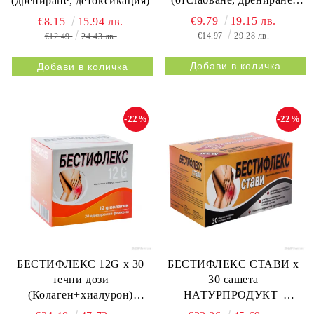
(дрениране, детоксикация)
метаболизъм)
€9.79
19.15 лв.
€8.15
15.94 лв.
€14.97
29.28 лв.
€12.49
24.43 лв.
-22%
-22%
БЕСТИФЛЕКС 12G х 30
БЕСТИФЛЕКС СТАВИ х
течни дози
30 сашета
(Колаген+хиалурон)
НАТУРПРОДУКТ |
НАТУРПРОДУКТ |
BESTIFLEX JOINTS 30s