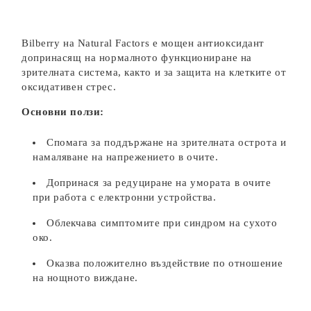
Bilberry на Natural Factors е мощен антиоксидант
допринасящ на нормалното функциониране на
зрителната система, както и за защита на клетките от
оксидативен стрес.
Основни ползи:
Спомага за поддържане на зрителната острота и
намаляване на напрежението в очите.
Допринася за редуциране на умората в очите
при работа с електронни устройства.
Облекчава симптомите при синдром на сухото
око.
Оказва положително въздействие по отношение
на нощното виждане.