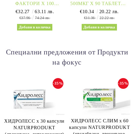
ФАКТОРИ Х 100
500МКГ Х 90 ТАБЛЕТКИ
ТАБЛЕТКИ СОЛГАР |
NATURAL FACTORS |
€32.27
63.11 лв.
€10.34
20.22 лв.
LIPOTROPIC FACTORS
CHROMIUM
€37.96
74.24 лв.
€11.36
22.22 лв.
SOLGAR
Специални предложения от Продукти
на фокус
-35%
-35%
ХИДРОЛЕСС СЛИМ х 60
ХИДРОЛЕСС х 30 капсули
капсули NATURPRODUKT
NATURPRODUKT
(отслабване, дрениране,