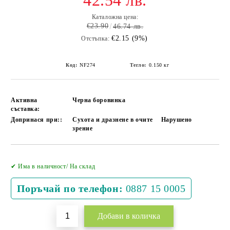
42.54 лв.
Каталожна цена:
€23.90
46.74 лв.
€2.15 (9%)
Отстъпка:
Код:
NF274
Тегло:
0.150
кг
Активна
Черна боровинка
съставка:
Допринася при::
Сухота и дразнене в очите
Нарушено
зрение
Добави в желани
✔ Има в наличност/ На склад
Поръчай по телефон:
0887 15 0005