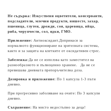
Не съдържа: Изкуствени оцветители, консерванти,
подсладители, млечни продукти, нишесте, захар,
пшеница, глутен, дрожди, соя, царевица, яйца,
риба, черупчести, сол, ядки, ГМО.
Приложение:
Антиоксидант.Допринася за
нормалното функциониране на зрителната система,
както и за защита на клетките от оксидативен стрес.
Забележка:
Да не се използва като заместител на
разнообразното и пълноценно хранене. Да не се
превишава дневната препоръчителна доза.
Дозировка и приложение:
По 1 капсула 1-3 пъти
дневно.
При прогресивно заболяване на очите: По 3 капсули
дневно.
Съхранение:
На място недостъпно за деца!