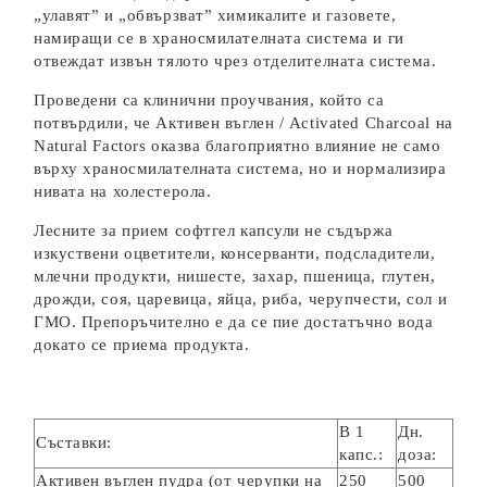
„улавят” и „обвързват” химикалите и газовете,
намиращи се в храносмилателната система и ги
отвеждат извън тялото чрез отделителната система.
Проведени са клинични проучвания, който са
потвърдили, че Активен въглен / Activated Charcoal на
Natural Factors оказва благоприятно влияние не само
върху храносмилателната система, но и нормализира
нивата на холестерола.
Лесните за прием софтгел капсули
не съдържа
изкуствени оцветители, консерванти, подсладители,
млечни продукти, нишесте, захар, пшеница, глутен,
дрожди, соя, царевица, яйца, риба, черупчести, сол и
ГМО. Препоръчително е да се пие достатъчно вода
докато се приема продукта.
В 1
Дн.
Съставки:
капс.:
доза:
Активен въглен пудра (от черупки на
250
500