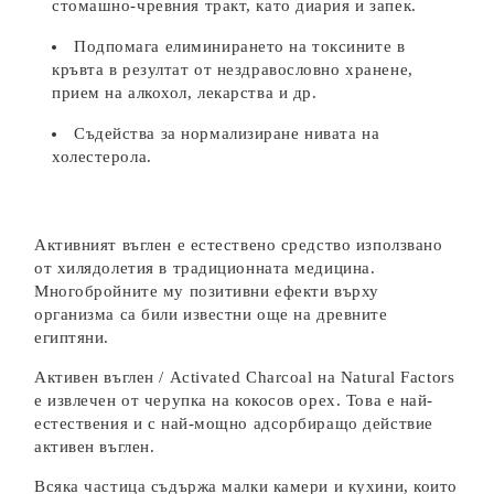
стомашно-чревния тракт, като диария и запек.
Подпомага елиминирането на токсините в
кръвта в резултат от нездравословно хранене,
прием на алкохол, лекарства и др.
Съдейства за нормализиране нивата на
холестерола.
Активният въглен е естествено средство използвано
от хилядолетия в традиционната медицина.
Многобройните му позитивни ефекти върху
организма са били известни още на древните
египтяни.
Активен въглен / Activated Charcoal на Natural Factors
е извлечен от черупка на кокосов орех. Това е най-
естествения и с най-мощно адсорбиращо действие
активен въглен.
Всяка частица съдържа малки камери и кухини, които