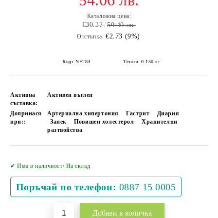
54.06 лв.
Каталожна цена:
€30.37
59.40 лв.
€2.73 (9%)
Отстъпка:
Код:
NF284
Тегло:
0.150
кг
Активна
Активен въглен
съставка:
Допринася
Артериална хипертония
Гастрит
Диария
при::
Запек
Повишен холестерол
Хранителни
разтвойства
Добави в желани
✔ Има в наличност/ На склад
Поръчай по телефон:
0887 15 0005