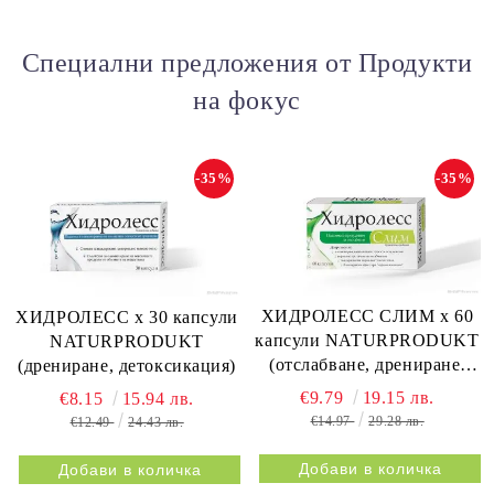
Специални предложения от Продукти
на фокус
-35%
-35%
ХИДРОЛЕСС СЛИМ х 60
ХИДРОЛЕСС х 30 капсули
капсули NATURPRODUKT
NATURPRODUKT
(отслабване, дрениране,
(дрениране, детоксикация)
метаболизъм)
€9.79
19.15 лв.
€8.15
15.94 лв.
€14.97
29.28 лв.
€12.49
24.43 лв.