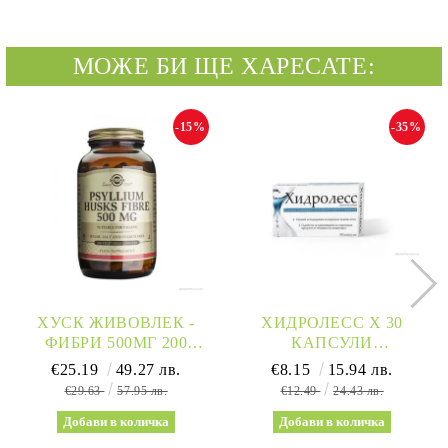
МОЖЕ БИ ЩЕ ХАРЕСАТЕ:
-15%
-35%
ХУСК ЖИВОВЛЕК -
ХИДРОЛЕСС Х 30
ФИБРИ 500МГ 200
КАПСУЛИ
КАПСУЛИ СОЛГАР |
NATURPRODUKT
€25.19
49.27 лв.
€8.15
15.94 лв.
SOLGAR
(ДРЕНИРАНЕ,
€29.63
57.95 лв.
€12.49
24.43 лв.
ДЕТОКСИКАЦИЯ)