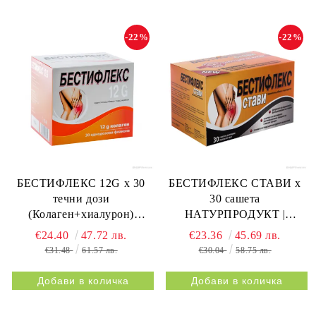
-22%
-22%
БЕСТИФЛЕКС 12G х 30
БЕСТИФЛЕКС СТАВИ х
течни дози
30 сашета
(Колаген+хиалурон)
НАТУРПРОДУКТ |
НАТУРПРОДУКТ |
BESTIFLEX JOINTS 30s
€24.40
47.72 лв.
€23.36
45.69 лв.
BESTIFLEX 12G 30s
NATURPRODUKT
€31.48
61.57 лв.
€30.04
58.75 лв.
NATURPRODUKT