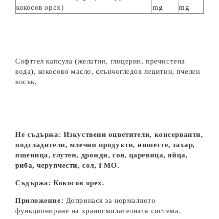
кокосов орех)
mg
mg
Софтгел капсула (желатин, глицерин, пречистена
вода), кокосово масло, слънчогледов лецитин, пчелен
восък.
Не съдържа:
Изкуствени оцветители, консерванти,
подсладители, млечни продукти, нишесте, захар,
пшеница, глутен, дрожди, соя, царевица, яйца,
риба, черупчести, сол, ГМО.
Съдържа: Кокосов орех.
Приложение:
Допринася за нормалното
функциониране на храносмилателната система.