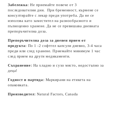
Забележка
: Не приемайте повече от 3
последователни дни. При бременност, кърмене се
консултирайте с лекар преди употреба. Да не се
използва като заместител на разнообразното и
пълноценно хранене. Да не се превишава дневната
препоръчителна доза.
Препоръчителна доза за дневен прием от
продукта:
По 1 -2 софтгел капсули дневно, 3-4 часа
преди или след хранене. Приемайте минимум 1 час
след прием на други медикаменти.
Съхранение:
На хладно и сухо място, недостъпно за
деца!
Годност и партида:
Маркирани на етикета на
опаковката.
Производител:
Natural Factors, Canada