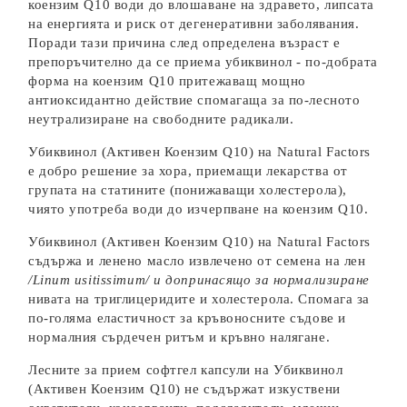
коензим Q10 води до влошаване на здравето, липсата
на енергията и риск от дегенеративни заболявания.
Поради тази причина след определена възраст е
препоръчително да се приема убиквинол - по-добрата
форма на коензим Q10 притежаващ мощно
антиоксидантно действие спомагаща за по-лесното
неутрализиране на свободните радикали.
Убиквинол (Активен Коензим Q10)
на Natural Factors
е добро решение за хора, приемащи лекарства от
групата на статините (понижаващи холестерола),
чиято употреба води до изчерпване на коензим Q10.
Убиквинол (Активен Коензим Q10)
на Natural Factors
съдържа и ленено масло извлечено от семена на лен
/Linum usitissimum/ и допринасящо за нормализиране
нивата на триглицеридите и холестерола. Спомага за
по-голяма еластичност за кръвоносните съдове и
нормалния сърдечен ритъм и кръвно налягане.
Лесните за прием софтгел капсули на Убиквинол
(Активен Коензим Q10) не съдържат изкуствени