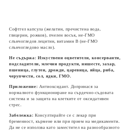
Софтгел капсула (желатин, пречистена вода,
глицерин, рожков), пчелен восък, не-ГМО
слънчогледов лецитин, витамин В (не-ГМО
слънчогледово масло).
Не съдържа: Изкуствени оцветители, консерванти,
подсладители, млечни продукти, нишесте, захар,
пшеница, глутен, дрожди, царевица, яйца, риба,
черупчести, сол, ядки, ГМО.
Приложение:
Антиоксидант. Допринася за
нормалното функциониране на сърдечно-съдовата
система и за защита на клетките от оксидативен
стрес.
Забележка:
Консултирайте се с лекар при
бременност, кърмене или при прием на медикаменти.
Да не се използва като заместител на разнообразното