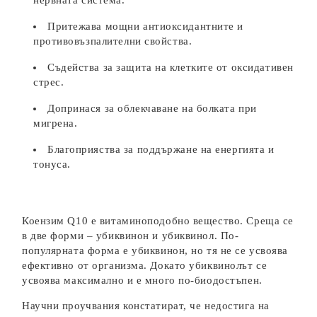
нервната система.
Притежава мощни антиоксидантните и
противовъзпалителни свойства.
Съдейства за защита на клетките от оксидативен
стрес.
Допринася за облекчаване на болката при
мигрена.
Благоприяства за поддържане на енергията и
тонуса.
Коензим Q10 е витаминоподобно вещество. Среща се
в две форми – убиквинон и убиквинол. По-
популярната форма е убиквинон, но тя не се усвоява
ефективно от организма. Докато убиквинолът се
усвоява максимално и е много по-биодостъпен.
Научни проучвания констатират, че недостига на