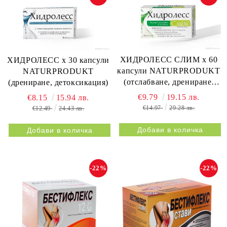
ХИДРОЛЕСС СЛИМ х 60
ХИДРОЛЕСС х 30 капсули
капсули NATURPRODUKT
NATURPRODUKT
(отслабване, дрениране,
(дрениране, детоксикация)
метаболизъм)
€9.79
19.15 лв.
€8.15
15.94 лв.
€14.97
29.28 лв.
€12.49
24.43 лв.
-22%
-22%