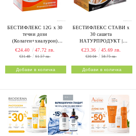
БЕСТИФЛЕКС 12G х 30
БЕСТИФЛЕКС СТАВИ х
течни дози
30 сашета
(Колаген+хиалурон)
НАТУРПРОДУКТ |
НАТУРПРОДУКТ |
BESTIFLEX JOINTS 30s
€24.40
47.72 лв.
€23.36
45.69 лв.
BESTIFLEX 12G 30s
NATURPRODUKT
€31.48
61.57 лв.
€30.04
58.75 лв.
NATURPRODUKT