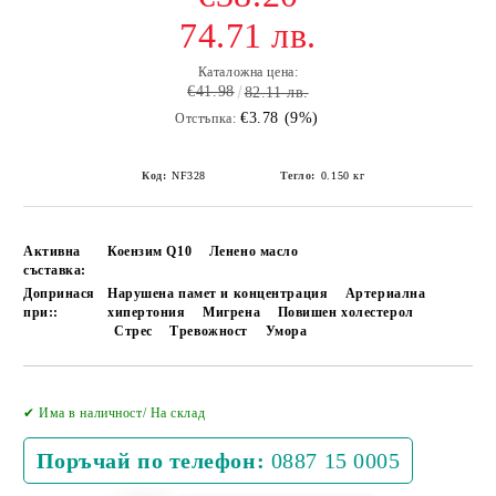
74.71 лв.
Каталожна цена:
€41.98
82.11 лв.
€3.78 (9%)
Отстъпка:
Код:
NF328
Тегло:
0.150
кг
Активна
Коензим Q10
Ленено масло
съставка:
Допринася
Нарушена памет и концентрация
Артериална
при::
хипертония
Мигрена
Повишен холестерол
Стрес
Тревожност
Умора
Добави в желани
✔ Има в наличност/ На склад
Поръчай по телефон:
0887 15 0005