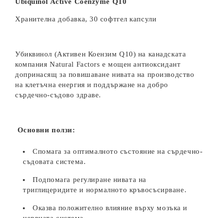
Ubiquinol
Active Coenzyme Q10
Хранителна добавка, 30 софтгел капсули
Убиквинол (Активен Коензим Q10)
на канадската
компания Natural Factors е мощен антиоксидант
допринасящ за повишаване нивата на производство
на клетъчна енергия и поддържане на добро
сърдечно-съдово здраве.
Основни ползи:
Спомага за оптималното състояние на сърдечно-
съдовата система.
Подпомага регулиране нивата на
триглицеридите и нормалното кръвосъсирване.
Оказва положително влияние върху мозъка и