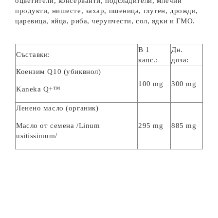
оцветители, консерванти, подсладители, млечни
продукти, нишесте, захар, пшеница, глутен, дрожди,
царевица, яйца, риба, черупчести, сол, ядки и ГМО.
В 1
Дн.
Съставки:
капс.:
доза:
Коензим Q10 (убиквнол)
100 mg
300 mg
Kaneka Q+™
Ленено масло (органик)
Масло от семена /Linum
295 mg
885 mg
usitissimum/