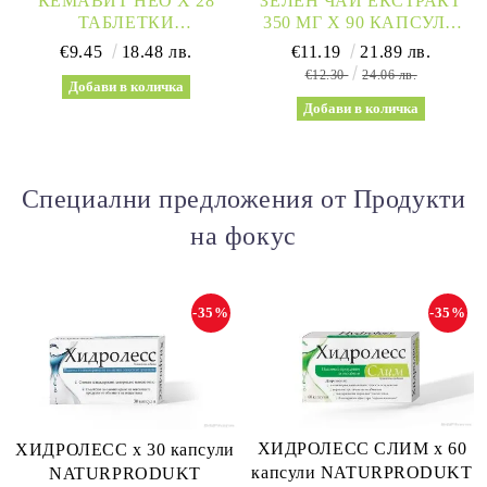
КЕМАВИТ НЕО Х 28
ЗЕЛЕН ЧАЙ ЕКСТРАКТ
ТАБЛЕТКИ
350 МГ Х 90 КАПСУЛИ
(ОСЛАБВАНЕ) СОРИА
KARL MINCK
€9.45
18.48 лв.
€11.19
21.89 лв.
НАТУРАЛ | QUEMAVIT
€12.30
24.06 лв.
NEO
Специални предложения от Продукти
на фокус
-35%
-35%
ХИДРОЛЕСС СЛИМ х 60
ХИДРОЛЕСС х 30 капсули
капсули NATURPRODUKT
NATURPRODUKT