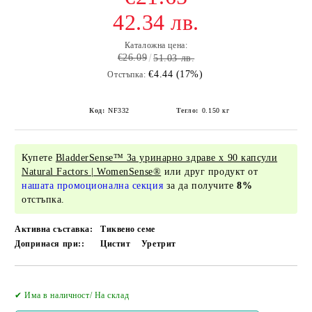
42.34 лв.
Каталожна цена:
€26.09
51.03 лв.
€4.44 (17%)
Отстъпка:
Код:
NF332
Тегло:
0.150
кг
Купете
BladderSense™ За уринарно здраве х 90 капсули
Natural Factors | WomenSense®
или друг продукт от
нашата промоционална секция
за да получите
8%
отстъпка.
Активна съставка:
Тиквено семе
Допринася при::
Цистит
Уретрит
Добави в желани
✔ Има в наличност/ На склад