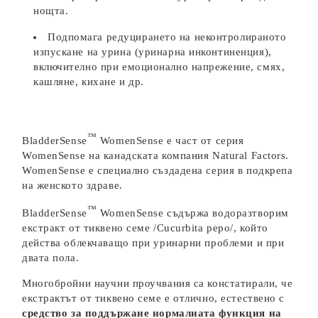
нощта.
Подпомага редуцирането на неконтролираното
изпускане на урина (уринарна инконтиненция),
включително при емоционално напрежение, смях,
кашляне, кихане и др.
™
BladderSense
WomenSense е част от серия
WomenSense на канадската компания Natural Factors.
WomenSense е специално създадена серия в подкрепа
на женското здраве.
™
BladderSense
WomenSense съдържа водоразтворим
екстракт от тиквено семе
/Cucurbita pepo/
,
който
действа облекчаващо при уринарни проблеми и при
двата пола.
Многобройни научни проучвания са констатирали, че
екстрактът от тиквено семе е отлично, естествено с
средство за поддържане нормалната функция на