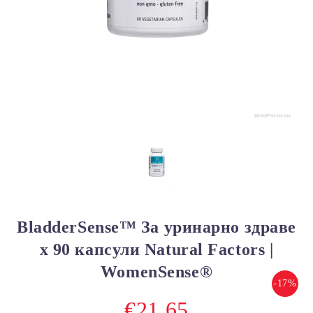
BladderSense™ За уринарно здраве
х 90 капсули Natural Factors |
WomenSense®
-17%
€21.65