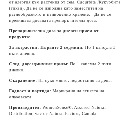
от алергия към растения от сем. Cucurbita /Кукурбита
(тикви). Да не се използва като заместител на
разнообразното и пълноценно хранене. Да не се
превишава дневната препоръчителна доза.
Препоръчителна доза за дневен прием от
продукта:
За възрастни: Първите 2 седмици:
По 1 капсула 3
пъти дневно.
След двуседмичния прием
: По 1 капсула 2 пъти
дневно.
Съхранение:
На сухо място, недостъпно за деца.
Годност и партида:
Маркирани на етикета на
опаковката.
Производител:
WomenSense®, Assured Natural
Distribution, час от Natural Factors, Canada