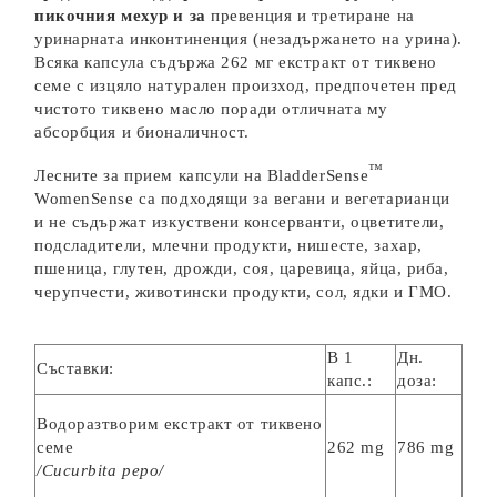
пикочния мехур и за
превенция и третиране на
уринарната инконтиненция (незадържането на урина).
Всяка капсула съдържа 262 мг екстракт от тиквено
семе с изцяло натурален произход, предпочетен пред
чистото тиквено масло поради отличната му
абсорбция и бионаличност.
™
Лесните за прием капсули на BladderSense
WomenSense са подходящи за вегани и вегетарианци
и не съдържат изкуствени консерванти, оцветители,
подсладители, млечни продукти, нишесте, захар,
пшеница, глутен, дрожди, соя, царевица, яйца, риба,
черупчести, животински продукти, сол, ядки и ГМО.
В 1
Дн.
Съставки:
капс.:
доза:
Водоразтворим екстракт от тиквено
семе
262 mg
786 mg
/Cucurbita pepo/