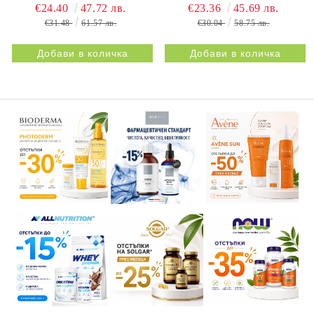
НАТУРПРОДУКТ |
BESTIFLEX JOINTS 30s
€24.40
47.72 лв.
€23.36
45.69 лв.
BESTIFLEX 12G 30s
NATURPRODUKT
€31.48
61.57 лв.
€30.04
58.75 лв.
NATURPRODUKT