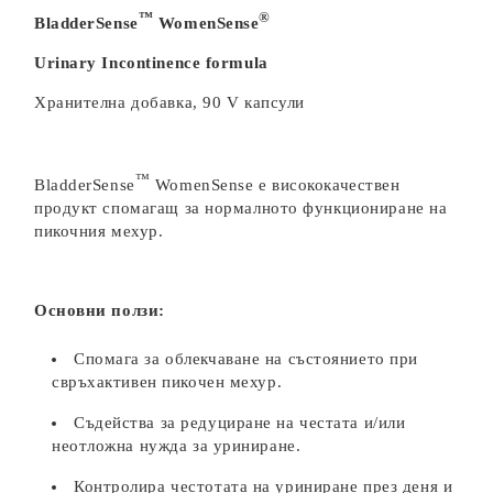
™
®
BladderSense
WomenSense
Urinary Incontinence formula
Хранителна добавка, 90 V капсули
™
BladderSense
WomenSense е висококачествен
продукт спомагащ за нормалното функциониране на
пикочния мехур.
Основни ползи:
Спомага за облекчаване на състоянието при
свръхактивен пикочен мехур.
Съдейства за редуциране на честата и/или
неотложна нужда за уриниране.
Контролира честотата на уриниране през деня и