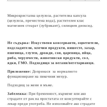
Микрокристална целулоза, растителна капсула
(целулоза, пречистена вода), растителен клас
магнезиев стеарат (лубрикант), силициев диоксид.
Не съдържа: Изкуствени консерванти, оцветители,
подсладители, млечни продукти, нишесте, захар,
пшеница, глутен, дрожди, соя, царевица, яйца,
риба, черупчести, животински продукти, сол,
ядки, ГМО. Подходящо за вегани/вегетарианци.
Приложение:
Допринася за нормалното
функциониране на пикочния мехур.
Подходящ за жени и мъже.
Забележка:
При бременност, кърмене или ако
страдате от рак на простатата се консултирайте с
лекар преди употреба. Не използвайте ако страдате