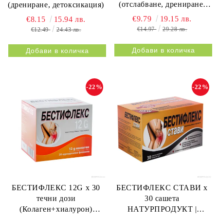
(отслабване, дрениране,
(дрениране, детоксикация)
метаболизъм)
€9.79
19.15 лв.
€8.15
15.94 лв.
€14.97
29.28 лв.
€12.49
24.43 лв.
-22%
-22%
БЕСТИФЛЕКС 12G х 30
БЕСТИФЛЕКС СТАВИ х
течни дози
30 сашета
(Колаген+хиалурон)
НАТУРПРОДУКТ |