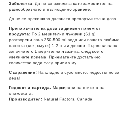
Забележка
: Да не се използва като заместител на
разнообразното и пълноценно хранене.
Да не се превишава дневната препоръчителна доза.
Препоръчителна доза за дневен прием от
продукта
: По 2 мерителни лъжички (61 g)
разтворени ввъв 250-500 ml вода или вашата любима
напитка (сок, смути) 1-2 пъти дневно. Първоначално
започнете с 1 мерителна лъжичка, след което
увеличете приема. Приематейте достатъчно
количество вода след приема му.
Съхранение:
На хладно и сухо място, недостъпно за
деца!
Годност и партида:
Маркирани на етикета на
oпаковката.
Производител:
Natural Factors, Canada