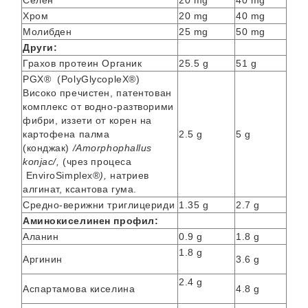
Селен
20 mg
40 mg
Хром
20 mg
40 mg
Молибден
25 mg
50 mg
Други:
Грахов протеин Органик
25.5 g
51 g
PGX® (PolyGlycopleX®)
Високо пречистен, патентован
комплекс от водно-разтворими
фибри, иззети от корен на
картофена палма
2.5 g
5 g
(конджак)
/Amorphophallus
konjac/,
(чрез процеса
EnviroSimplex®
),
натриев
алгинат, ксантова гума.
Средно-верижни триглицериди
1.35 g
2.7 g
Аминокиселинен профил:
Аланин
0.9 g
1.8 g
1.8 g
Аргинин
3.6 g
2.4 g
Аспартамова киселина
4.8 g