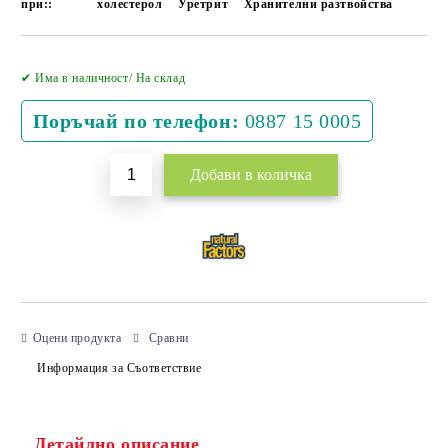
при::
холестерол
Уретрит
Хранителни разтвойства
Добави в желани
✔ Има в наличност/ На склад
Поръчай по телефон:
0887 15 0005
Оцени продукта
Сравни
Информация за Съответствие
Детайлно описание