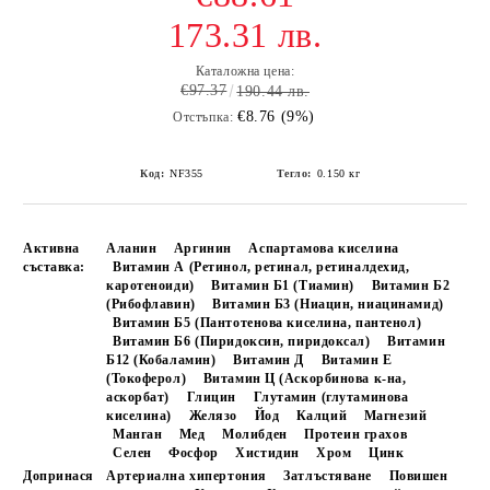
173.31 лв.
Каталожна цена:
€97.37
190.44 лв.
€8.76 (9%)
Отстъпка:
Код:
NF355
Тегло:
0.150
кг
Активна
Аланин
Аргинин
Аспартамова киселина
съставка:
Витамин А (Ретинол, ретинал, ретиналдехид,
каротеноиди)
Витамин Б1 (Тиамин)
Витамин Б2
(Рибофлавин)
Витамин Б3 (Ниацин, ниацинамид)
Витамин Б5 (Пантотенова киселина, пантенол)
Витамин Б6 (Пиридоксин, пиридоксал)
Витамин
Б12 (Кобаламин)
Витамин Д
Витамин Е
(Токоферол)
Витамин Ц (Аскорбинова к-на,
аскорбат)
Глицин
Глутамин (глутаминова
киселина)
Желязо
Йод
Калций
Магнезий
Манган
Мед
Молибден
Протеин грахов
Селен
Фосфор
Хистидин
Хром
Цинк
Допринася
Артериална хипертония
Затлъстяване
Повишен