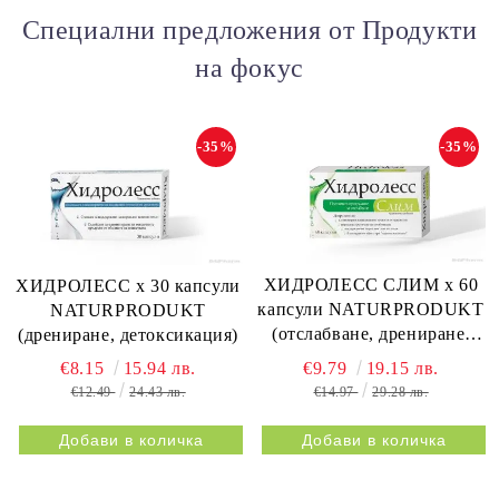
Специални предложения от Продукти
на фокус
-35%
-35%
ХИДРОЛЕСС СЛИМ х 60
ХИДРОЛЕСС х 30 капсули
капсули NATURPRODUKT
NATURPRODUKT
(отслабване, дрениране,
(дрениране, детоксикация)
метаболизъм)
€9.79
19.15 лв.
€8.15
15.94 лв.
€14.97
29.28 лв.
€12.49
24.43 лв.