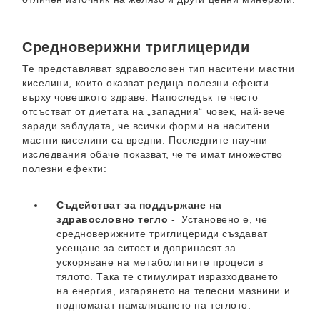
Средноверижни триглицериди
Те представляват здравословен тип наситени мастни
киселини, които оказват редица полезни ефекти
върху човешкото здраве. Напоследък те често
отсъстват от диетата на „западния“ човек, най-вече
заради заблудата, че всички форми на наситени
мастни киселини са вредни. Последните научни
изследвания обаче показват, че те имат множество
полезни ефекти:
Съдействат за поддържане на
здравословно тегло
- Установено е, че
средноверижните триглицериди създават
усещане за ситост и допринасят за
ускоряване на метаболитните процеси в
тялото. Така те стимулират изразходването
на енергия, изгарянето на телесни мазнини и
подпомагат намаляването на теглото.