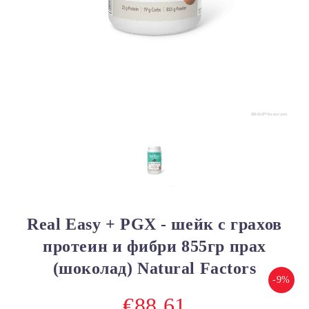
Real Easy + PGX - шейк с грахов
протеин и фибри 855гр прах
(шоколад) Natural Factors
-9%
€88.61