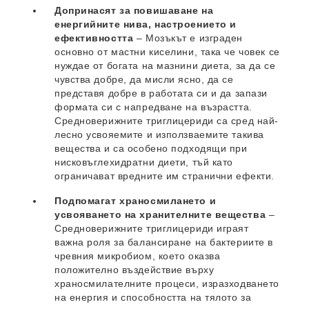
Допринасят за повишаване на
енергийните нива, настроението и
ефективността
– Мозъкът е изграден
основно от мастни киселини, така че човек се
нуждае от богата на мазнини диета, за да се
чувства добре, да мисли ясно, да се
представя добре в работата си и да запази
формата си с напредване на възрастта.
Средноверижните триглицериди са сред най-
лесно усвояемите и използваемите такива
вещества и са особено подходящи при
нисковъглехидратни диети, тъй като
ограничават вредните им странични ефекти.
Подпомагат храносмилането и
усвояването на хранителните вещества
–
Средноверижните триглицериди играят
важна роля за балансиране на бактериите в
чревния микробиом, което оказва
положително въздействие върху
храносмилателните процеси, изразходването
на енергия и способността на тялото за