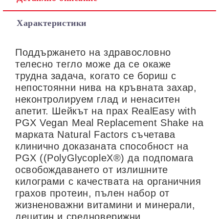
Характеристики
Поддържането на здравословно
телесно тегло може да се окаже
трудна задача, когато се бориш с
непостоянни нива на кръвната захар,
неконтролируем глад и ненаситен
апетит. Шейкът на прах RealEasy with
PGX Vegan Meal Replacement Shake на
марката Natural Factors съчетава
клинично доказаната способност на
PGX ((PolyGlycopleX®) да подпомага
освобождаването от излишните
килограми с качествата на органичния
грахов протеин, пълен набор от
жизненоважни витамини и минерали,
лецитин и средноверижни