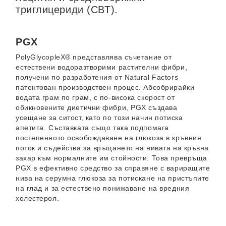
триглицериди (СВТ).
PGX
PolyGlycopleX® представлява съчетание от
естествени водоразтворими растителни фибри,
получени по разработения от Natural Factors
патентован производствен процес. Абсобрирайки
водата грам по грам, с по-висока скорост от
обикновените диетични фибри, PGX създава
усещане за ситост, като по този начин потиска
апетита. Съставката също така подпомага
постепенното освобождаване на глюкоза в кръвния
поток и съдейства за връщането на нивата на кръвна
захар към нормалните им стойности. Това превръща
PGX в ефективно средство за справяне с вариращите
нива на серумна глюкоза за потискане на пристъпите
на глад и за естествено понижаване на вредния
холестерол.