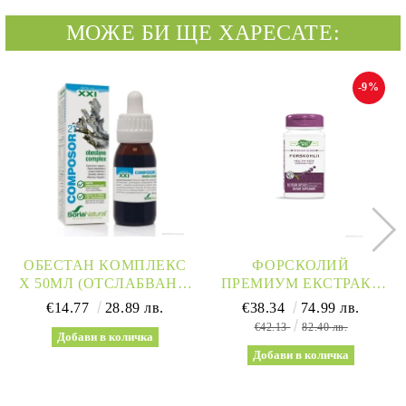
МОЖЕ БИ ЩЕ ХАРЕСАТЕ:
-9%
ОБЕСТАН КОМПЛЕКС
ФОРСКОЛИЙ
Х 50МЛ (ОТСЛАБВАНЕ,
ПРЕМИУМ ЕКСТРАКТ
МЕТАБОЛИЗЪМ) SORIA
250 МГ Х 60 КАПСУЛИ
€14.77
28.89 лв.
€38.34
74.99 лв.
NATURAL | OBESTANE
NATURE’S WAY |
€42.13
82.40 лв.
COMPLEX
FORSKOHLII