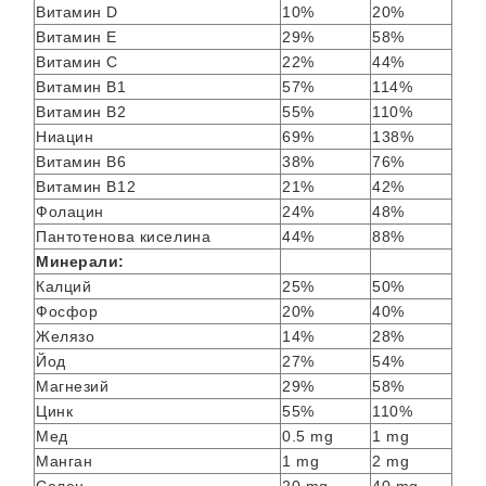
Витамин D
10%
20%
Витамин Е
29%
58%
Витамин С
22%
44%
Витамин В1
57%
114%
Витамин В2
55%
110%
Ниацин
69%
138%
Витамин В6
38%
76%
Витамин В12
21%
42%
Фолацин
24%
48%
Пантотенова киселина
44%
88%
Минерали:
Калций
25%
50%
Фосфор
20%
40%
Желязо
14%
28%
Йод
27%
54%
Магнезий
29%
58%
Цинк
55%
110%
Мед
0.5 mg
1 mg
Maнган
1 mg
2 mg