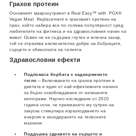
Грахов протеин
Основният макронутриент в Real Easy™ with PGX®
Vegan Meal Replacement е граховият протеин на
прах, който набира все по-голяма популярност сред
любителите на фитнеса и на здравословния начин на
живот. Освен че не съдържа глутен и млечна захар,
той се отразява изключително добре на бъбреците,
сърцето и обиколката на талията.
Здравословни ефекти
Подпомага борбата с наднорменото
тегло
– Включването на грахов протеин в
диетата е един от най-ефективните начини
за бързо освобождаване от излишните
килограми. Научно изследване от 2020
година сочи, че приемането му сутрин на
закуска стимулира изразходването на
енергия и оксидирането на телесните
мазнини.
Поддържа здравето на сърцето и