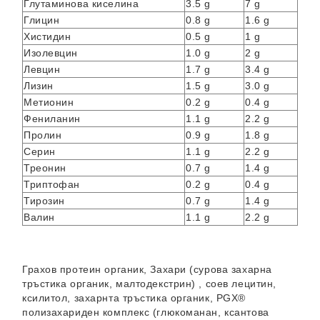
Глутаминова киселина
3.5 g
7 g
Глицин
0.8 g
1.6 g
Хистидин
0.5 g
1 g
Изолевцин
1.0 g
2 g
Левцин
1.7 g
3.4 g
Лизин
1.5 g
3.0 g
Метионин
0.2 g
0.4 g
Фениланин
1.1 g
2.2 g
Пролин
0.9 g
1.8 g
Серин
1.1 g
2.2 g
Треонин
0.7 g
1.4 g
Триптофан
0.2 g
0.4 g
Тирозин
0.7 g
1.4 g
Валин
1.1 g
2.2 g
Грахов протеин органик, Захари (сурова захарна
тръстика органик, малтодекстрин) , соев лецитин,
ксилитол, захарнта тръстика органик, PGX®
полизахариден комплекс (глюкоманан, ксантова