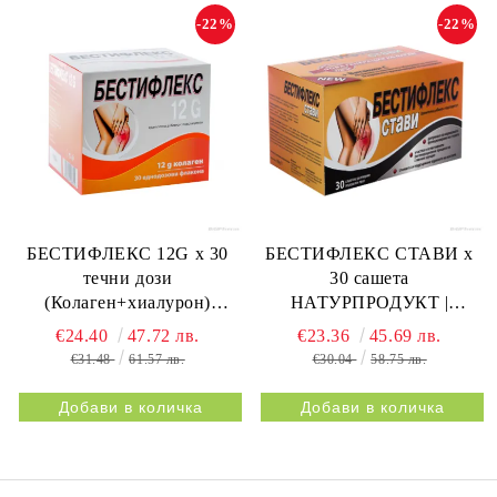
-22%
-22%
БЕСТИФЛЕКС 12G х 30
БЕСТИФЛЕКС СТАВИ х
течни дози
30 сашета
(Колаген+хиалурон)
НАТУРПРОДУКТ |
НАТУРПРОДУКТ |
BESTIFLEX JOINTS 30s
€24.40
47.72 лв.
€23.36
45.69 лв.
BESTIFLEX 12G 30s
NATURPRODUKT
€31.48
61.57 лв.
€30.04
58.75 лв.
NATURPRODUKT