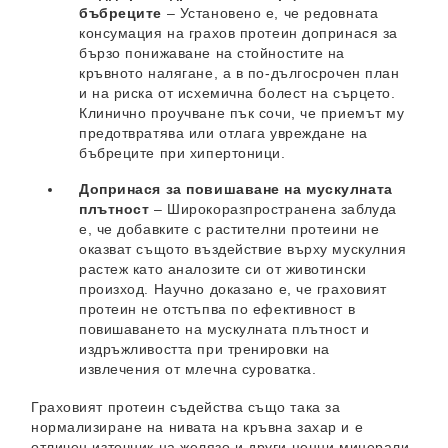
бъбреците
– Установено е, че редовната
консумация на грахов протеин допринася за
бързо понижаване на стойностите на
кръвното налягане, а в по-дългосрочен план
и на риска от исхемична болест на сърцето.
Клинично проучване пък сочи, че приемът му
предотвратява или отлага увреждане на
бъбреците при хипертоници.
Допринася за повишаване на мускулната
плътност
– Широкоразпространена заблуда
е, че добавките с растителни протеини не
оказват същото въздействие върху мускулния
растеж като аналозите си от животински
произход. Научно доказано е, че граховият
протеин не отстъпва по ефективност в
повишаването на мускулната плътност и
издръжливостта при тренировки на
извлечения от млечна суроватка.
Граховият протеин съдейства също така за
нормализиране на нивата на кръвна захар и е
отличен източник на желязо и други ценни минерали.