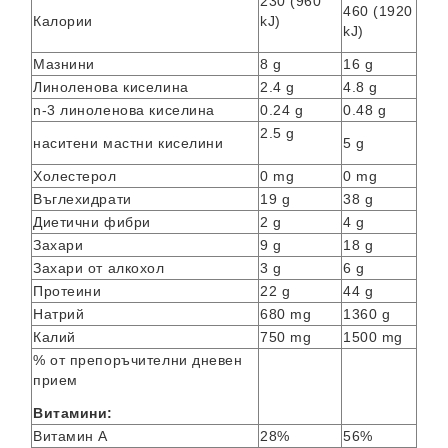
230 (960
460 (1920
Калории
kJ)
kJ)
Мазнини
8 g
16 g
Линоленова киселина
2.4 g
4.8 g
n-3 линоленова киселина
0.24 g
0.48 g
2.5 g
наситени мастни киселини
5 g
Холестерол
0 mg
0 mg
Въглехидрати
19 g
38 g
Диетични фибри
2 g
4 g
Захари
9 g
18 g
Захари от алкохол
3 g
6 g
Протеини
22 g
44 g
Натрий
680 mg
1360 g
Калий
750 mg
1500 mg
% от препоръчителни дневен
прием
Витамини:
Витамин А
28%
56%