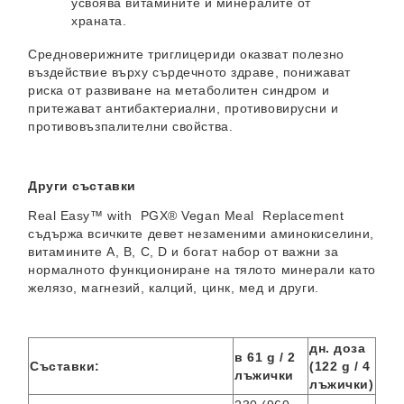
усвоява витамините и минералите от
храната.
Средноверижните триглицериди оказват полезно
въздействие върху сърдечното здраве, понижават
риска от развиване на метаболитен синдром и
притежават антибактериални, противовирусни и
противовъзпалителни свойства.
Други съставки
Real Easy™ with PGX® Vegan Meal Replacement
съдържа всичките девет незаменими аминокиселини,
витамините А, В, С, D и богат набор от важни за
нормалното функциониране на тялото минерали като
желязо, магнезий, калций, цинк, мед и други.
дн. доза
в 61 g / 2
Съставки:
(122 g /
4
лъжички
лъжички)