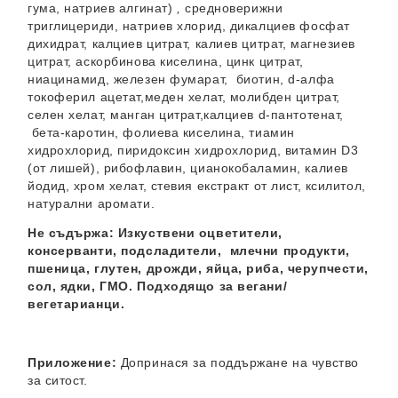
гума, натриев алгинат)
,
средноверижни
триглицериди, натриев хлорид, дикалциев фосфат
дихидрат, калциев цитрат, калиев цитрат, магнезиев
цитрат, аскорбинова киселина, цинк цитрат,
ниацинамид, железен фумарат, биотин, d-алфа
токоферил ацетат,меден хелат, молибден цитрат,
селен хелат, манган цитрат,калциев d-пантотенат,
бета-каротин, фолиева киселина, тиамин
хидрохлорид, пиридоксин хидрохлорид, витамин D3
(от лишей), рибофлавин, цианокобаламин, калиев
йодид, хром хелат, стевия екстракт от лист, ксилитол,
натурални аромати.
Не съдържа: Изкуствени оцветители,
консерванти, подсладители, млечни продукти,
пшеница, глутен, дрожди, яйца, риба, черупчести,
сол, ядки, ГМО. Подходящо за вегани/
вегетарианци.
Приложение:
Допринася за поддържане на чувство
за ситост.