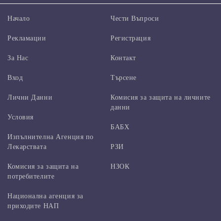
Начало
Чести Въпроси
Рекламации
Регистрация
За Нас
Контакт
Вход
Търсене
Лични Данни
Комисия за защита на личните
данни
Условия
БАБХ
Изпълнителна Агенция по
Лекарствата
РЗИ
Комисия за защита на
НЗОК
потребителите
Национална агенция за
приходите НАП