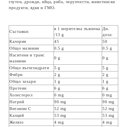
глутен, дрожди, яйца, риба, черупчести, животински
продукти, ядки и ГМО.
в 1 мерителна лъжичка
Дн.
Съставки:
/13 g
доза:
Калории
45
50
Общо мазнини
0.5 g
0.5 g
Наситени и транс
0 g
0 g
мазнини
Общо въглехидрати
5 g
5 g
Фибри
2 g
2 g
Общо захари
1 g
1 g
Протеин
6 g
6 g
Холестерол
0 mg
0 mg
Натрий
90 mg
90 mg
Витамин С
52 mg
52 mg
Калций
53 mg
53 mg
Желязо
4 mg
4 mg