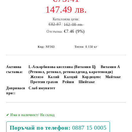
147.49 лв.
Каталожна цена:
€82.87
162.08 лв.
€7.46 (9%)
Отстъпка:
Код:
NF363
Тегло:
0.150
кг
Активна
L-Аскорбинова киселина (Витамин Ц)
Витамин А
съставка:
(Ретинол, ретинал, ретиналдехид, каротеноиди)
Желязо
Калий
Калций
Кордицепс
Майтаке
Протеин грахов
Рейши
Шийтаке
Допринася
Слаб имунитет
при::
Добави в желани
✔ Има в наличност/ На склад
Поръчай по телефон:
0887 15 0005