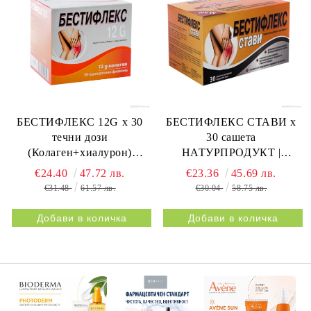
БЕСТИФЛЕКС 12G х 30
БЕСТИФЛЕКС СТАВИ х
течни дози
30 сашета
(Колаген+хиалурон)
НАТУРПРОДУКТ |
НАТУРПРОДУКТ |
BESTIFLEX JOINTS 30s
€24.40
47.72 лв.
€23.36
45.69 лв.
BESTIFLEX 12G 30s
NATURPRODUKT
€31.48
61.57 лв.
€30.04
58.75 лв.
NATURPRODUKT