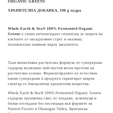
ORGANIC GREENS
ХРАНИТЕЛНА ДОБАВКА,
390
g
пудра
Whole Earth & Sea® 100% Fermented Organic
Greens
е силен антиоксидант спомагащ за защита на
клетките от оксидативен стрес и оказващ
положително влияние върху имунитета.
Тази иновативна растителна формула от суперхрани
съдържа възможно най-чистия веган протеин на
растителна основа. Ферментиралите по естествен
начин суперхрани в продукта гарантират широк
спектър от бионалични хранителни вещества.
Whole Earth & Sea® 100% Fermented Organic Greens
съдържа органична смес от плодове, зеленчуци и
билки отгледани без пестициди във фермите на
Natural Factors в Okanagan Valley, Британска