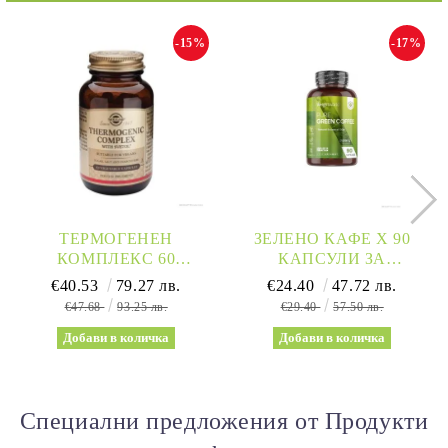
-15%
-17%
ТЕРМОГЕНЕН
ЗЕЛЕНО КАФЕ Х 90
КОМПЛЕКС 60
КАПСУЛИ ЗА
РАСТИТЕЛНИ
ОТСЛАБВАНЕ И
€40.53
79.27 лв.
€24.40
47.72 лв.
КАПСУЛИ СОЛГАР |
АНТИОКСИДАНТЕН
€47.68
93.25 лв.
€29.40
57.50 лв.
THERMOGENIC
ЕФЕКТ WEIGHT WORLD
COMPLEX SOLGAR
| GREEN COFFEE
Специални предложения от Продукти