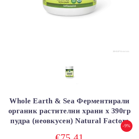
Whole Earth & Sea Ферментирали
органик растителни храни х 390гр
пудра (неовкусен) Natural Factors
-9%
€75.41