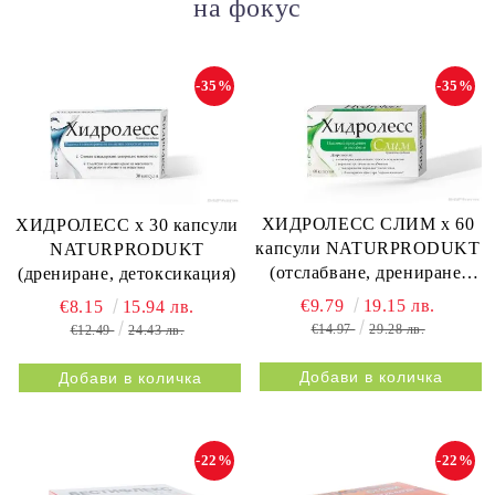
на фокус
-35%
-35%
ХИДРОЛЕСС СЛИМ х 60
ХИДРОЛЕСС х 30 капсули
капсули NATURPRODUKT
NATURPRODUKT
(отслабване, дрениране,
(дрениране, детоксикация)
метаболизъм)
€9.79
19.15 лв.
€8.15
15.94 лв.
€14.97
29.28 лв.
€12.49
24.43 лв.
-22%
-22%