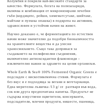
Колумбия и покрили най-високите стандарти за
качество. Формулата, богата на полизахариди,
включва и комбинация от микронизирани лечебни
гъби (кордицепс, рейши, химематсутаке, шийтаке,
майтаке и пуешка опашка) в подкрепа на активния,
здравословен и устойчив начин на живот.
Научно доказано е, че ферментацията по естествен
начин може значително да подобри бионаличността
на хранителните вещества и да улесни
храносмилането. Също така допринася за
създаването на полифенолни съединения,
включително антиоксидантни флавоноиди –
изключително важни за здравето на целия организъм.
Whole Earth & Sea® 100% Fermented Organic Greens е
подсладен с нискогликемична стевия. Формулата е
без вкус и е подходяща за вегани и вегетарианци.
Една мерителна лъжичка /13 g/ се разтваря във вода,
сок или друга предпочитана напитка. Продуктът не
съдържа изкуствени оцветители, консерванти,
подсладители, млечни продукти, нишесте, пшеница,