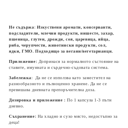
Не съдържа
:
И
зкуствени аромати
,
консерванти
,
подсладители, млечни продукти, нишесте, захар,
пшеница, глутен, дрожди, соя, царевица, яйца,
риба, черупчести, животински продукти, сол,
ядки, ГМО. Подходящо за вегани/вегетарианци.
Приложение:
Допринася за нормалното състояние на
ставите, имунната и сърдечно-съдовата система.
Забележка
: Да не се използва като заместител на
разнообразното и пълноценно хранене. Да не се
превишава дневната препоръчителна доза.
Дозировка и приложение
:
По 1 капсула 1-3 пъти
дневно.
Съхранение:
На хладно и сухо място, недостъпно за
деца!