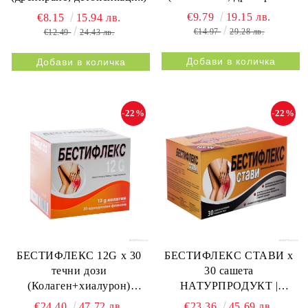
метаболизъм)
€9.79
19.15 лв.
€8.15
15.94 лв.
€14.97
29.28 лв.
€12.49
24.43 лв.
-22%
-22%
БЕСТИФЛЕКС 12G х 30
БЕСТИФЛЕКС СТАВИ х
течни дози
30 сашета
(Колаген+хиалурон)
НАТУРПРОДУКТ |
НАТУРПРОДУКТ |
BESTIFLEX JOINTS 30s
€24.40
47.72 лв.
€23.36
45.69 лв.