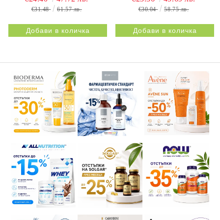
BESTIFLEX 12G 30s
NATURPRODUKT
€31.48
61.57 лв.
€30.04
58.75 лв.
NATURPRODUKT