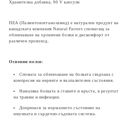
Хранителна добавка, 90 V капсули
ПЕА (Палмитоилетаноламид) е натурален продукт на
канадската компания Natural Factors спомагащ за
облекчаване на хронични болки и дискомфорт от
различен произход.
Основни ползи:
Спомага за облекчаване на болката свързана с
компресия на нервите и възпалителни състояния.
Намалява болката в ставите и кръста, в резултат
на травми и инфекции.
Допринася за нормалното състояние на
имунната и сърдечно-съдовата система.