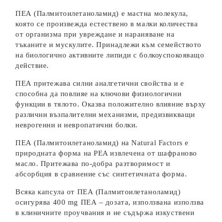
ПЕА (Палмитоилетаноламид) е мастна молекула,
която се произвежда естествено в малки количества
от организма при увреждане и нараняване на
тъканите и мускулите. Принадлежи към семейството
на биологично активните липиди с болкоуспокояващо
действие.
ПЕА притежава силни аналгетични свойства и е
способна да повлияе на ключови физиологични
функции в тялото. Оказва положително влияние върху
различни възпалителни механизми, предизвикващи
неврогенни и невропатични болки.
ПЕА (Палмитоилетаноламид) на Natural Factors е
природната форма на PEA извлечена от шафраново
масло. Притежава по-добра разтворимост и
абсорбция в сравнение със синтетичната форма.
Всяка капсула от ПЕА (Палмитоилетаноламид)
осигурява 400 mg ПЕА – дозата, използвана използва
в клиничните проучвания и не съдържа изкуствени