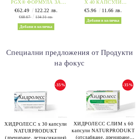
PGX® ФОРМУЛА ЗА
Х 40 КАПСУЛИ
ЗДРАВОСЛОВНО
NATURPHARMA
€62.49
122.22 лв.
€5.96
11.66 лв.
ОТСЛАБВАНЕ 830ГР
€68.67
134.31 лв.
(ВАНИЛИЯ) NATURAL
FACTORS
Специални предложения от Продукти
на фокус
-35%
-35%
ХИДРОЛЕСС СЛИМ х 60
ХИДРОЛЕСС х 30 капсули
капсули NATURPRODUKT
NATURPRODUKT
(отслабване, дрениране,
(дрениране, детоксикация)