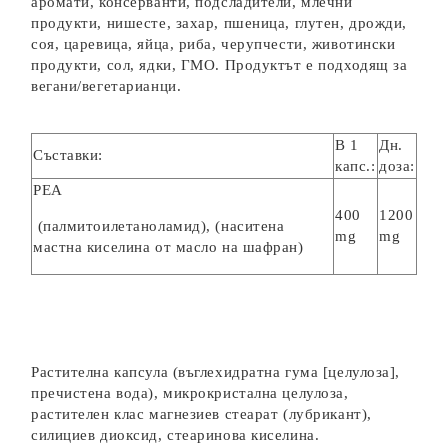
аромати, консерванти, подсладители, млечни
продукти, нишесте, захар, пшеница, глутен, дрожди,
соя, царевица, яйца, риба, черупчести, животински
продукти, сол, ядки, ГМО. Продуктът е подходящ за
вегани/вегетарианци.
В 1
Дн.
Съставки:
капс.:
доза:
PEA
400
1200
(палмитоилетаноламид), (наситена
mg
mg
мастна киселина от масло на шафран)
Растителна капсула (въглехидратна гума [целулоза],
пречистена вода), микрокристална целулоза,
растителен клас магнезиев стеарат (лубрикант),
силициев диоксид, стеаринова киселина.