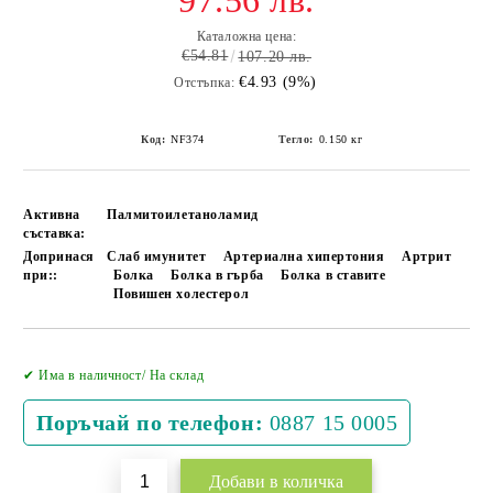
97.56 лв.
Каталожна цена:
€54.81
107.20 лв.
€4.93 (9%)
Отстъпка:
Код:
NF374
Тегло:
0.150
кг
Активна
Палмитоилетаноламид
съставка:
Допринася
Слаб имунитет
Артериална хипертония
Артрит
при::
Болка
Болка в гърба
Болка в ставите
Повишен холестерол
Добави в желани
✔ Има в наличност/ На склад
Поръчай по телефон:
0887 15 0005