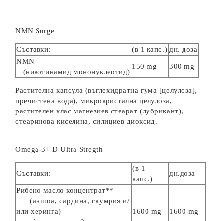
NMN Surge
Съставки:
(в 1 капс.)
дн. доза
NMN
150 mg
300 mg
(никотинамид мононуклеотид)
Растителна капсула (въглехидратна гума [целулоза],
пречистена вода), микрокристална целулоза,
растителен клас магнезиев стеарат (лубрикант),
стеаринова киселина, силициев диоксид.
Omega-3+ D Ultra Stregth
(в 1
Съставки:
дн.доза
капс.)
Рибено масло концентрат**
(аншоа, сардина, скумрия и/
или херинга)
1600 mg
1600 mg