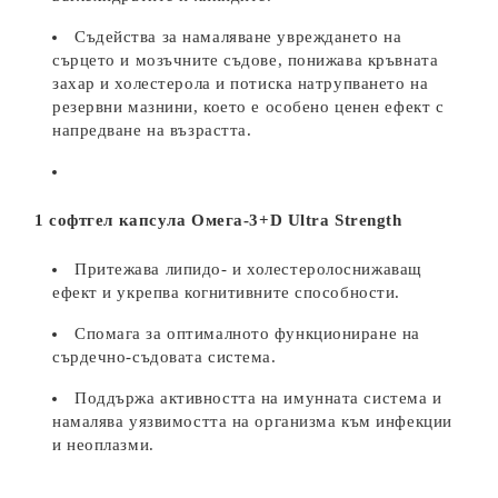
Съдейства за намаляване увреждането на
сърцето и мозъчните съдове, понижава кръвната
захар и холестерола и потиска натрупването на
резервни мазнини, което е особено ценен ефект с
напредване на възрастта.
1 софтгел капсула Омега-3+D Ultra Strength
Притежава липидо- и холестеролоснижаващ
ефект и укрепва когнитивните способности.
Спомага за оптималното функциониране на
сърдечно-съдовата система.
Поддържа активността на имунната система и
намалява уязвимостта на организма към инфекции
и неоплазми.