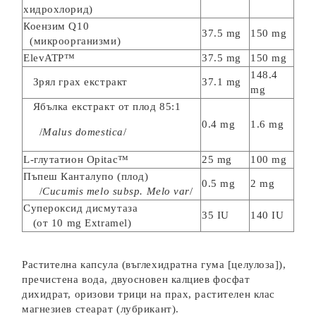
хидрохлорид)
Коензим Q10
37.5 mg
150 mg
(микроорганизми)
ElevATP™
37.5 mg
150 mg
148.4
Зрял грах екстракт
37.1 mg
mg
Ябълка екстракт от плод 85:1
0.4 mg
1.6 mg
/
Malus domestica
/
L-глутатион Opitac™
25 mg
100 mg
Пъпеш Канталупо (плод)
0.5 mg
2 mg
/
Cucumis melo subsp. Melo var
/
Супероксид дисмутаза
35 IU
140 IU
(от 10 mg Extramel)
Растителна капсула (въглехидратна гума [целулоза]),
пречистена вода, двуосновен калциев фосфат
дихидрат, оризови трици на прах, растителен клас
магнезиев стеарат (лубрикант).