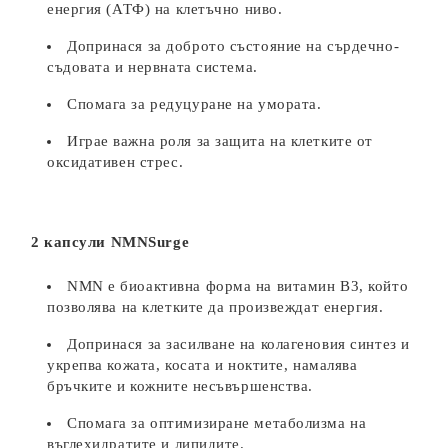
енергия (АТФ) на клетъчно ниво.
Допринася за доброто състояние на сърдечно-
съдовата и нервната система.
Спомага за редуцуране на умората.
Играе важна роля за защита на клетките от
oксидативен стрес.
2 капсули NMNSurge
NMN е биоактивна форма на витамин B3, който
позволява на клетките да произвеждат енергия.
Допринася за засилване на колагеновия синтез и
укрепва кожата, косата и ноктите, намалява
бръчките и кожните несъвършенства.
Спомага за оптимизиране метаболизма на
въглехидратите и липидите.