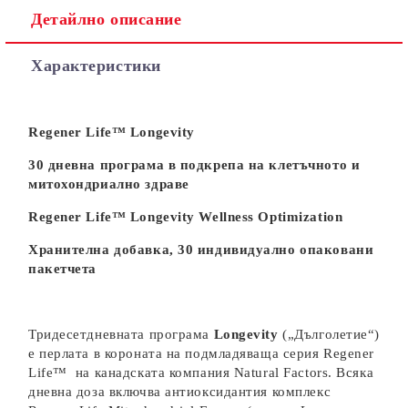
Детайлно описание
Характеристики
Rеgener Life™ Longevity
30 дневна програма в подкрепа на клетъчното и
митохондриално здраве
Rеgener Life™ Longevity Wellness Optimization
Хранителна добавка, 30 индивидуално опаковани
пакетчета
Тридесетдневната програма
Longevity
(„Дълголетие“)
е перлата в короната на подмладяваща серия
Rеgener
Life™
на канадската компания Natural Factors. Всяка
дневна доза включва антиоксидантия комплекс