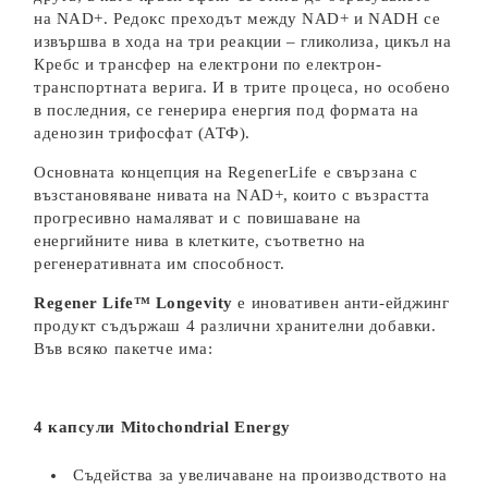
на NAD+. Редокс преходът между NAD+ и NADH се
извършва в хода на три реакции – гликолиза, цикъл на
Кребс и трансфер на електрони по електрон-
транспортната верига. И в трите процеса, но особено
в последния, се генерира енергия под формата на
аденозин трифосфат (АТФ).
Основната концепция на RegenerLife е свързана с
възстановяване нивата на NAD+, които с възрастта
прогресивно намаляват и с повишаване на
енергийните нива в клетките, съответно на
регенеративната им способност.
Rеgener Life™ Longevity
e иновативен анти-ейджинг
продукт съдържаш 4 различни хранителни добавки.
Във всяко пакетче има:
4 капсули Mitochondrial Energy
Съдейства за увеличаване на производството на