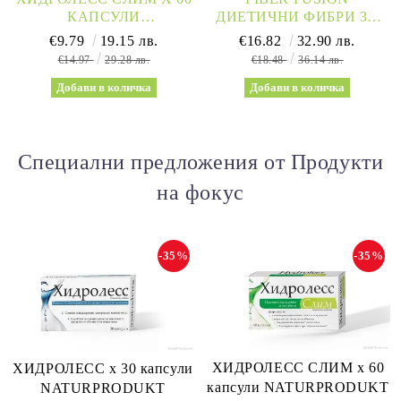
КАПСУЛИ
ДИЕТИЧНИ ФИБРИ ЗА
NATURPRODUKT
ДЕТОКСИКАЦИЯ И
€9.79
19.15 лв.
€16.82
32.90 лв.
(ОТСЛАБВАНЕ,
ОТСЛАБВАНЕ Х 150
€14.97
29.28 лв.
€18.48
36.14 лв.
ДРЕНИРАНЕ,
КАПСУЛИ NATURE’S
МЕТАБОЛИЗЪМ)
WAY
Специални предложения от Продукти
на фокус
-35%
-35%
ХИДРОЛЕСС СЛИМ х 60
ХИДРОЛЕСС х 30 капсули
капсули NATURPRODUKT
NATURPRODUKT