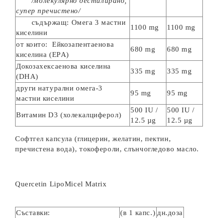
/молекулярно дестилирано,
супер пречистено/
съдържащ: Омега 3 мастни
1100 mg
1100 mg
киселини
от които: Ейкозапентаенова
680 mg
680 mg
киселина
(EPА)
Докозахексаенова киселина
335 mg
335 mg
(DHА)
други натурални омега-3
95 mg
95 mg
мастни киселини
500 IU /
500 IU /
Витамин D3 (холекалциферол)
12.5 µg
12.5 µg
Софтгел капсула (глицерин, желатин, пектин,
пречистена вода), токофероли, слънчогледово масло.
Quercetin LipoMicel Matrix
Съставки:
(в 1 капс.)
дн.доза