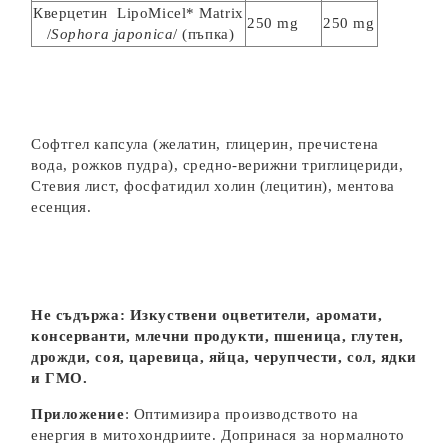
Кверцетин LipoMicel* Matrix
250 mg
250 mg
/
Sophora japonica
/ (пъпка)
Софтгел капсула (желатин, глицерин, пречистена
вода, рожков пудра), средно-верижни триглицериди,
Стевия лист, фосфатидил холин (лецитин), ментова
есенция.
Не съдържа:
Изкуствени оцветители, аромати,
консерванти, млечни продукти, пшеница, глутен,
дрожди, соя, царевица, яйца, черупчести, сол, ядки
и ГМО.
Приложение
: Оптимизира производството на
енергия в митохондриите. Допринася за нормалното