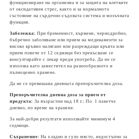
функциониране на организма и за защита на клетките
от oксидативен стрес, както и за нормалното
състояние на сърдечно-съдовата система и мозъчната
функция.
Забележка
: При бременност, кърмене, чернодробно,
бъбречно заболяване или прием на медикаменти за
високо кръвно налягане или разреждащи кръвта или
прием повече от 12 седмици без прекъсване се
консултирайте с лекар преди употреба. Да не се
използва като заместител на разнообразното и
пълноценно хранене.
Да не се превишава дневната препоръчителна доза.
Препоръчителна дневна доза за прием от
продукта:
За възрастни над 18 г.: По 1 пакетче
дневно, по време на хранене.
За най-добри резултати използвайте минимум 4
седмици.
Съхранение
: На хладно и сухо място, недостъпно за