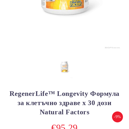
RеgenerLife™ Longevity Формула
за клетъчно здраве х 30 дози
Natural Factors
-9%
€95.29