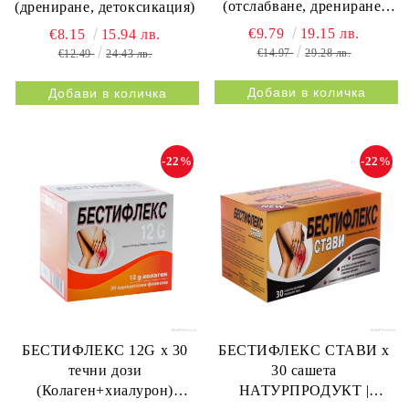
(отслабване, дрениране,
(дрениране, детоксикация)
метаболизъм)
€9.79
19.15 лв.
€8.15
15.94 лв.
€14.97
29.28 лв.
€12.49
24.43 лв.
-22%
-22%
БЕСТИФЛЕКС 12G х 30
БЕСТИФЛЕКС СТАВИ х
течни дози
30 сашета
(Колаген+хиалурон)
НАТУРПРОДУКТ |