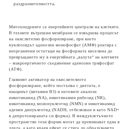
раздразнителността.
Митохондриите са енергийните централи на клетките.
В техните вътрешни мембрани се извършва процесът
на окислително фосфорилиране, при което
нуклеозидът аденозин монофосфат (АМФ) реагира с
неорганични остатъци на фосфорната киселина до
превръщането му в енергийната „валута“ на клетките
– макроергичното съединение аденозин трифосфат
(АТФ).
Главният активатор на окислителното
фосфорилиране, който постъпва с диетата, е
ниацинът (витамин В3) и неговите аналози
никотинамид (NA), никотинамин рибозид (NR),
никотинамид мононуклеотид (NMN) и никотинамид
аденин динуклеотид (NADH, отбелязван и като NAD+
в депротонираната си форма). В междуклетъчното
пространство тези форми могат да преминават една в
друга, а като краен ефект се стига до образуването