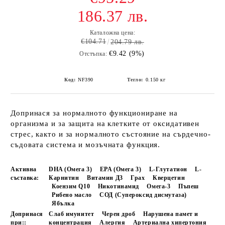
186.37 лв.
Каталожна цена:
€104.71
204.79 лв.
€9.42 (9%)
Отстъпка:
Код:
NF390
Тегло:
0.150
кг
Допринася за нормалното функциониране на
организма и за защита на клетките от oксидативен
стрес, както и за нормалното състояние на сърдечно-
съдовата система и мозъчната функция.
Активна
DHA (Омега 3)
EPA (Омега 3)
L-Глутатион
L-
съставка:
Карнитин
Витамин Д3
Грах
Кверцетин
Коензим Q10
Никотинамид
Омега-3
Пъпеш
Рибено масло
СОД (Супероксид дисмутаза)
Ябълка
Допринася
Слаб имунитет
Черен дроб
Нарушена памет и
при::
концентрация
Алергия
Артериална хипертония