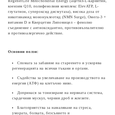
RegenerLife Mitochondrial Energy (ацетил-L-карнитин,
коензим Q10, полифенолния комплекс ElevATP, L-
глутатион, супероксид дисмутаза), висока доза от
никотинамид мононуклеотид (NMN Surge), Омега-3 +
витамин D и Кверцетин Липомицел – фенолно
съединение с антиоксидантно, противовъзпалително
и противоалергично действие.
Основни ползи:
Спомага за забавяне на стареенето и ускорява
регенерацията на всички тъкани и органи.
Съдейства за увеличаване на производството на
енергия (АТФ) на клетъчно ниво.
Допринася за тонизиране на нервната система,
сърдечния мускул, черния дроб и жлезите.
Благоприятства за намаляване на стреса,
умората, болката, безсънието и