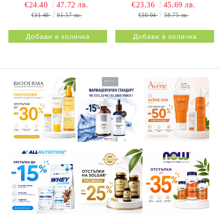
НАТУРПРОДУКТ |
BESTIFLEX JOINTS 30s
€24.40
47.72 лв.
€23.36
45.69 лв.
BESTIFLEX 12G 30s
NATURPRODUKT
€31.48
61.57 лв.
€30.04
58.75 лв.
NATURPRODUKT