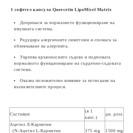
1 софтгел капсула Quercetin LipoMicel Matrix
Допринася за нормалното функциониране на
имунната система.
Редуцира алергичните симптоми и
спомага за
облекчаване на алергията.
Укрепва кръвоносните съдове и подпомага
нормалното функциониране на сърдечно-съдовата
система.
Оказва положително влияние за потискане на
възпалителните процеси.
(в 1
Съставки:
дн. доза
капс.)
Ацетил Л-Карнитин
(N-Ацетил L-Карнитин
375 mg
1500 mg