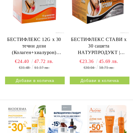
БЕСТИФЛЕКС 12G х 30
БЕСТИФЛЕКС СТАВИ х
течни дози
30 сашета
(Колаген+хиалурон)
НАТУРПРОДУКТ |
НАТУРПРОДУКТ |
BESTIFLEX JOINTS 30s
€24.40
47.72 лв.
€23.36
45.69 лв.
BESTIFLEX 12G 30s
NATURPRODUKT
€31.48
61.57 лв.
€30.04
58.75 лв.
NATURPRODUKT