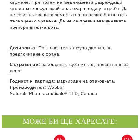
кърмене. При прием на медикаменти разреждащи
кръвта се консултирайте с лекар преди употреба. Да
не се използва като заместител на разнообразното и
пълноценно хранене. Да не се превишава дневната
препоръчителна доза.
Дозировка:
По 1 софтгел капсула дневно, за
предпочитане с храна.
Съхранение:
на хладно и сухо място, недостъпно за
деца!
Годност и партида:
маркирани на опаковката.
Производител:
Webber
Naturals
Pharmaceuticals
®
LTD, Canada
МОЖЕ БИ ЩЕ ХАРЕСАТЕ: