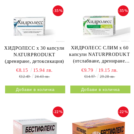
-35%
-35%
ХИДРОЛЕСС СЛИМ х 60
ХИДРОЛЕСС х 30 капсули
капсули NATURPRODUKT
NATURPRODUKT
(отслабване, дрениране,
(дрениране, детоксикация)
метаболизъм)
€9.79
19.15 лв.
€8.15
15.94 лв.
€14.97
29.28 лв.
€12.49
24.43 лв.
-22%
-22%