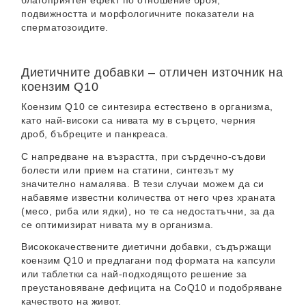
благоприятен ефект по отношение броя,
подвижността и морфологичните показатели на
сперматозоидите.
Диетичните добавки – отличен източник на
коензим Q10
Коензим Q10 се синтезира естествено в организма,
като най-високи са нивата му в сърцето, черния
дроб, бъбреците и панкреаса.
С напредване на възрастта, при сърдечно-съдови
болести или прием на статини, синтезът му
значително намалява. В тези случаи можем да си
набавяме известни количества от него чрез храната
(месо, риба или ядки), но те са недостатъчни, за да
се оптимизират нивата му в организма.
Висококачествените диетични добавки, съдържащи
коензим Q10 и предлагани под формата на капсули
или таблетки са най-подходящото решение за
преустановяване дефицита на CoQ10 и подобряване
качеството на живот.