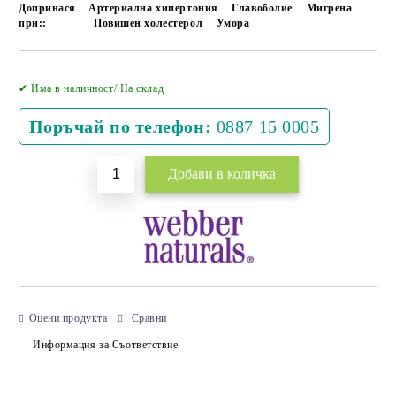
Допринася
Артериална хипертония
Главоболие
Мигрена
при::
Повишен холестерол
Умора
Добави в желани
✔ Има в наличност/ На склад
Поръчай по телефон:
0887 15 0005
Оцени продукта
Сравни
Информация за Съответствие