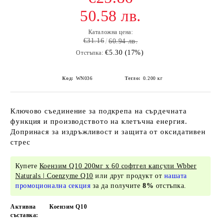
50.58 лв.
Каталожна цена:
€31.16
60.94 лв.
€5.30 (17%)
Отстъпка:
Код:
WN036
Тегло:
0.200
кг
Ключово съединение за подкрепа на сърдечната
функция и производството на клетъчна енергия.
Допринася за издръжливост и защита от оксидативен
стрес
Купете
Коензим Q10 200мг х 60 софтгел капсули Wbber
Naturals | Coenzyme Q10
или друг продукт от
нашата
промоционална секция
за да получите
8%
отстъпка.
Активна
Коензим Q10
съставка: