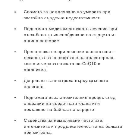
Спомага за намаляване на умората при
застойна сърдечна недостатъчност.
Подпомага медикаментозното лечение при
отслабено кръвоснабдяване на сърцето и
ангина пекторис.
Препоръчва се при лечение със статини –
лекарства за понижаване на холестерола,
които изчерпват нивата на CoQ10 в
организма.
Допринася за контрола върху кръвното
налягане.
Подпомага възстановителния процес след
операции на сърдечната клапа или
поставяне на байпас на сърцето.
Съдейства за намаляване честотата,
интензитета и продължителността на болката
при мигрена.