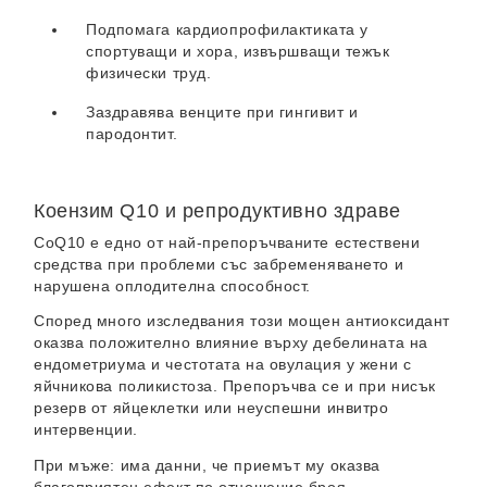
Подпомага кардиопрофилактиката у
спортуващи и хора, извършващи тежък
физически труд.
Заздравява венците при гингивит и
пародонтит.
Коензим Q10 и репродуктивно здраве
CoQ10 е едно от най-препоръчваните естествени
средства при проблеми със забременяването и
нарушена оплодителна способност.
Според много изследвания този мощен антиоксидант
оказва положително влияние върху дебелината на
ендометриума и честотата на овулация у жени с
яйчникова поликистоза. Препоръчва се и при нисък
резерв от яйцеклетки или неуспешни инвитро
интервенции.
При мъже: има данни, че приемът му оказва