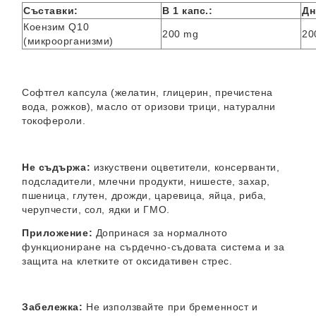
Съставки:
В 1 капс.:
Дн
Коензим Q10
200 mg
20
(микроорганизми)
Софтгел капсула (желатин, глицерин, пречистена
вода, рожков), масло от оризови трици, натурални
токофероли.
Не съдържа:
изкуствени оцветители, консерванти,
подсладители, млечни продукти, нишесте, захар,
пшеница, глутен, дрожди, царевица, яйца, риба,
черупчести, сол, ядки и ГМО.
Приложение:
Допринася за нормалното
функциониране на сърдечно-съдовата система и за
защита на клетките от оксидативен стрес.
Забележка:
Не използвайте при бременност и