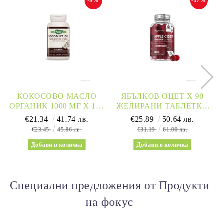
-9%
-17%
КОКОСОВО МАСЛО
ЯБЪЛКОВ ОЦЕТ Х 90
ОРГАНИК 1000 МГ Х 120
ЖЕЛИРАНИ ТАБЛЕТКИ
СОФТГЕЛ КАПСУЛИ
ЗА РЕДУКЦИЯ НА
€21.34
41.74 лв.
€25.89
50.64 лв.
NATURE’S WAY |
ТЕГЛОТО WEIGHT
€23.45
45.86 лв.
€31.19
61.00 лв.
COCONUT OIL 62%
WORLD | APPLE CIDER
MCTS
VINEGAR
Специални предложения от Продукти
на фокус