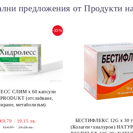
лни предложения от Продукти н
-35%
СС СЛИМ х 60 капсули
RODUKT (отслабване,
ниране, метаболизъм)
БЕСТИФЛЕКС 12G х 30 т
€9.79
19.15 лв.
(Колаген+хиалурон) НАТУ
€14.97
29.28 лв.