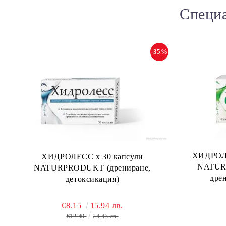
Специа
-35%
ХИДРОЛЕ
ХИДРОЛЕСС х 30 капсули
NATURP
NATURPRODUKT (дрениране,
дре
детоксикация)
€8.15
15.94 лв.
€12.49
24.43 лв.