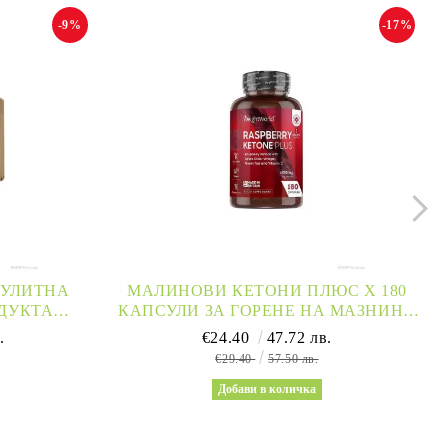
-9%
-17%
ЛУЛИТНА
МАЛИНОВИ КЕТОНИ ПЛЮС Х 180
ОДУКТА
КАПСУЛИ ЗА ГОРЕНЕ НА МАЗНИНИ
LULITE
WEIGHT WORLD | RASPBERRY
.
€24.40
47.72 лв.
KETONES PLUS
€29.40
57.50 лв.