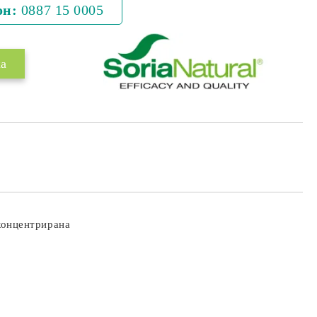
он:
0887 15 0005
 концентрирана