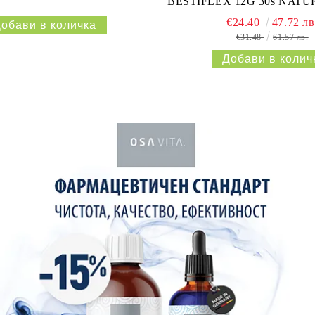
BESTIFLEX 12G 30s NAT
€24.40
47.72 лв
€31.48
61.57 лв.