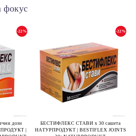
а фокус
-22%
-22%
ечни дози
БЕСТИФЛЕКС СТАВИ х 30 сашета
РПРОДУКТ |
НАТУРПРОДУКТ | BESTIFLEX JOINTS