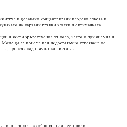
 хибискус и добавени концентрирани плодови сокове и
азуването на червени кръвни клетки и оптималната
ии и чести кръвотечения от носа, както и при анемия и
. Може да се приема при недостатъчно усвояване на
гия, при косопад и чупливи нокти и др.
рганични торове, хербициди или пестициди.