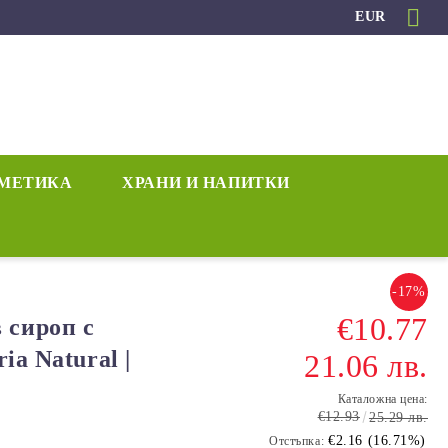
EUR
МЕТИКА
ХРАНИ И НАПИТКИ
-17%
€10.77
сироп с
ia Natural |
21.06 лв.
Каталожна цена:
€12.93
25.29 лв.
€2.16 (16.71%)
Отстъпка: