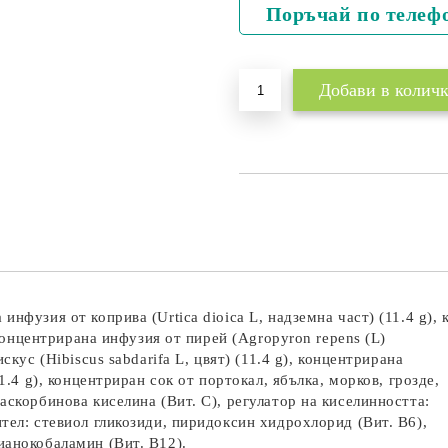
Поръчай по телеф
инфузия от коприва (Urtica dioica L, надземна част) (11.4 g),
, концентрирана инфузия от пирей (Agropyron repens (L)
скус (Hibiscus sabdarifa L, цвят) (11.4 g), концентрирана
11.4 g), концентриран сок от портокал, ябълка, морков, грозде,
аскорбинова киселина (Вит. C), регулатор на киселинността:
ител: стевиол гликозиди, пиридоксин хидрохлорид (Вит. B6),
ианокобаламин (Вит. B12).