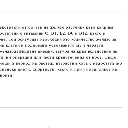
екстракти от богати на желязо растения като коприва,
богатени с витамини C, B1, B2, B6 и B12, както и
ве. Той осигурява необходимото количество желязо за
ни клетки и подпомага усвояването му в червата.
желязодефицитна анемия, загуба на кръв вследствие на
гични операции или чести кръвотечения от носа. Също
юноши в период на растеж, възрастни хора с недостатъчно
риански диети, спортисти, както и при умора, липса на
 нокти
Добави в желани