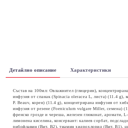
Детайлно описание
Характеристики
Състав на 100мл: Овлажнител (глицерин), концентрирана 
инфузия от спанак (Spinacia oleracea L, листа) (11.4 g)
P. Beauv, корен) (11.4 g), концентрирана инфузия от хиби
инфузия от резене (Foeniculum vulgare Miller, семена) (
френско грозде и череша, железен глюконат, аромати, L-
лимонена киселина, консервант: калиев сорбат, подслад
рибофлавин (Вит. B2), тиамин хидрохлорид (Вит. B1), ц