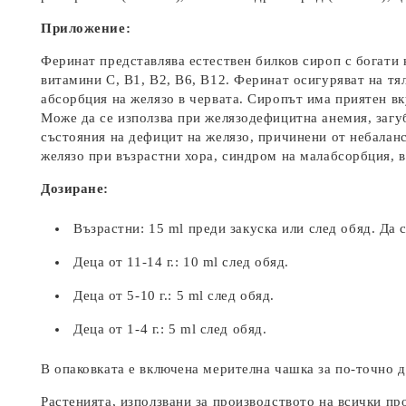
Приложение:
Феринат представлява естествен билков сироп с богати 
витамини C, B1, B2, B6, B12. Феринат осигуряват на тя
абсорбция на желязо в червата. Сиропът има приятен вк
Може да се използва при желязодефицитна анемия, загуб
състояния на дефицит на желязо, причинени от небалан
желязо при възрастни хора, синдром на малабсорбция, в
Дозиране:
Възрастни: 15 ml преди закуска или след обяд. Да 
Деца от 11-14 г.: 10 ml след обяд.
Деца от 5-10 г.: 5 ml след обяд.
Деца от 1-4 г.: 5 ml след обяд.
В опаковката е включена мерителна чашка за по-точно д
Растенията, използвани за производството на всички пр