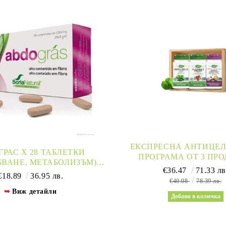
ЕКСПРЕСНА АНТИЦЕ
ГРАС Х 28 ТАБЛЕТКИ
ПРОГРАМА ОТ 3 ПР
БВАНЕ, МЕТАБОЛИЗЪМ)
NATURE’S WAY | CEL
€36.47
71.33 лв
NATURAL | ABDOGRAS
€18.89
36.95 лв.
CONTROL
€40.08
78.39 лв.
Виж детайли