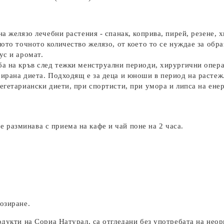
на желязо лечебни растения - спанак, коприва, пирей, резене,
лото точното количество желязо, от което то се нуждае за обр
ус и аромат.
а на кръв след тежки менструални периоди, хирургични операц
сирана диета. Подходящ е за деца и юноши в период на растеж
егетариански диети, при спортисти, при умора и липса на енер
се разминава с приема на кафе и чай поне на 2 часа.
озиране.
одукти на Сориа Натурал, са отгледани без употребата на нео