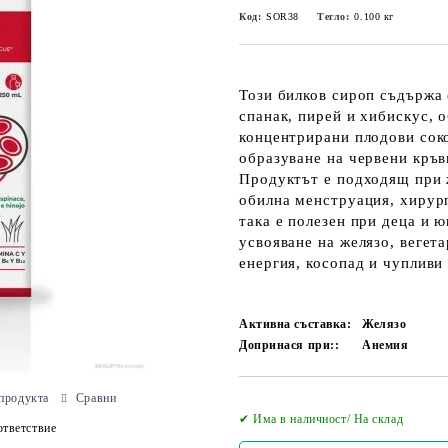
Код:
SOR38
Тегло:
0.100
кг
Този билков сироп съдържа 
спанак, пирей и хибискус, о
концентрирани плодови соко
образуване на червени кръв
Продуктът е подходящ при 
обилна менструация, хирур
така е полезен при деца и 
усвояване на желязо, вегета
енергия, косопад и чупливи
Активна съставка:
Желязо
Допринася при::
Анемия
продукта
Сравни
✔ Има в наличност/ На склад
тветствие