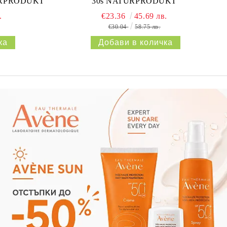
URPRODUKT
30s NATURPRODUKT
.
€23.36
45.69 лв.
€30.04
58.75 лв.