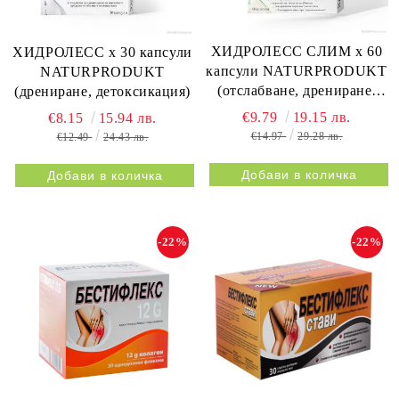
ХИДРОЛЕСС СЛИМ х 60
ХИДРОЛЕСС х 30 капсули
капсули NATURPRODUKT
NATURPRODUKT
(отслабване, дрениране,
(дрениране, детоксикация)
метаболизъм)
€9.79
19.15 лв.
€8.15
15.94 лв.
€14.97
29.28 лв.
€12.49
24.43 лв.
-22%
-22%