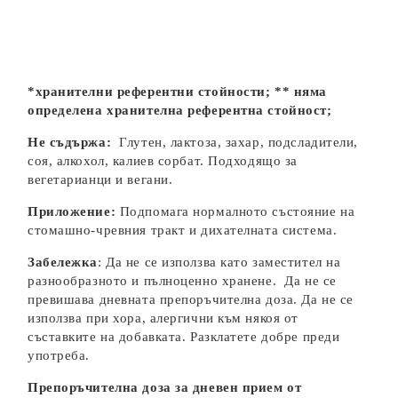
*хранителни референтни стойности; ** няма
определена хранителна референтна стойност;
Не съдържа:
Глутен, лактоза, захар, подсладители,
соя, алкохол, калиев сорбат. Подходящо за
вегетарианци и вегани.
Приложение:
Подпомага нормалното състояние на
стомашно-чревния тракт и дихателната система.
Забележка
:
Да не се използва като заместител на
разнообразното и пълноценно хранене. Да не се
превишава дневната препоръчителна доза. Да не се
използва при хора, алергични към някоя от
съставките на добавката. Разклатете добре преди
употреба.
Препоръчителна доза за дневен прием от