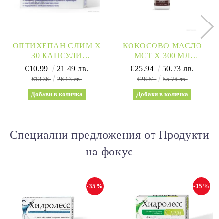
ОПТИХЕПАН СЛИМ Х
КОКОСОВО МАСЛО
30 КАПСУЛИ
МСТ Х 300 МЛ
NATURPRODUKT
NATURE’S WAY | LIQUID
€10.99
21.49 лв.
€25.94
50.73 лв.
(ОТСЛАБВАНЕ И ЗДРАВ
COCONUT OIL 93 %
€13.36
26.13 лв.
€28.51
55.76 лв.
ЧЕРЕН ДРОБ)
MCTS
Специални предложения от Продукти
на фокус
-35%
-35%