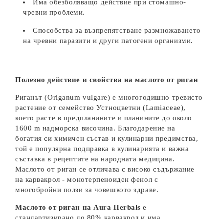
Има обезболяващо действие при стомашно-
чревни проблеми.
Способства за възпрепятстване размножаването
на чревни паразити и други патогени организми.
Полезно действие и свойства на маслото от риган
Риганът (Origanum vulgare) е многогодишно тревисто
растение от семейство Устноцветни (Lamiaceae),
което расте в предпланините и планините до около
1600 m надморска височина. Благодарение на
богатия си химичен състав и кулинарни предимства,
той е популярна подправка в кулинарията и важна
съставка в рецептите на народната медицина.
Маслото от риган се отличава с високо съдържание
на карвакрол - монотерпеноиден фенол с
многобройни ползи за човешкото здраве.
Маслото от риган на Aura Herbals
е
стандартизирано до 80% карвакрол и има