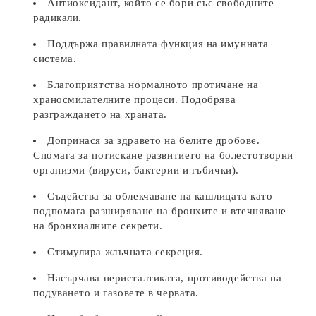
Антиоксидант, който се бори със свободните
радикали.
Поддържа правилната функция на имунната
система.
Благоприятства нормалното протичане на
храносмилателните процеси. Подобрява
разграждането на храната.
Допринася за здравето на белите дробове.
Спомага за потискане развитието на болестотворни
организми (вируси, бактерии и гъбички).
Съдейства за облекчаване на кашлицата като
подпомага разширяване на бронхите и втечняване
на бронхиалните секрети.
Стимулира жлъчната секреция.
Насърчава перисталтиката, противодейства на
подуването и газовете в червата.