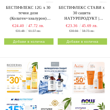
БЕСТИФЛЕКС 12G х 30
БЕСТИФЛЕКС СТАВИ х
течни дози
30 сашета
(Колаген+хиалурон)
НАТУРПРОДУКТ |
НАТУРПРОДУКТ |
BESTIFLEX JOINTS 30s
€24.40
47.72 лв.
€23.36
45.69 лв.
BESTIFLEX 12G 30s
NATURPRODUKT
€31.48
61.57 лв.
€30.04
58.75 лв.
NATURPRODUKT