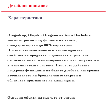
Детайлно описание
Характеристики
Oregadrop, Olejek z Oregano на Aura Herbals е
масло от риган под формата на капки,
стандартизирано до 80% карвакрол.
Противовъзпалителните и антиосидантни
свойства на продукта подпомагат нормалното
състояние на стомашно-чревния тракт, имунната и
храносмилателна система. Неговото действие
подкрепя функцията на белите дробове, насърчава
втечняването на бронхиалните секрети и
облекчава признаците на кашлицата.
Основни ефекти на маслото от риган: