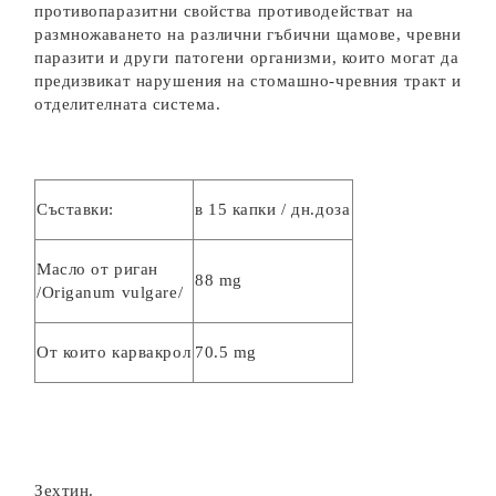
противопаразитни свойства противодействат на
размножаването на различни гъбични щамове, чревни
паразити и други патогени организми, които могат да
предизвикат нарушения на стомашно-чревния тракт и
отделителната система.
Съставки:
в 15 капки / дн.доза
Масло от риган
88 mg
/Origanum vulgare/
От които карвакрол
70.5 mg
Зехтин.