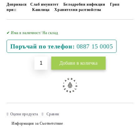
Допринася
Слаб имунитет
Белодробни инфекции
Грип
при::
Кашлица
Хранителни разтвойства
Добави в желани
✔ Има в наличност/ На склад
Поръчай по телефон:
0887 15 0005
Оцени продукта
Сравни
Информация за Съответствие