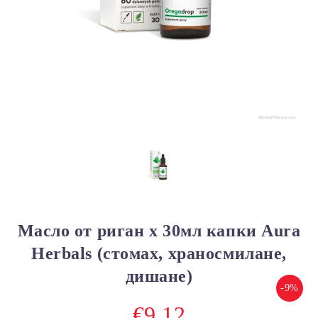
Масло от риган х 30мл капки Aura
Herbals (стомах, храносмилане,
дишане)
-9%
€9.12