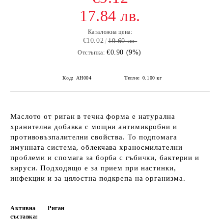
17.84 лв.
Каталожна цена:
€10.02
19.60 лв.
€0.90 (9%)
Отстъпка:
Код:
AH004
Тегло:
0.100
кг
Маслото от риган в течна форма е натурална
хранителна добавка с мощни антимикробни и
противовъзпалителни свойства. То подпомага
имунната система, облекчава храносмилателни
проблеми и спомага за борба с гъбички, бактерии и
вируси. Подходящо е за прием при настинки,
инфекции и за цялостна подкрепа на организма.
Активна
Риган
съставка: