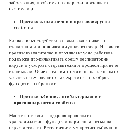
заболявания, проблеми на опорно-двигателната
система и др.
Противовъзпалителни и
противовирусн
и
свойства
Карвакролът съдейства за намаляване силата на
възпаленията и подсилва имунния отговор. Неговото
противовъзпалително и противовирусно действие
поддържа профилактиката срещу респираторни
вируси и ускорява оздравителните процеси при вече
възникнали. Облекчава симптомите на кашлица като
улеснява втечняването на секретите и подобрява
функцията на бронхите.
П
ротивогъбични
, антибактериални
и
противопаразитни свойства
Маслото от риган подкрепя правилната
храносмилателна функция и нормалния ритъм на
перисталтиката. Естествените му противогъбични и