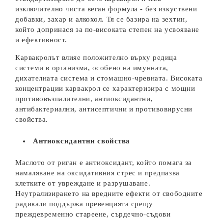
изключително чиста веган формула - без изкуствени
добавки, захар и алкохол. Тя се базира на зехтин,
който допринася за по-високата степен на усвояване
и ефективност.
Карвакролът влияе положително върху редица
системи в организма, особено на имунната,
дихателната система и стомашно-чревната. Високата
концентрации карвакрол се характеризира с мощни
противовъзпалителни, антиоксидантни,
антибактериални, антисептични и противовирусни
свойства.
Антиоксидантни свойства
Маслото от риган е антиоксидант, който помага за
намаляване на оксидативния стрес и предпазва
клетките от увреждане и разрушаване.
Неутрализирането на вредните ефекти от свободните
радикали поддържа превенцията срещу
преждевременно стареене, сърдечно-съдови