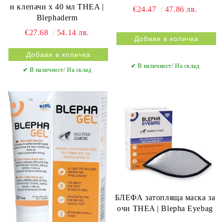
и клепачи х 40 мл THEA |
€24.47
47.86 лв.
Blephaderm
€27.68
54.14 лв.
✔ В наличност/ На склад
✔ В наличност/ На склад
БЛЕФА затопляща маска за
очи THEA | Blepha Eyebag