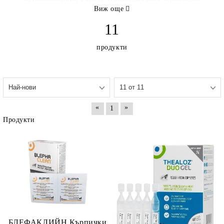
лидер в областта на капките за очи без консерванти.
Виж още
Компанията предлага широка гама от иновативни
11
решения за лечение на състояния като сухота в очите,
алергии, глаукома и възпаления на клепачите.
Със
продукти
седалище в Клермон-Феран, Théa разполага с над 35
филиала в Европа, Северна Африка и Южна Америка, а
продуктите ѝ се предлагат в повече от 75 страни.
Компанията поддържа силен фокус върху
научноизследователската и развойна дейност, както и
върху образователни инициативи чрез Fondation Théa,
«
»
1
която работи за борба с очни заболявания като трахома в
развиващите се региони.
Ръководена от Жан-Фредерик
Продукти
Шибре от 2008 г., Théa остава семейна компания,
ориентирана към иновации, качество и устойчиво
развитие в сферата на офталмологията.
Теа Фарма ЕООД
+359 88 600 7377
България, София, п.к. 1113, бул. „Шипченски проход” №18,
Търговски център „Галакси”, офис 110
БЛЕФАКЛИЙН Кърпички