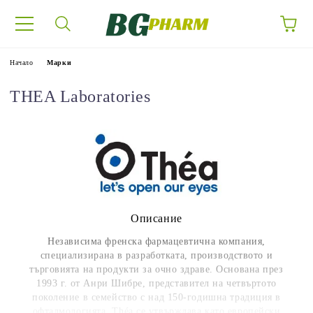
Начало
Марки
THEA Laboratories
Описание
Независима френска фармацевтична компания,
специализирана в разработката, производството и
търговията на продукти за очно здраве.
Основана през
1993 г. от Анри Шибре, представител на четвъртото
поколение в семейство с над 150-годишна традиция в
офталмологията, Théa се утвърждава като европейски