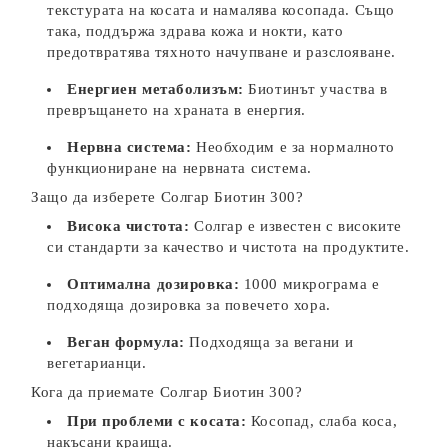
текстурата на косата и намалява косопада. Също
така, поддържа здрава кожа и нокти, като
предотвратява тяхното начупване и разслояване.
Енергиен метаболизъм:
Биотинът участва в
превръщането на храната в енергия.
Нервна система:
Необходим е за нормалното
функциониране на нервната система.
Защо да изберете Солгар Биотин 300?
Висока чистота:
Солгар е известен с високите
си стандарти за качество и чистота на продуктите.
Оптимална дозировка:
1000 микрограма е
подходяща дозировка за повечето хора.
Веган формула:
Подходяща за вегани и
вегетарианци.
Кога да приемате Солгар Биотин 300?
При проблеми с косата:
Косопад, слаба коса,
накъсани краища.