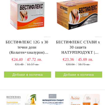
БЕСТИФЛЕКС 12G х 30
БЕСТИФЛЕКС СТАВИ х
течни дози
30 сашета
(Колаген+хиалурон)
НАТУРПРОДУКТ |
НАТУРПРОДУКТ |
BESTIFLEX JOINTS 30s
€24.40
47.72 лв.
€23.36
45.69 лв.
BESTIFLEX 12G 30s
NATURPRODUKT
€31.48
61.57 лв.
€30.04
58.75 лв.
NATURPRODUKT