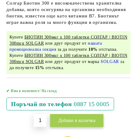
Солгар Биотин 300 е висококачествена хранителна
добавка, която осигурява на организма необходимия
биотин, известен още като витамин B7. Биотинът
играе важна роля за много функции в организма.
Купете
БИОТИН 300мкг х 100 таблетки СОЛГАР | BIOTIN
300mcg SOLGAR
или друг продукт от
нашата
промоционална секция
за да получите
10%
отстъпка.
Купете
БИОТИН 300мкг х 100 таблетки СОЛГАР | BIOTIN
300mcg SOLGAR
или друг продукт от марка
SOLGAR
за
да получите
15%
отстъпка.
Добави в желани
✔ Има в наличност/ На склад
Поръчай по телефон
0887 15 0005