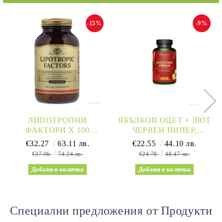
-15%
-9%
ЛИПОТРОПНИ
ЯБЪЛКОВ ОЦЕТ + ЛЮТ
ФАКТОРИ Х 100
ЧЕРВЕН ПИПЕР,
ТАБЛЕТКИ СОЛГАР |
КАНЕЛА И ХРОМ Х 120
€32.27
63.11 лв.
€22.55
44.10 лв.
LIPOTROPIC FACTORS
КАПСУЛИ ЗА
€37.96
74.24 лв.
€24.78
48.47 лв.
SOLGAR
ОТСЛАБВАНЕ И
ДЕТОКС VEGAVERO
Специални предложения от Продукти