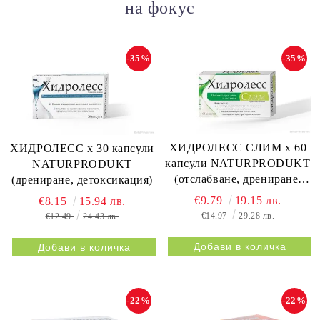
на фокус
-35%
-35%
ХИДРОЛЕСС СЛИМ х 60
ХИДРОЛЕСС х 30 капсули
капсули NATURPRODUKT
NATURPRODUKT
(отслабване, дрениране,
(дрениране, детоксикация)
метаболизъм)
€9.79
19.15 лв.
€8.15
15.94 лв.
€14.97
29.28 лв.
€12.49
24.43 лв.
-22%
-22%