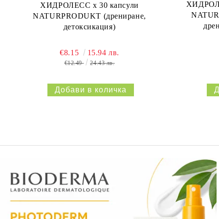
ХИДРОЛЕ
ХИДРОЛЕСС х 30 капсули
NATURP
NATURPRODUKT (дрениране,
дре
детоксикация)
€8.15
15.94 лв.
€12.49
24.43 лв.