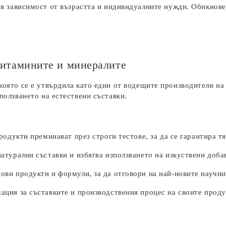
в зависимост от възрастта и индивидуалните нужди. Обикновен
 витамините и минералите
 която се е утвърдила като един от водещите производители н
зползването на естествени съставки.
одукти преминават през строги тестове, за да се гарантира т
атурални съставки и избягва използването на изкуствени доба
ви продукти и формули, за да отговори на най-новите научни
ция за съставките и производствения процес на своите проду