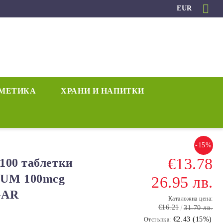
EUR
МЕТИКА
ХРАНИ И НАПИТКИ
-15%
€13.78
100 таблетки
IUM 100mcg
26.95 лв.
LGAR
Каталожна цена:
€16.21
31.70 лв.
€2.43 (15%)
Отстъпка: