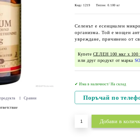
Код:
1219
Тегло:
0.100
кг
Селенът е есенциален микро
организма. Той е мощен ант
увреждане, причинено от с
Купете
СЕЛЕН 100 мкг х 100
или друг продукт от марка
S
✔ Има в наличност/ На склад
Поръчай по телеф
продукта
Сравни
тветствие