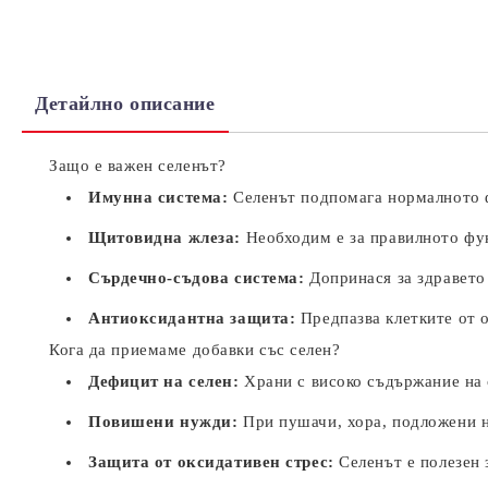
Детайлно описание
Защо е важен селенът?
Имунна система:
Селенът подпомага нормалното ф
Щитовидна жлеза:
Необходим е за правилното фу
Сърдечно-съдова система:
Допринася за здравето
Антиоксидантна защита:
Предпазва клетките от о
Кога да приемаме добавки със селен?
Дефицит на селен:
Храни с високо съдържание на с
Повишени нужди:
При пушачи, хора, подложени на
Защита от оксидативен стрес:
Селенът е полезен 