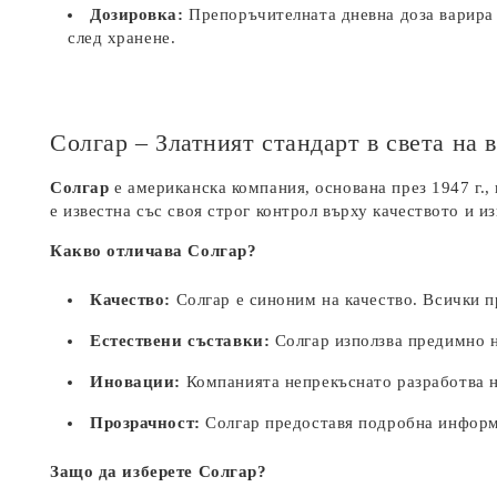
Дозировка:
Препоръчителната дневна доза варира 
след хранене.
Солгар – Златният стандарт в света на
Солгар
е американска компания, основана през 1947 г.,
е известна със своя строг контрол върху качеството и и
Какво отличава Солгар?
Качество:
Солгар е синоним на качество. Всички пр
Естествени съставки:
Солгар използва предимно н
Иновации:
Компанията непрекъснато разработва но
Прозрачност:
Солгар предоставя подробна информа
Защо да изберете Солгар?