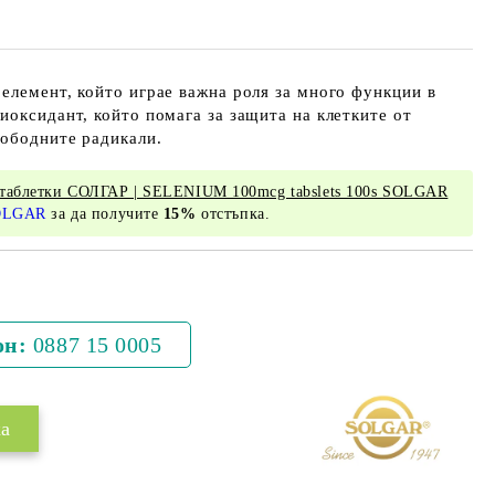
елемент, който играе важна роля за много функции в
иоксидант, който помага за защита на клетките от
вободните радикали.
 таблетки СОЛГАР | SELENIUM 100mcg tabslets 100s SOLGAR
OLGAR
за да получите
15%
отстъпка.
Добави в желани
он:
0887 15 0005