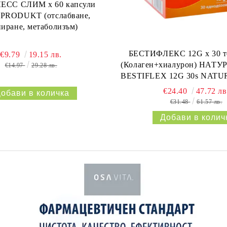
СС СЛИМ х 60 капсули
RODUKT (отслабване,
ниране, метаболизъм)
БЕСТИФЛЕКС 12G х 30 т
€9.79
19.15 лв.
(Колаген+хиалурон) НАТУ
€14.97
29.28 лв.
BESTIFLEX 12G 30s NAT
€24.40
47.72 лв
€31.48
61.57 лв.