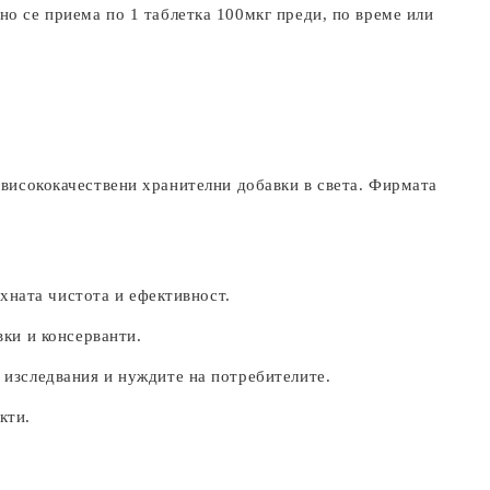
о се приема по 1 таблетка 100мкг преди, по време или
а висококачествени хранителни добавки в света. Фирмата
яхната чистота и ефективност.
вки и консерванти.
 изследвания и нуждите на потребителите.
кти.