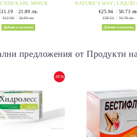
КАПСУЛИ KARL MINCK
NATURE’S WAY | LIQUI
OIL 93 % MCTS
€11.19
21.89 лв.
€25.94
50.73 лв
€12.30
24.06 лв.
€28.51
55.76 лв.
лни предложения от Продукти н
-35%