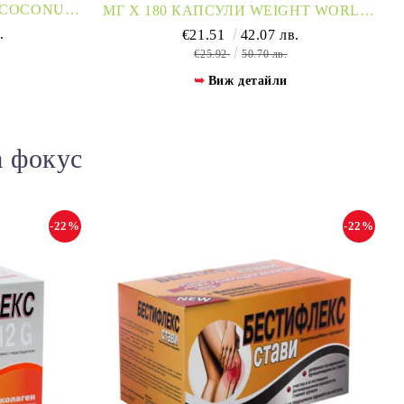
D COCONUT
МГ Х 180 КАПСУЛИ WEIGHT WORLD |
CINNAMON
.
€21.51
42.07 лв.
€25.92
50.70 лв.
Виж детайли
а фокус
-22%
-22%