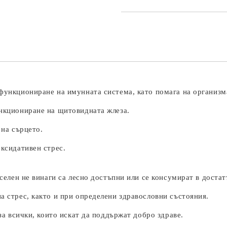
ункциониране на имунната система, като помага на организма
нкциониране на щитовидната жлеза.
 на сърцето.
ксидативен стрес.
елен не винаги са лесно достъпни или се консумират в достат
 стрес, както и при определени здравословни състояния.
за всички, които искат да поддържат добро здраве.