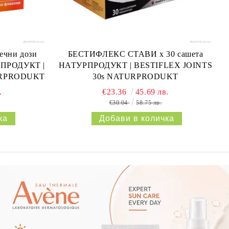
ечни дози
БЕСТИФЛЕКС СТАВИ х 30 сашета
РПРОДУКТ |
НАТУРПРОДУКТ | BESTIFLEX JOINTS
URPRODUKT
30s NATURPRODUKT
.
€23.36
45.69 лв.
€30.04
58.75 лв.