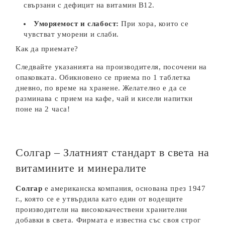
свързани с дефицит на витамин B12.
Уморяемост и слабост:
При хора, които се
чувстват уморени и слаби.
Как да приемате?
Следвайте указанията на производителя, посочени на
опаковката. Обикновено се приема по 1 таблетка
дневно, по време на хранене. Желателно е да се
разминава с прием на кафе, чай и кисели напитки
поне на 2 часа!
Солгар – Златният стандарт в света на
витамините и минералите
Солгар
е американска компания, основана през 1947
г., която се е утвърдила като един от водещите
производители на висококачествени хранителни
добавки в света. Фирмата е известна със своя строг