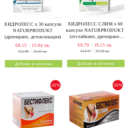
ХИДРОЛЕСС СЛИМ х 60
ХИДРОЛЕСС х 30 капсули
капсули NATURPRODUKT
NATURPRODUKT
(отслабване, дрениране,
(дрениране, детоксикация)
метаболизъм)
€9.79
19.15 лв.
€8.15
15.94 лв.
€14.97
29.28 лв.
€12.49
24.43 лв.
-22%
-22%