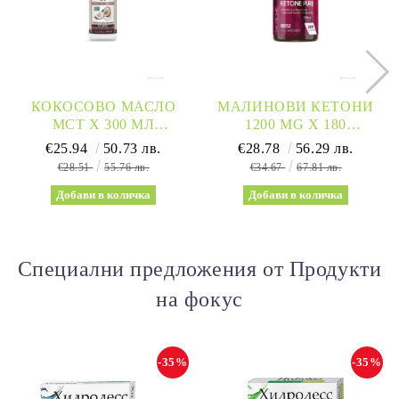
КОКОСОВО МАСЛО
МАЛИНОВИ КЕТОНИ
МСТ Х 300 МЛ
1200 MG Х 180
NATURE’S WAY | LIQUID
КАПСУЛИ WEIGHT
€25.94
50.73 лв.
€28.78
56.29 лв.
COCONUT OIL 93 %
WORLD | RASPBERRY
€28.51
55.76 лв.
€34.67
67.81 лв.
MCTS
KETONES
Специални предложения от Продукти
на фокус
-35%
-35%