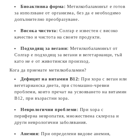
Биоактивна форма:
Метилкобаламинът е готов
за използване от организма, без да е необходимо
допълнително преобразуване.
Висока чистота:
Солгар е известен с високо
качество и чистота на своите продукти.
Подходящ за вегани:
Метилкобаламинът от
Солгар е подходящ за вегани и вегетарианци, тъй
като не е от животински произход.
Кога да приемате метилкобаламин?
Дефицит на витамин B12:
При хора с веган или
вегетарианска диета, при стомашно-чревни
проблеми, които пречат на усвояването на витамин
B12, при възрастни хора.
Неврологични проблеми:
При хора с
периферна невропатия, множествена склероза и
други неврологични заболявания.
Анемия:
При определени видове анемия,