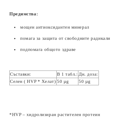
Предимства:
мощен антиоксидантен минерал
помага за защита от свободните радикали
подпомага общото здраве
Съставки:
В 1 табл.:
Дн. доза:
Селен ( HVP * Хелат)
50 µg
50 µg
*HVP – хидролизиран растителен протеин