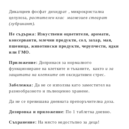
Дикалциев фосфат дихидрат , микрокристална
целулоза,
растителен клас
магнезиев стеарат
(лубрикант).
Не съдържа: Изкуствени оцветители, аромати,
консерванти, млечни продукти, сол, захар,
мая,
пшеница, животински продукти, черупчести, ядки
или ГМО.
Приложение:
Допринася за нормалното
функциониране на клетките и тъканите, както
и за
защитата на клетките от
оксидативен стрес.
Забележка:
Да не се използва като заместител на
разнообразното и пълноценно хранене.
Да не се превишава дневната препоръчителна доза.
Дозировка и приложение
: По 1 таблетка дневно.
Съхранение:
На място недостъпно за деца!