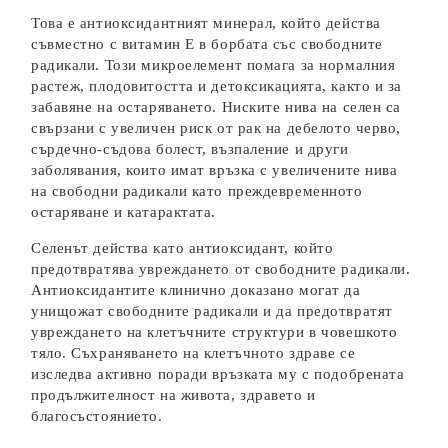
Това е антиоксидантният минерал, който действа
съвместно с витамин Е в борбата със свободните
радикали. Този микроелемент помага за нормалния
растеж, плодовитостта и детоксикацията, както и за
забавяне на остаряването. Ниските нива на селен са
свързани с увеличен риск от рак на дебелото черво,
сърдечно-съдова болест, възпаление и други
заболявания, които имат връзка с увеличените нива
на свободни радикали като преждевременното
остаряване и катарактата.
Селенът действа като антиоксидант, който
предотвратява увреждането от свободните радикали.
Антиоксидантите клинично доказано могат да
унищожат свободните радикали и да предотвратят
увреждането на клетъчните структури в човешкото
тяло. Съхраняването на клетъчното здраве се
изследва активно поради връзката му с подобрената
продължителност на живота, здравето и
благосъстоянието.