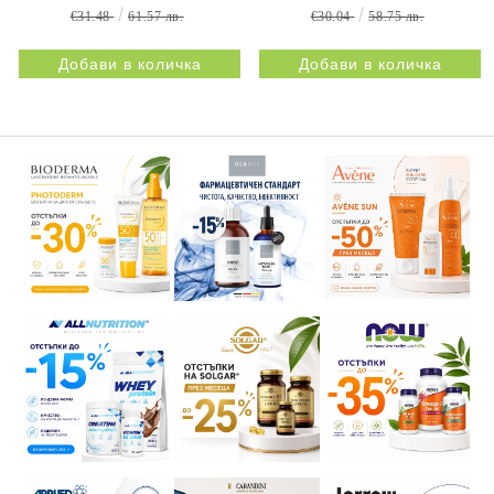
BESTIFLEX 12G 30s
NATURPRODUKT
€31.48
61.57 лв.
€30.04
58.75 лв.
NATURPRODUKT