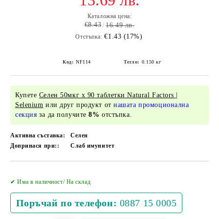
13.69 лв.
Каталожна цена:
€8.43
16.49 лв.
€1.43 (17%)
Отстъпка:
Код:
NF114
Тегло:
0.150
кг
Купете
Селен 50мкг х 90 таблетки Natural Factors |
Selenium
или друг продукт от
нашата промоционална
секция
за да получите
8%
отстъпка.
Активна съставка:
Селен
Допринася при::
Слаб имунитет
Добави в желани
✔ Има в наличност/ На склад
Поръчай по телефон:
0887 15 0005