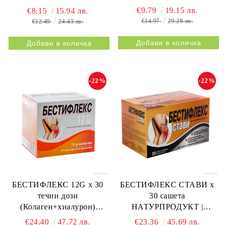
метаболизъм)
€9.79
19.15 лв.
€8.15
15.94 лв.
€14.97
29.28 лв.
€12.49
24.43 лв.
-22%
-22%
БЕСТИФЛЕКС 12G х 30
БЕСТИФЛЕКС СТАВИ х
течни дози
30 сашета
(Колаген+хиалурон)
НАТУРПРОДУКТ |
НАТУРПРОДУКТ |
BESTIFLEX JOINTS 30s
€24.40
47.72 лв.
€23.36
45.69 лв.