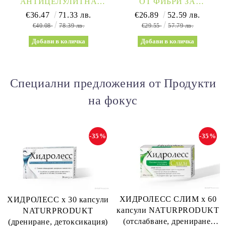
АНТИЦЕЛУЛИТНА
ОТ ФИБРИ ЗА
ПРОГРАМА ОТ 3
ОТСЛАБВАНЕ И
€36.47
71.33 лв.
€26.89
52.59 лв.
ПРОДУКТА NATURE’S
ДЕТОКСИКАЦИЯ Х 60
€40.08
78.39 лв.
€29.55
57.79 лв.
WAY | CELLULITE
ДЪВЧАЩИ ТАБЛЕТКИ
CONTROL
NATURE’S WAY
Специални предложения от Продукти
на фокус
-35%
-35%
ХИДРОЛЕСС СЛИМ х 60
ХИДРОЛЕСС х 30 капсули
капсули NATURPRODUKT
NATURPRODUKT
(отслабване, дрениране,
(дрениране, детоксикация)