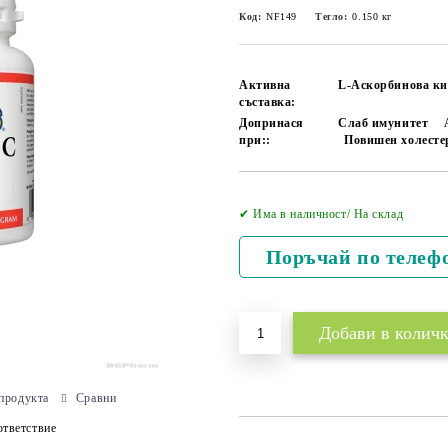
Код:
NF149
Тегло:
0.150
кг
Активна
L-Аскорбинова ки
съставка:
Допринася
Слаб имунитет
при::
Повишен холесте
✔ Има в наличност/ На склад
Поръчай по телеф
продукта
Сравни
тветствие