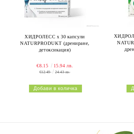
ХИДРОЛЕ
ХИДРОЛЕСС х 30 капсули
NATURP
NATURPRODUKT (дрениране,
дре
детоксикация)
€8.15
15.94 лв.
€12.49
24.43 лв.