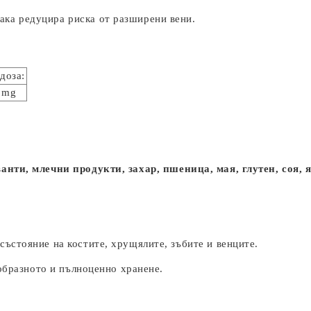
ака редуцира риска от разширени вени.
 доза:
 mg
ванти, млечни продукти, захар,
пшеница, мая, глутен, соя, 
ъстояние на костите, хрущялите, зъбите и венците.
ообразното и пълноценно хранене.