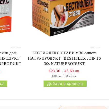
ечни дози
БЕСТИФЛЕКС СТАВИ х 30 сашета
РПРОДУКТ |
НАТУРПРОДУКТ | BESTIFLEX JOINTS
URPRODUKT
30s NATURPRODUKT
.
€23.36
45.69 лв.
€30.04
58.75 лв.