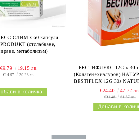
СС СЛИМ х 60 капсули
RODUKT (отслабване,
ниране, метаболизъм)
БЕСТИФЛЕКС 12G х 30 т
€9.79
19.15 лв.
(Колаген+хиалурон) НАТУ
€14.97
29.28 лв.
BESTIFLEX 12G 30s NAT
€24.40
47.72 лв
€31.48
61.57 лв.