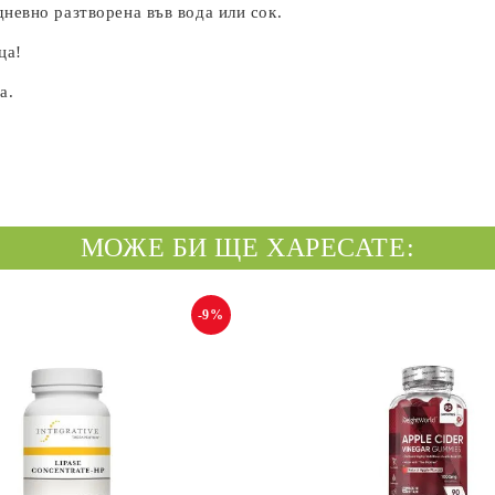
дневно разтворена във вода или сок.
ца!
а.
МОЖЕ БИ ЩЕ ХАРЕСАТЕ:
-9%