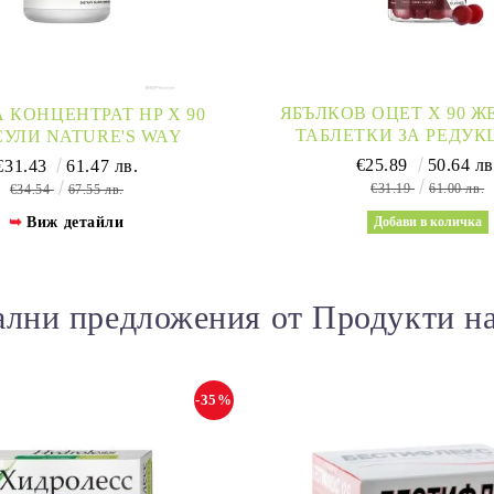
ЯБЪЛКОВ ОЦЕТ Х 90 
 КОНЦЕНТРАТ HP Х 90
ТАБЛЕТКИ ЗА РЕДУК
УЛИ NATURE'S WAY
ТЕГЛОТО WEIGHT WORLD
€25.89
50.64 лв
€31.43
61.47 лв.
CIDER VINEGA
€31.19
61.00 лв.
€34.54
67.55 лв.
Виж детайли
лни предложения от Продукти н
-35%