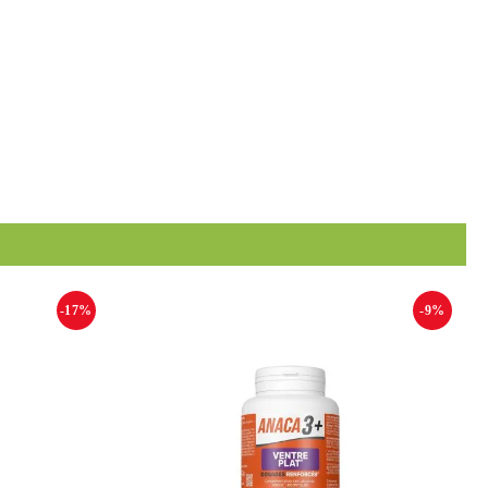
-17%
-9%