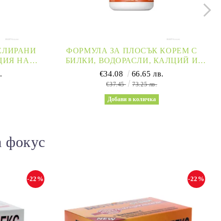
ЖЕЛИРАНИ
ФОРМУЛА ЗА ПЛОСЪК КОРЕМ С
ЦИЯ НА
БИЛКИ, ВОДОРАСЛИ, КАЛЦИЙ И
 | APPLE
ЦИНК Х 120 КАПСУЛИ ANACA3
.
€34.08
66.65 лв.
R
€37.45
73.25 лв.
а фокус
-22%
-22%