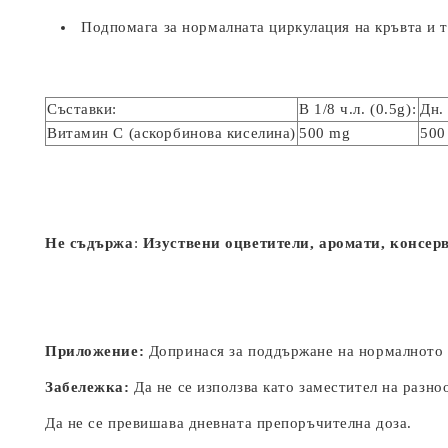
Подпомага за нормалната циркулация на кръвта и т
Съставки:
В 1/8 ч.л. (0.5g):
Дн.
Витамин С (аскорбинова киселина)
500 mg
500
Не съдържа
:
Изуствени оцветители, аромати, консер
Приложение:
Допринася за поддържане на нормалното с
Забележка:
Да не се използва като заместител на разн
Да не се превишава дневната препоръчителна доза.