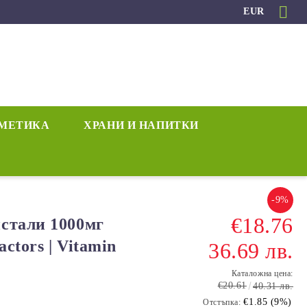
EUR
МЕТИКА
ХРАНИ И НАПИТКИ
-9%
€18.76
стали 1000мг
actors | Vitamin
36.69 лв.
Каталожна цена:
€20.61
40.31 лв.
€1.85 (9%)
Отстъпка: