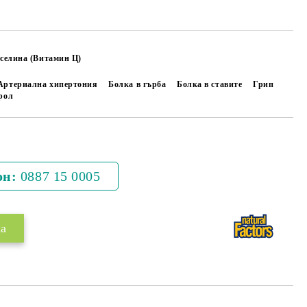
селина (Витамин Ц)
Артериална хипертония
Болка в гърба
Болка в ставите
Грип
рол
Добави в желани
он:
0887 15 0005