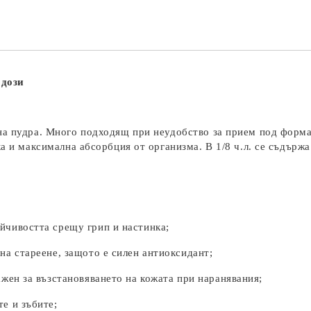
дози
на пудра. Много подходящ при неудобство за прием под формат
а и максимална абсорбция от организма. В 1/8 ч.л. се съдържа
йчивостта срещу грип и настинка;
на стареене, защото е силен антиоксидант;
ажен за възстановяването на кожата при наранявания;
те и зъбите;