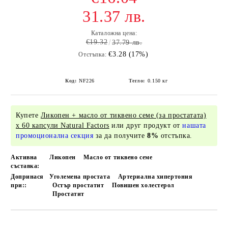
31.37 лв.
Каталожна цена:
€19.32
37.79 лв.
€3.28 (17%)
Отстъпка:
Код:
NF226
Тегло:
0.150
кг
Купете
Ликопен + масло от тиквено семе (за простатата)
х 60 капсули Natural Factors
или друг продукт от
нашата
промоционална секция
за да получите
8%
отстъпка.
Активна
Ликопен
Масло от тиквено семе
съставка:
Допринася
Уголемена простата
Артериална хипертония
при::
Остър простатит
Повишен холестерол
Простатит
Добави в желани