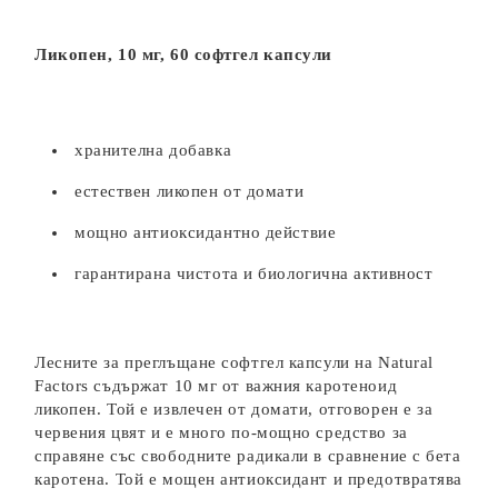
Ликопен, 10 мг, 60 софтгел капсули
хранителна добавка
естествен ликопен от домати
мощно антиоксидантно действие
гарантирана чистота и биологична активност
Лесните за преглъщане софтгел капсули на Natural
Factors съдържат 10 мг от важния каротеноид
ликопен. Той е извлечен от домати, отговорен е за
червения цвят и е много по-мощно средство за
справяне със свободните радикали в сравнение с бета
каротена. Той е мощен антиоксидант и предотвратява