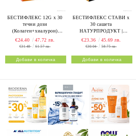
БЕСТИФЛЕКС 12G х 30
БЕСТИФЛЕКС СТАВИ х
течни дози
30 сашета
(Колаген+хиалурон)
НАТУРПРОДУКТ |
НАТУРПРОДУКТ |
BESTIFLEX JOINTS 30s
€24.40
47.72 лв.
€23.36
45.69 лв.
BESTIFLEX 12G 30s
NATURPRODUKT
€31.48
61.57 лв.
€30.04
58.75 лв.
NATURPRODUKT