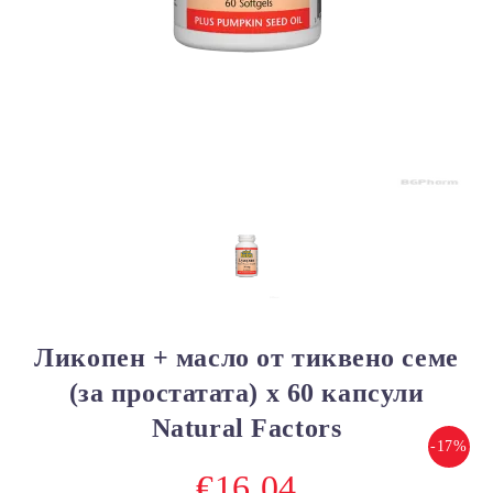
Ликопен + масло от тиквено семе
(за простатата) х 60 капсули
Natural Factors
-17%
€16.04