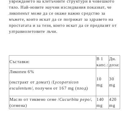
увреждането на клетъчните структури в човешкото
тяло. Най-новите научни изследвания показват, че
ликопенът може да се окаже важно средство за
мъжете, които искат да се погрижат за здравето на
простатата и за тези, които искат да се предпазят от
ултравиолетовите лъчи.
В 1
Дн.
Съставки:
капс.:
доза:
Ликопен 6%
10
30
(екстракт от домат) /
Lycopersicon
mg
mg
esculentum
/, получен от 167 mg (плод)
Масло от тиквено семе /
Cucurbita pepo
/,
140
420
(семена)
mg
mg