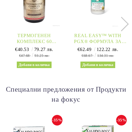
ТЕРМОГЕНЕН
REAL EASY™ WITH
КОМПЛЕКС 60
PGX® ФОРМУЛА ЗА
РАСТИТЕЛНИ
ЗДРАВОСЛОВНО
€40.53
79.27 лв.
€62.49
122.22 лв.
КАПСУЛИ СОЛГАР |
ОТСЛАБВАНЕ 830ГР
€47.68
93.25 лв.
€68.67
134.31 лв.
THERMOGENIC
(ВАНИЛИЯ) NATURAL
COMPLEX SOLGAR
FACTORS
Специални предложения от Продукти
на фокус
-35%
-35%