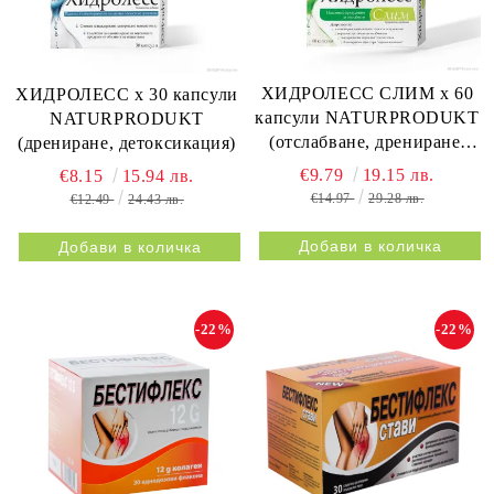
ХИДРОЛЕСС СЛИМ х 60
ХИДРОЛЕСС х 30 капсули
капсули NATURPRODUKT
NATURPRODUKT
(отслабване, дрениране,
(дрениране, детоксикация)
метаболизъм)
€9.79
19.15 лв.
€8.15
15.94 лв.
€14.97
29.28 лв.
€12.49
24.43 лв.
-22%
-22%