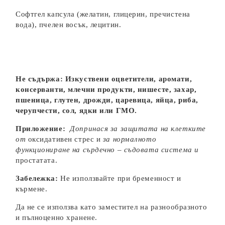
Софтгел капсула (желатин, глицерин, пречистена
вода), пчелен восък, лецитин.
Не съдържа: Изкуствени оцветители, аромати,
консерванти, млечни продукти, нишесте, захар,
пшеница, глутен, дрожди, царевица, яйца, риба,
черупчести, сол, ядки или ГМО.
Приложение:
Допринася за защитата на клетките
от
оксидативен стрес и
за нормалното
функциониране на сърдечно – съдовата система и
простатата.
Забележка:
Не използвайте при бременност и
кърмене.
Да не се използва като заместител на разнообразното
и пълноценно хранене.