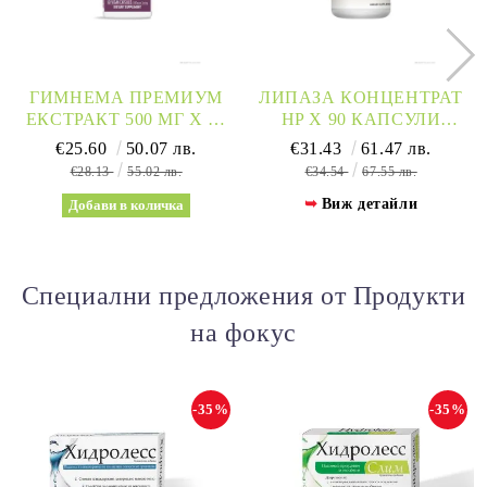
ГИМНЕМА ПРЕМИУМ
ЛИПАЗА КОНЦЕНТРАТ
ЕКСТРАКТ 500 МГ X 60
HP Х 90 КАПСУЛИ
КАПСУЛИ NATURE’S
NATURE'S WAY
€25.60
50.07 лв.
€31.43
61.47 лв.
WAY | GYMNEMA
€28.13
55.02 лв.
€34.54
67.55 лв.
SYLVESTRIS
Виж детайли
Специални предложения от Продукти
на фокус
-35%
-35%