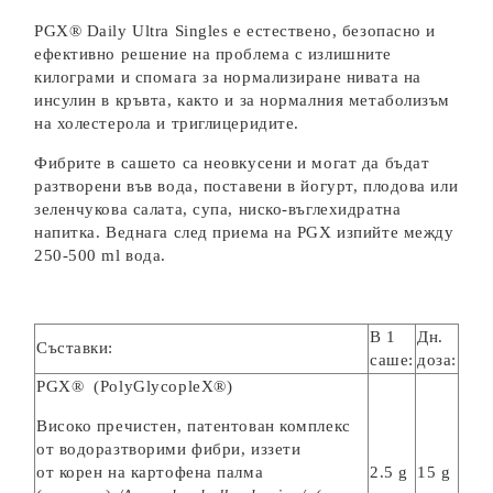
PGX® Daily Ultra Singles е естествено, безопасно и
ефективно решение на проблема с излишните
килограми и спомага за нормализиране нивата на
инсулин в кръвта, както и за нормалния метаболизъм
на холестерола и триглицеридите.
Фибрите в сашето са неовкусени и могат да бъдат
разтворени във вода, поставени в йогурт, плодова или
зеленчукова салата, супа, ниско-въглехидратна
напитка. Веднага след приема на PGX изпийте между
250-500 ml вода.
В 1
Дн.
Съставки:
саше:
доза:
PGX® (PolyGlycopleX®)
Високо пречистен, патентован комплекс
от водоразтворими фибри, иззети
от корен на картофена палма
2.5 g
15 g