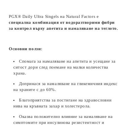
PGX® Daily Ultra Singels на Natural Factors
e
с
пециална комбинация от водоразтворими фибри
за контрол върху апетита и намаляване на теглото.
Основни ползи:
Спомага за намаляване на апетита и усещане за
ситост дори след поемане на малки количества
храна.
Допринася за намаляване на гликемичния индекс
на храните с до 60%.
Благоприятства за постигане на здравословни
нива на кръвната захар и холестерола.
Оказва положително влияние за намаляване на
симптомите при инсулинова резистентност и