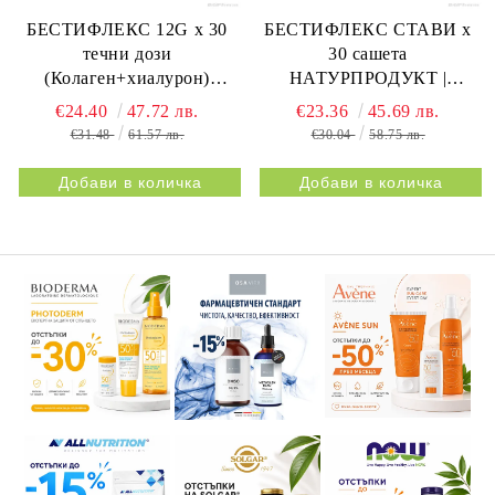
БЕСТИФЛЕКС 12G х 30
БЕСТИФЛЕКС СТАВИ х
течни дози
30 сашета
(Колаген+хиалурон)
НАТУРПРОДУКТ |
НАТУРПРОДУКТ |
BESTIFLEX JOINTS 30s
€24.40
47.72 лв.
€23.36
45.69 лв.
BESTIFLEX 12G 30s
NATURPRODUKT
€31.48
61.57 лв.
€30.04
58.75 лв.
NATURPRODUKT