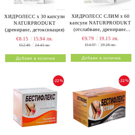
ХИДРОЛЕСС СЛИМ х 60
ХИДРОЛЕСС х 30 капсули
капсули NATURPRODUKT
NATURPRODUKT
(отслабване, дрениране,
(дрениране, детоксикация)
метаболизъм)
€9.79
19.15 лв.
€8.15
15.94 лв.
€14.97
29.28 лв.
€12.49
24.43 лв.
-22%
-22%