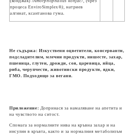
(конджак)
/Amorphophallus konjac/
,
(чрез
процеса EnviroSimplex®
),
натриев
алгинат, ксантанова гума.
Не съдържа: Изкуствени оцветители, консерванти,
подсладителим, млечни продукти, нишесте, захар,
пшеница, глутен, дрожди, соя, царевица, яйца,
риба, черупчести, животински продукти, ядки,
ГМО. Подходящо за вегани.
Приложение:
Допринася за намаляване на апетита и
на чувството на ситост.
Спомага за нормалните нива на кръвна захар и на
инсулин в кръвта, както и за нормалния метаболизъм