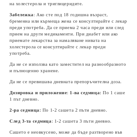
на холестерола и триглицеридите.
Забележка
: Ако сте под 18 годишна възраст,
бременна или кърмеща жена се консултирайте с лекар
преди употреба. Да се приема 2 часа преди или след
прием на други медикаменти. При диабет или ако
приемате лекарства за намаляване нивата на
холестерола се консултирайте с лекар преди
употреба.
Да не се използва като заместител на разнообразното
и пълноценно хранене.
Да не се превишава дневната препоръчителна доза.
Дозировка и приложение
:
1-ва седмица
:
По 1 саше
1 път дневно.
2-ра седмица:
По 1-2 сашета 2 пъти дневно.
След 3-та седмица
: 1-2 сашета 3 пъти дневно.
Сашето е неовкусено, може да бъде разтворено във