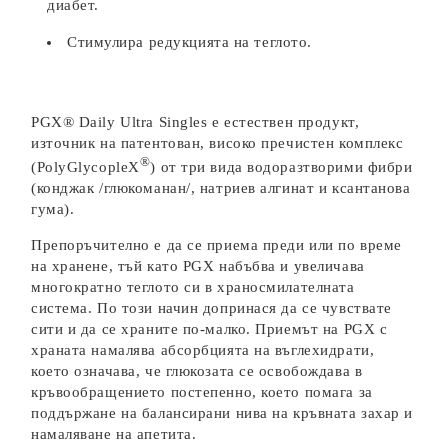
диабет.
Стимулира редукцията на теглото.
PGX® Daily Ultra Singles е естествен продукт,
източник на патентован, високо пречистен комплекс
®
(PolyGlycopleX
) от три вида водоразтворими фибри
(конджак /глюкоманан/, натриев алгинат и ксантанова
гума).
Препоръчително е да се приема преди или по време
на хранене, тъй като PGX набъбва и увеличава
многократно теглото си в храносмилателната
система. По този начин допринася да се чувствате
сити и да се храните по-малко. Приемът на PGX с
храната намалява абсорбцията на въглехидрати,
което означава, че глюкозата се освобождава в
кръвообращението постепенно, което помага за
поддържане на балансирани нива на кръвната захар и
намаляване на апетита.