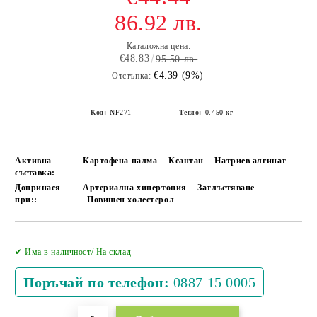
86.92 лв.
Каталожна цена:
€48.83
95.50 лв.
€4.39 (9%)
Отстъпка:
Код:
NF271
Тегло:
0.450
кг
Активна
Картофена палма
Ксантан
Натриев алгинат
съставка:
Допринася
Артериална хипертония
Затлъстяване
при::
Повишен холестерол
Добави в желани
✔ Има в наличност/ На склад
Поръчай по телефон:
0887 15 0005