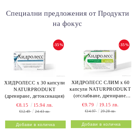
Специални предложения от Продукти
на фокус
-35%
-35%
ХИДРОЛЕСС СЛИМ х 60
ХИДРОЛЕСС х 30 капсули
капсули NATURPRODUKT
NATURPRODUKT
(отслабване, дрениране,
(дрениране, детоксикация)
метаболизъм)
€9.79
19.15 лв.
€8.15
15.94 лв.
€14.97
29.28 лв.
€12.49
24.43 лв.