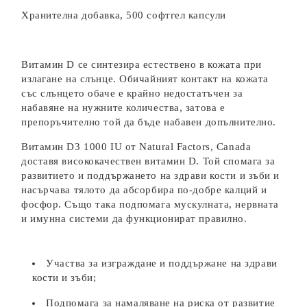
Хранителна добавка, 500 софтгел капсули
Витамин D се синтезира естествено в кожата при
излагане на слънце. Обичайният контакт на кожата
със слънцето обаче е крайно недостатъчен за
набавяне на нужните количества, затова е
препоръчително той да бъде набавен допълнително.
Витамин D3 1000 IU от Natural Factors, Canada
доставя висококачествен витамин D. Той спомага за
развитието и поддържането на здрави кости и зъби и
насърчава тялото да абсорбира по-добре калций и
фосфор. Също така подпомага мускулната, нервната
и имунна системи да функционират правилно.
Участва за изграждане и поддържане на здрави
кости и зъби;
Подпомага за намаляване на риска от развитие