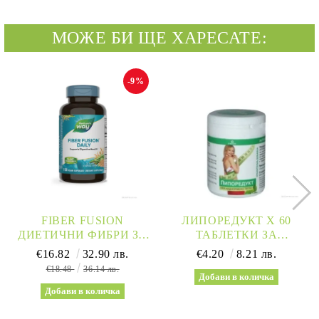
МОЖЕ БИ ЩЕ ХАРЕСАТЕ:
-9%
FIBER FUSION
ЛИПОРЕДУКТ Х 60
ДИЕТИЧНИ ФИБРИ ЗА
ТАБЛЕТКИ ЗА
ДЕТОКСИКАЦИЯ И
МЕТАБОЛИЗЪМ И
€16.82
32.90 лв.
€4.20
8.21 лв.
ОТСЛАБВАНЕ Х 150
ОТСЛАБВАНЕ
€18.48
36.14 лв.
КАПСУЛИ NATURE’S
ВИТАХЕРБ | OYES VITA
WAY
VITAHERB