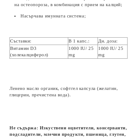
на остеопороза, в комбинация с прием на калций;
Насърчава имунната система;
Съставки:
В 1 капс.:
Дн. доза:
Витамин D3
1000 IU/ 25
1000 IU/ 25
(холекалциферол)
mg
mg
Ленено масло органик, софтгел капсула (желатин,
глицерин, пречистена вода).
Не съдържа:
Изкуствени оцветители, консерванти,
подсладители, млечни продукти, пшеница, глутен,