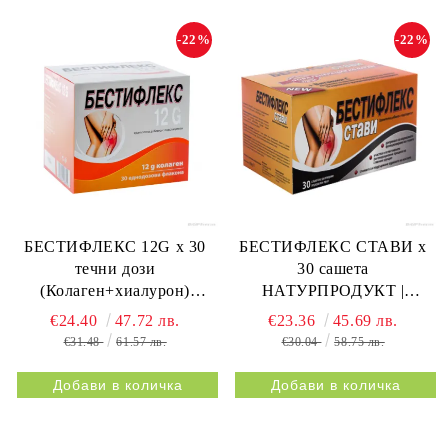
-22%
-22%
БЕСТИФЛЕКС 12G х 30
БЕСТИФЛЕКС СТАВИ х
течни дози
30 сашета
(Колаген+хиалурон)
НАТУРПРОДУКТ |
НАТУРПРОДУКТ |
BESTIFLEX JOINTS 30s
€24.40
47.72 лв.
€23.36
45.69 лв.
BESTIFLEX 12G 30s
NATURPRODUKT
€31.48
61.57 лв.
€30.04
58.75 лв.
NATURPRODUKT