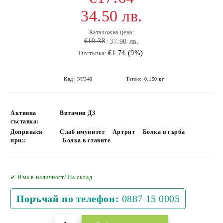
34.50 лв.
Каталожна цена:
€19.38
37.90 лв.
€1.74 (9%)
Отстъпка:
Код:
NF340
Тегло:
0.150
кг
Активна
Витамин Д3
съставка:
Допринася
Слаб имунитет
Артрит
Болка в гърба
при::
Болка в ставите
Добави в желани
✔ Има в наличност/ На склад
Поръчай по телефон:
0887 15 0005