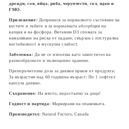
дрожди, соя, яйца, риба, черупчести, сол, ядки и
ГМО.
Приложение:
Допринася за нормалното състояние на
костите и зъбите и за нормалната абсорбция на
калция и на фосфора. Витамин D3 спомага за
намаляване на риска от падане, свързан с постурална
нестабилност и мускулна слабост.
Забележка:
Да не се използва като заместител на
разнообразното и пълноценно хранене.
Препоръчителна доза за дневен прием от продукта:
За възрастни над 60 годишна възраст:
По 1 софтгел
капсула дневно.
Съхранение:
На място, недостъпно за деца!
Годност и партида:
Маркирани на опаковката.
Производител:
Natural Factors, Canada